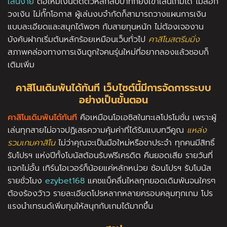
เล่นง่าย
ต่อให้มีเงินติดตัวหลักสิบบาทก็ยังเข้าเล่นเกมได้ ไม่ล็อก
วงเงิน ไม่กั๊กโอกาส ผู้เล่นงบจำกัดก็สามารถวางแผนการเงิน
แบบละเอียดและสนุกได้พอๆ กับสายทุนหนัก ไม่ต้องเจองาน
บังคับฝากเริ่มต้นหลักร้อยเหมือนเว็บทั่วไป
คาสิโนสตรีมมิ่ง
สภาพคล่องทางการเงินถูกใจคนรุ่นใหม่ที่อยากลองแล้วชอบก็
เติมเพิ่ม
คาสิโนเดิมพันได้ทันที เว็บไซต์นี้มีการจัดการระบบ
อย่างเป็นขั้นตอน
คาสิโนเดิมพันได้ทันที
คือเหมือนโอเอซิสในทะเลโปรโมชั่น เพราะผู้
เล่นทุกสายไม่อาจปฏิเสธความคุ้มค่าที่ได้รับแบบทวีคูณ
แหล่ง
รวมเกมคาสิโน
ไม่ว่าคุณจะเป็นมือใหม่หรือขาประจำ ทุกคนมีสิทธิ์
รับโปรฯ แห่งปีทั้งโบนัสต้อนรับฟรีเครดิต คืนยอดเสีย รายวันที่
แจกไม่อั้น เทิร์นโอเวอร์ก็น้อยแค่หลักหน่วย ซ้อนโปรฯ รับโบนัส
รายชั่วโมง
ezybet168
แคชแบ็คลื่นไหลทุกยอดเดิมพันจนใครๆ
ต้องร้องว้าว รายละเอียดโปรหลากหลายครอบคลุมทุกเกม โปร
แรงนำเทรนด์เพิ่มทุนให้สนุกกับเกมได้มากขึ้น