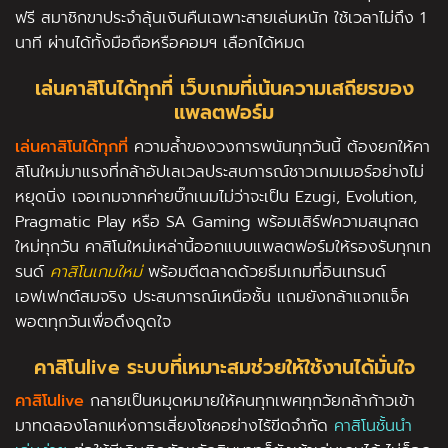
ฟรี สมาชิกขาประจำลุ้นเงินคืนเฉพาะสายเล่นหนัก ใช้เวลาไม่ถึง 1
นาที ผ่านได้ทั้งมือถือหรือคอมฯ เลือกได้หมด
เล่นคาสิโนได้ทุกที่ เว็บเกมที่เน้นความเสถียรของ
แพลตฟอร์ม
เล่นคาสิโนได้ทุกที่
ความล้ำของวงการพนันทุกวันนี้ ต้องยกให้คา
สิโนใหม่มาแรงที่กล้าอัปเลเวลประสบการณ์ชาวเกมเมอร์อย่างไม่
หยุดนิ่ง เจอเกมจากค่ายบิ๊กเนมไม่ว่าจะเป็น Ezugi, Evolution,
Pragmatic Play หรือ SA Gaming พร้อมเสิร์ฟความสนุกสด
ใหม่ทุกวัน คาสิโนใหม่เหล่านี้ออกแบบแพลตฟอร์มให้รองรับทุกเท
รนด์
คาสิโนเกมใหม่
พร้อมตีตลาดด้วยธีมเกมที่อินเทรนด์
เอฟเฟกต์สมจริง ประสบการณ์เหนือชั้น แถมยังกล้าแจกแจ็ค
พอตทุกวันเพื่อดึงดูดใจ
คาสิโนlive ระบบที่เหมาะสมช่วยให้ใช้งานได้มั่นใจ
คาสิโนlive
กลายเป็นหมุดหมายให้คนทุกเพศทุกวัยกล้าก้าวเข้า
มาทดลองโลกแห่งการเสี่ยงโชคอย่างไร้ขีดจำกัด
คาสิโนชั้นนำ