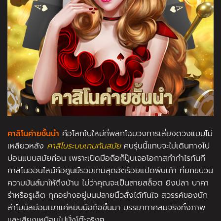
คาสิโนค่ายชั้นนำ
คือโลกใบใหม่ที่พลิกโฉมวงการเสี่ยงดวงแบบไม่
เหลียวหลัง
คาสิโนระบบเกมทันสมัย
คนรุ่นนี้แทบจะไม่เดินทางไป
บ่อนแบบสมัยก่อน เพราะเปิดมือถือก็ปุ๊บเจอโอกาสทำกำไรทันที
คาสิโนออนไลน์คือศูนย์รวมเกมสุดฮิตร้อยแปดพันเก้า ที่ยกขบวน
ความมันส์มาให้ถึงบ้าน ไม่ว่าคุณจะเป็นสายสล็อต ยิงปลา บาคา
ร่าหรือรูเล็ต ทุกอย่างอยู่บนปลายนิ้วสั่งได้ทันใจ สวรรค์ของนัก
ล่าโบนัสย่อมเยาแค่หยิบมือถือขึ้นมา บรรยากาศสมจริงทั้งภาพ
และเสียงเหมือนไปนั่งโต๊ะจริงๆ