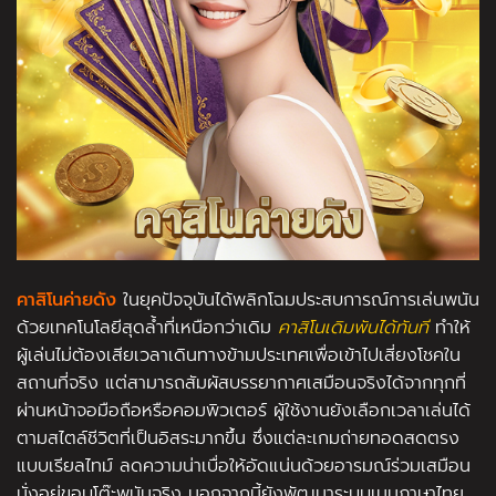
คาสิโนค่ายดัง
ในยุคปัจจุบันได้พลิกโฉมประสบการณ์การเล่นพนัน
ด้วยเทคโนโลยีสุดล้ำที่เหนือกว่าเดิม
คาสิโนเดิมพันได้ทันที
ทำให้
ผู้เล่นไม่ต้องเสียเวลาเดินทางข้ามประเทศเพื่อเข้าไปเสี่ยงโชคใน
สถานที่จริง แต่สามารถสัมผัสบรรยากาศเสมือนจริงได้จากทุกที่
ผ่านหน้าจอมือถือหรือคอมพิวเตอร์ ผู้ใช้งานยังเลือกเวลาเล่นได้
ตามสไตล์ชีวิตที่เป็นอิสระมากขึ้น ซึ่งแต่ละเกมถ่ายทอดสดตรง
แบบเรียลไทม์ ลดความน่าเบื่อให้อัดแน่นด้วยอารมณ์ร่วมเสมือน
นั่งอยู่ขอบโต๊ะพนันจริง นอกจากนี้ยังพัฒนาระบบเมนูภาษาไทย