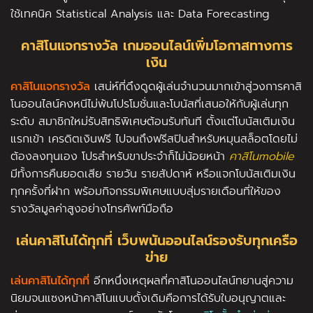
ใช้เทคนิค Statistical Analysis และ Data Forecasting
คาสิโนแจกรางวัล เกมออนไลน์เพิ่มโอกาสทางการ
เงิน
คาสิโนแจกรางวัล
เสน่ห์ที่ดึงดูดผู้เล่นจำนวนมากเข้าสู่วงการคาสิ
โนออนไลน์คงหนีไม่พ้นโปรโมชั่นและโบนัสที่เสนอให้กับผู้เล่นทุก
ระดับ สมาชิกใหม่รับสิทธิพิเศษต้อนรับทันที ตั้งแต่โบนัสเติมเงิน
แรกเข้า เครดิตเงินฟรี ไปจนถึงฟรีสปินสำหรับหมุนสล็อตโดยไม่
ต้องลงทุนเอง โปรสำหรับขาประจำก็ไม่น้อยหน้า
คาสิโนmobile
มีทั้งการคืนยอดเสีย รายวัน รายสัปดาห์ หรือแจกโบนัสเติมเงิน
ทุกครั้งที่ฝาก พร้อมกิจกรรมพิเศษแบบสุ่มรายเดือนที่ให้ของ
รางวัลมูลค่าสูงอย่างโทรศัพท์มือถือ
เล่นคาสิโนได้ทุกที่ เว็บพนันออนไลน์รองรับทุกเครือ
ข่าย
เล่นคาสิโนได้ทุกที่
อีกหนึ่งเหตุผลที่คาสิโนออนไลน์ทยานสู่ความ
นิยมจนแซงหน้าคาสิโนแบบดั้งเดิมคือการได้รับใบอนุญาตและ