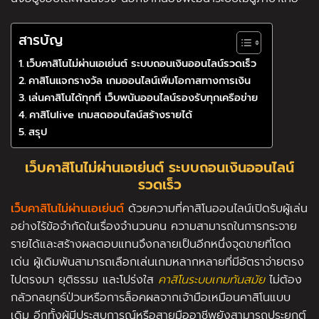
สารบัญ
เว็บคาสิโนไม่ผ่านเอเย่นต์ ระบบถอนเงินออนไลน์รวดเร็ว
คาสิโนแจกรางวัล เกมออนไลน์เพิ่มโอกาสทางการเงิน
เล่นคาสิโนได้ทุกที่ เว็บพนันออนไลน์รองรับทุกเครือข่าย
คาสิโนlive เกมสดออนไลน์สร้างรายได้
สรุป
เว็บคาสิโนไม่ผ่านเอเย่นต์ ระบบถอนเงินออนไลน์
รวดเร็ว
เว็บคาสิโนไม่ผ่านเอเย่นต์
ด้วยความที่คาสิโนออนไลน์เปิดรับผู้เล่น
อย่างไร้ข้อจำกัดในเรื่องจำนวนคน ความสามารถในการกระจาย
รายได้และสร้างผลตอบแทนจึงกลายเป็นอีกหนึ่งจุดขายที่โดด
เด่น ผู้เดิมพันสามารถเลือกเล่นเกมหลากหลายที่มีอัตราจ่ายตรง
ไปตรงมา ยุติธรรม และโปร่งใส
คาสิโนระบบเกมทันสมัย
ไม่ต้อง
กลัวกลยุทธ์ป่วนหรือการล็อคผลจากเจ้ามือเหมือนคาสิโนแบบ
เดิม อีกทั้งผู้มีประสบการณ์หรือสายมืออาชีพยังสามารถประยุกต์