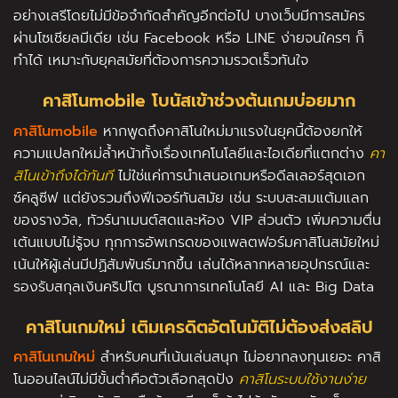
อย่างเสรีโดยไม่มีข้อจำกัดสำคัญอีกต่อไป บางเว็บมีการสมัคร
ผ่านโซเชียลมีเดีย เช่น Facebook หรือ LINE ง่ายจนใครๆ ก็
ทำได้ เหมาะกับยุคสมัยที่ต้องการความรวดเร็วทันใจ
คาสิโนmobile โบนัสเข้าช่วงต้นเกมบ่อยมาก
คาสิโนmobile
หากพูดถึงคาสิโนใหม่มาแรงในยุคนี้ต้องยกให้
ความแปลกใหม่ล้ำหน้าทั้งเรื่องเทคโนโลยีและไอเดียที่แตกต่าง
คา
สิโนเข้าถึงได้ทันที
ไม่ใช่แค่การนำเสนอเกมหรือดีลเลอร์สุดเอก
ซ์คลูซีฟ แต่ยังรวมถึงฟีเจอร์ทันสมัย เช่น ระบบสะสมแต้มแลก
ของรางวัล, ทัวร์นาเมนต์สดและห้อง VIP ส่วนตัว เพิ่มความตื่น
เต้นแบบไม่รู้จบ ทุกการอัพเกรดของแพลตฟอร์มคาสิโนสมัยใหม่
เน้นให้ผู้เล่นมีปฏิสัมพันธ์มากขึ้น เล่นได้หลากหลายอุปกรณ์และ
รองรับสกุลเงินคริปโต บูรณาการเทคโนโลยี AI และ Big Data
คาสิโนเกมใหม่ เติมเครดิตอัตโนมัติไม่ต้องส่งสลิป
คาสิโนเกมใหม่
สำหรับคนที่เน้นเล่นสนุก ไม่อยากลงทุนเยอะ คาสิ
โนออนไลน์ไม่มีขั้นต่ำคือตัวเลือกสุดปัง
คาสิโนระบบใช้งานง่าย