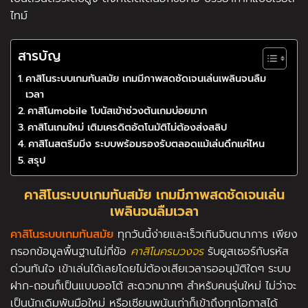
ไทม์
สารบัญ
คาสิโนระบบเกมทันสมัย เกมมีภาพสดชัดเจนเล่นเพลินจนลืม
เวลา
คาสิโนmobile โบนัสเข้าช่วงต้นเกมบ่อยมาก
คาสิโนเกมใหม่ เติมเครดิตอัตโนมัติไม่ต้องส่งสลิป
คาสิโนสตรีมมิ่ง ระบบพร้อมรองรับตลอดแม้เล่นดึกแค่ไหน
สรุป
คาสิโนระบบเกมทันสมัย เกมมีภาพสดชัดเจนเล่น
เพลินจนลืมเวลา
คาสิโนระบบเกมทันสมัย
ทุกวันนี้ง่ายและเร็วเกินจินตนาการ เพียง
กรอกข้อมูลพื้นฐานไม่กี่ข้อ
คาสิโนครบวงจร
รับยูสเซอร์กับรหัส
ด่วนทันใจ เข้าเล่นได้เลยโดยไม่ต้องเสียเวลารออนุมัติใดๆ ระบบ
ฝาก-ถอนก็เป็นแบบออโต้ สะดวกมากๆ สำหรับคนรุ่นใหม่ ไม่ว่าจะ
เป็นนักเดิมพันมือใหม่ หรือเซียนพนันเก่าก็เข้าถึงทุกโอกาสได้