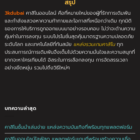
สรุป
3kdubai
คาสิโนออนไลน์ คือที่หมายใหม่ของผู้ที่รักการเดิมพัน
และกำลังแสวงหาความท้าทายและโอกาสที่เหนือกว่าเดิม ทุกมิติ
ของการให้บริการถูกออกแบบมาอย่างรอบคอบ ไม่ว่าจะด้านความ
คุ้มค่าในการลงทุน ระบบโปรโมชั่นสุดคุ้มมาตรฐานความปลอดภัย
ระดับโลก และเทคโนโลยีที่ทันสมัย
แหล่งรวมเกมคาสิโน
ทุก
ประสบการณ์การเดิมพันจึงเต็มไปด้วยความมั่นใจและความสนุกที่
ยากจะหาใครเทียบได้ อิสระในการเลือกลงทุน การจัดสรรเวลา
อย่างยืดหยุ่น รวมไปถึงวิธีใหม่ๆ
บทความล่าสุด
คาสิโนชั้นนำเล่นง่าย แหล่งความบันเทิงที่พร้อมทุกแพลตฟอร์ม
คาสิโนออนไลน์ไลฟ์สด แพลตฟอร์มเกมที่พร้อมสร้างความเชื่อ