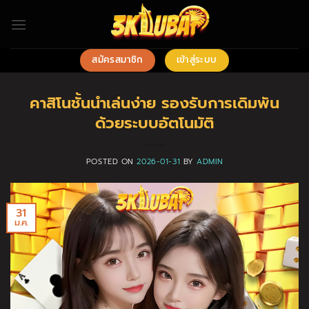
ข้าม
ไป
ยัง
เนื้อหา
สมัครสมาชิก
เข้าสู่ระบบ
คาสิโนชั้นนำเล่นง่าย รองรับการเดิมพัน
ด้วยระบบอัตโนมัติ
POSTED ON
2026-01-31
BY
ADMIN
31
ม.ค.