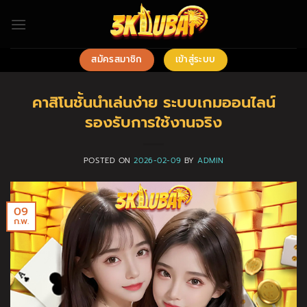
ข้าม
ไป
ยัง
เนื้อหา
สมัครสมาชิก
เข้าสู่ระบบ
คาสิโนชั้นนำเล่นง่าย ระบบเกมออนไลน์
รองรับการใช้งานจริง
POSTED ON
2026-02-09
BY
ADMIN
09
ก.พ.