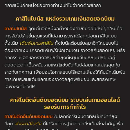
กลายเป็นอีกหนึ่งช่องทางทำเงินที่ไม่จำกัดด้วยเวลา
คาสิโนโบนัส แหล่งรวมเกมเงินสดยอดนิยม
คาสิโนโบนัส
จุดเด่นอีกหนึ่งอย่างของคาสิโนออนไลน์ยุคใหม่คือ
การจัดโปรโมชั่นสุดแรงที่ไม่สามารถหาได้จากบ่อนคาสิโนแบบ
ดั้งเดิม
เดิมพันเกมคาสิโน
ทั้งโบนัสต้อนรับสมาชิกใหม่แบบไม่
ต้องฝากเงิน เครดิตเพิ่มฟรีเมื่อเติมเงิน รางวัลคืนยอดเสีย หรือ
กิจกรรมแจกของรางวัลมูลค่าสูงที่หมุนเวียนสลับเปลี่ยนอยู่
ตลอดเวลา เว็บพนันรายใหญ่แข่งขันกันปล่อยแคมเปญสุดคุ้ม
ราวกับเทศกาล เพื่อมอบโอกาสแบบไร้ความเสี่ยงให้กับนักเดิมพัน
การเก็บสะสมแต้มแลกของรางวัลสุดพรีเมียมและสิทธิพิเศษ
เฉพาะระดับ VIP
คาสิโนติดอันดับยอดนิยม ระบบเล่นเกมออนไลน์
รองรับการทำกำไร
คาสิโนติดอันดับยอดนิยม
ในโลกที่การเงินดิจิทัลมีบทบาทสูง
ที่สุด
ค่ายคาสิโนดัง
ที่ได้รับมาตรฐานสากลจึงเป็นสิ่งสำคัญเพื่อ