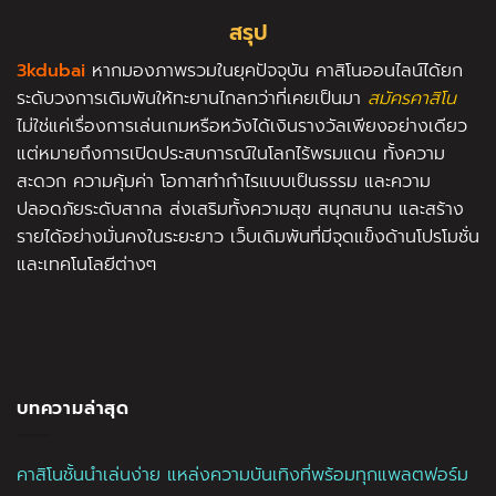
สรุป
3kdubai
หากมองภาพรวมในยุคปัจจุบัน คาสิโนออนไลน์ได้ยก
ระดับวงการเดิมพันให้ทะยานไกลกว่าที่เคยเป็นมา
สมัครคาสิโน
ไม่ใช่แค่เรื่องการเล่นเกมหรือหวังได้เงินรางวัลเพียงอย่างเดียว
แต่หมายถึงการเปิดประสบการณ์ในโลกไร้พรมแดน ทั้งความ
สะดวก ความคุ้มค่า โอกาสทำกำไรแบบเป็นธรรม และความ
ปลอดภัยระดับสากล ส่งเสริมทั้งความสุข สนุกสนาน และสร้าง
รายได้อย่างมั่นคงในระยะยาว เว็บเดิมพันที่มีจุดแข็งด้านโปรโมชั่น
และเทคโนโลยีต่างๆ
บทความล่าสุด
คาสิโนชั้นนำเล่นง่าย แหล่งความบันเทิงที่พร้อมทุกแพลตฟอร์ม