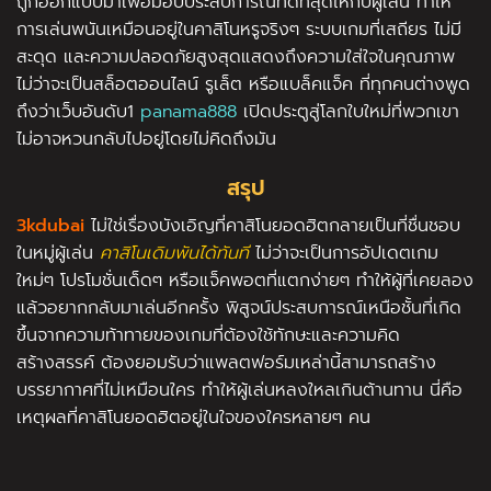
ถูกออกแบบมาเพื่อมอบประสบการณ์ที่ดีที่สุดให้กับผู้เล่น ทำให้
การเล่นพนันเหมือนอยู่ในคาสิโนหรูจริงๆ ระบบเกมที่เสถียร ไม่มี
สะดุด และความปลอดภัยสูงสุดแสดงถึงความใส่ใจในคุณภาพ
ไม่ว่าจะเป็นสล็อตออนไลน์ รูเล็ต หรือแบล็คแจ็ค ที่ทุกคนต่างพูด
ถึงว่าเว็บอันดับ1
panama888
เปิดประตูสู่โลกใบใหม่ที่พวกเขา
ไม่อาจหวนกลับไปอยู่โดยไม่คิดถึงมัน
สรุป
3kdubai
ไม่ใช่เรื่องบังเอิญที่คาสิโนยอดฮิตกลายเป็นที่ชื่นชอบ
ในหมู่ผู้เล่น
คาสิโนเดิมพันได้ทันที
ไม่ว่าจะเป็นการอัปเดตเกม
ใหม่ๆ โปรโมชั่นเด็ดๆ หรือแจ็คพอตที่แตกง่ายๆ ทำให้ผู้ที่เคยลอง
แล้วอยากกลับมาเล่นอีกครั้ง พิสูจน์ประสบการณ์เหนือชั้นที่เกิด
ขึ้นจากความท้าทายของเกมที่ต้องใช้ทักษะและความคิด
สร้างสรรค์ ต้องยอมรับว่าแพลตฟอร์มเหล่านี้สามารถสร้าง
บรรยากาศที่ไม่เหมือนใคร ทำให้ผู้เล่นหลงใหลเกินต้านทาน นี่คือ
เหตุผลที่คาสิโนยอดฮิตอยู่ในใจของใครหลายๆ คน