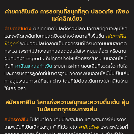
ค่ายคาสิโนดัง การลงทุนที่สนุกที่สุด ปลอดภัย เพียง
แค่คลิกเดียว
ค่ายคาสิโนดัง
ในยุคที่เทคโนโลยีครองโลก โอกาสที่คุณจะลุ้นโชค
และเพลิดเพลินกับเกมสุดปังอย่างง่ายดายก็เพิ่มขึ้น
เล่นคาสิโน
ได้ทุกที่
พนันออนไลน์กลายเป็นกิจกรรมที่ได้รับความนิยมฮิตติด
กระแส เพราะไม่ว่าจะอยากลองดวงเล่นไพ่ หมุนสล็อต หรือสาน
ฝันกับกีฬา esports ก็มีทุกอย่างให้เลือกสรรในรูปแบบออนไลน์
ทันที
คาสิโนแหล่งทำเงิน
ระบบการฝาก ถอนเงินที่รวดเร็ว ทันใจ
และการบริการลูกค้าที่มีมาตรฐาน วงการพนันออนไลน์นั้นเป็นเส้น
ทางสู่ประสบการณ์ที่แตกต่าง โดยที่ไม่ต้องเดินทางไปคาสิโนไหน
ให้เสียเวลา
สมัครคาสิโน โลกแห่งความสนุกและความตื่นเต้น ลุ้น
โบนัสแตกทุกรอบการเล่น
สมัครคาสิโน
ไม่ได้มาได้อันดับนี้เพราะโชค แต่เพราะการให้บริการ
เกมพนันที่เป็นเลิศและลูกค้าที่ไว้วางใจ
คาสิโนlive
แพลตฟอร์มที่