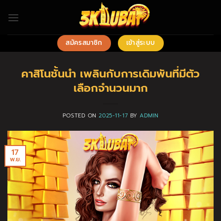
ข้าม
ไป
ยัง
เนื้อหา
สมัครสมาชิก
เข้าสู่ระบบ
คาสิโนชั้นนำ เพลินกับการเดิมพันที่มีตัว
เลือกจำนวนมาก
POSTED ON
2025-11-17
BY
ADMIN
17
พ.ย.