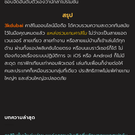
ชอบจัดอันดับตัวเองว่านักล่าโปรโมชั่น
สรุป
3kdubai
คาสิโนออนไลน์มือถือ ได้ควบรวมความสะดวกทันสมัย
ไว้ในมือคุณหมดแล้ว
แหล่งรวมเกมคาสิโน
ไม่ว่าจะเป็นสายแอด
เวนเจอร์ สายเที่ยว สายทำงาน หรือสายแม่บ้านก็เข้าเล่นได้ทุก
ด้าน ผ่านทั้งแอปพลิเคชันโดยตรง หรือบนเบราว์เซอร์ก็ได้ ไม่
ต้องกังวลเรื่องระบบปฏิบัติการ จะ iOS หรือ Android ก็ไม่มี
สะดุด กราฟิกเทียบเท่าคอมพิวเตอร์ เล่นกับเพื่อนก็ง่ายต่อให้
คนละประเทศก็เหมือนรวมกลุ่มที่เดียว ประสิทธิภาพไม่แพ้ค่ายเกม
ใหญ่ๆ และส่วนใหญ่จะปลอดภัย
บทความล่าสุด