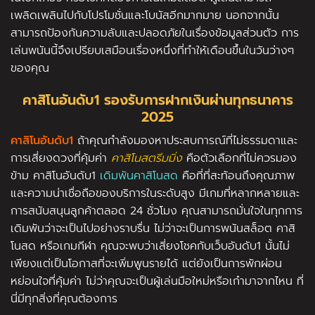
เพลิดเพลินไปกับโปรโมชั่นและโบนัสอีกมากมาย นอกจากนั้น
สามารถป้องกันความลับและปลอดภัยในเรื่องข้อมูลส่วนตัว การ
เล่นพนันนี้จึงเปรียบเสมือนเรื่องหนึ่งที่ทำให้เดือนขึ้นในวันว่างๆ
ของคุณ
คาสิโนอันดับ1 รองรับการฝากเงินผ่านทุกธนาคาร
2025
คาสิโนอันดับ1
ถ้าคุณกำลังมองหาประสบการณ์ที่ไม่ธรรมดาและ
การเสี่ยงดวงที่คุ้มค่า
คาสิโนสตรีมมิ่ง
คือตัวเลือกที่ไม่ควรมอง
ข้าม คาสิโนอันดับ1
เดิมพันคาสิโนสด
คือที่ที่สะท้อนถึงคุณภาพ
และความน่าเชื่อถือของบริการในระดับสูง มีเกมที่หลากหลายและ
การสนับสนุนลูกค้าตลอด 24 ชั่วโมง คุณสามารถมั่นใจในทุกการ
เดิมพันว่าจะเป็นไปอย่างราบรื่น ไม่ว่าจะเป็นการพนันสล็อต คาสิ
โนสด หรือเกมกีฬา คุณจะพบว่าเสี่ยงโชคกับเว็บอันดับ1 นั้นไม่
เพียงแต่เป็นโอกาสที่จะเพิ่มพูนรายได้ แต่ยังเป็นการพักผ่อน
หย่อนใจที่คุ้มค่า ไม่ว่าคุณจะเป็นผู้เล่นมือใหม่หรือเก๋ามาจากไหน ที่
นี่มีทุกสิ่งที่คุณต้องการ