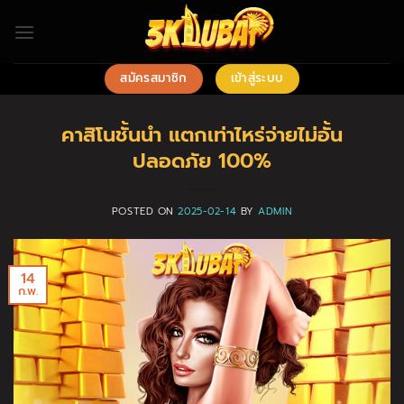
ข้าม
ไป
ยัง
เนื้อหา
สมัครสมาชิก
เข้าสู่ระบบ
คาสิโนชั้นนำ แตกเท่าไหร่จ่ายไม่อั้น
ปลอดภัย 100%
POSTED ON
2025-02-14
BY
ADMIN
14
ก.พ.