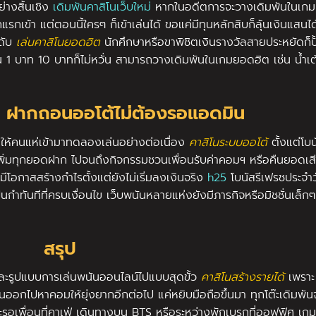
ย่างสิ้นเชิง
เดิมพันคาสิโนเว็บใหม่
หากในอดีตการจะวางเดิมพันในเกม
เข้า แต่ตอนนี้ใครๆ ก็เข้าเล่นได้ ขอแค่มีทุนหลักสิบก็ลุ้นเงินแสนได้
ะดับ
เล่นคาสิโนยอดฮิต
นักศึกษาหรือขาพิชิตเงินรางวัลสายประหยัดก็ปั
งิน 1 บาท 10 บาทก็ไม่หวั่น สามารถวางเดิมพันในเกมยอดฮิต เช่น น้ำเต้
ต ฝากถอนออโต้ไม่ต้องรอแอดมิน
ทำให้คนแห่เข้ามาทดลองเล่นอย่างต่อเนื่อง
คาสิโนระบบออโต้
ตั้งแต่โบน
นเพิ่มทุกยอดฝาก ไปจนถึงกิจกรรมชวนเพื่อนรับค่าคอมฯ หรือคืนยอดเส
่ามีโอกาสสร้างกำไรตั้งแต่ยังไม่เริ่มลงเงินจริง
h25
โบนัสรีเฟรชประจำว
นกำทันทีที่ครบเงื่อนไข เว็บพนันหลายแห่งยังมีภารกิจหรือมิชชั่นเล็กๆ 
สรุป
ดและรูปแบบการเล่นพนันออนไลน์ไปแบบสุดขั้ว
คาสิโนสร้างรายได้
เพราะ
ดินออกไปหาคอมให้ยุ่งยากอีกต่อไป แค่หยิบมือถือขึ้นมา ทุกโต๊ะเดิมพัน
จะรอเพื่อนที่คาเฟ่ เดินทางบน BTS หรือระหว่างพักเบรกที่ออฟฟิศ เกม