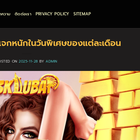
ทความ
ติดต่อเรา
PRIVACY POLICY
SITEMAP
สแจกหนักในวันพิเศษของแต่ละเดือน
OSTED ON
2025-11-28
BY
ADMIN