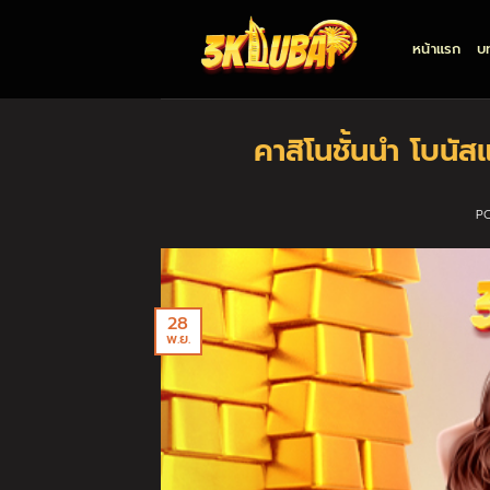
ข้าม
ไป
หน้าแรก
บ
ยัง
เนื้อหา
คาสิโนชั้นนำ โบนั
P
28
พ.ย.