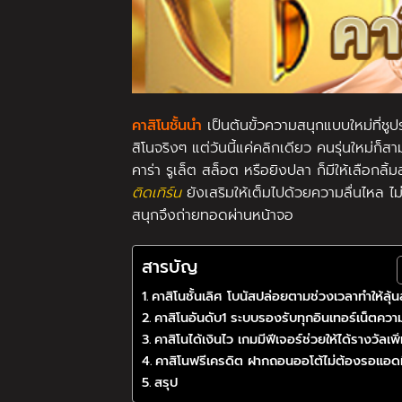
คาสิโนชั้นนำ
เป็นต้นขั้วความสนุกแบบใหม่ที่ชูป
สิโนจริงๆ แต่วันนี้แค่คลิกเดียว คนรุ่นใหม่ก็
คาร่า รูเล็ต สล็อต หรือยิงปลา ก็มีให้เลื
ติดเทิร์น
ยังเสริมให้เต็มไปด้วยความลื่นไหล 
สนุกจึงถ่ายทอดผ่านหน้าจอ
สารบัญ
คาสิโนชั้นเลิศ โบนัสปล่อยตามช่วงเวลาทำให้ลุ้น
คาสิโนอันดับ1 ระบบรองรับทุกอินเทอร์เน็ตความ
คาสิโนได้เงินไว เกมมีฟีเจอร์ช่วยให้ได้รางวัลเพิ
คาสิโนฟรีเครดิต ฝากถอนออโต้ไม่ต้องรอแอด
สรุป