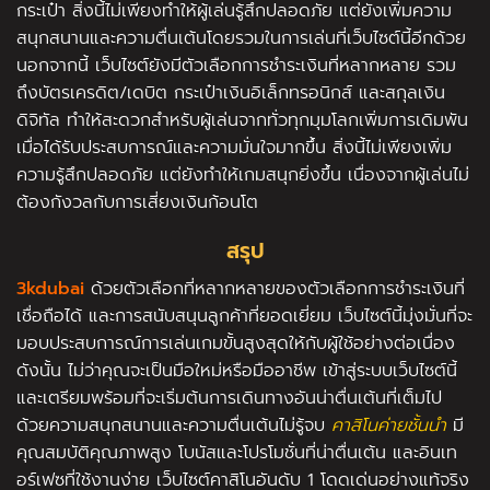
กระเป๋า สิ่งนี้ไม่เพียงทำให้ผู้เล่นรู้สึกปลอดภัย แต่ยังเพิ่มความ
สนุกสนานและความตื่นเต้นโดยรวมในการเล่นที่เว็บไซต์นี้อีกด้วย
นอกจากนี้ เว็บไซต์ยังมีตัวเลือกการชำระเงินที่หลากหลาย รวม
ถึงบัตรเครดิต/เดบิต กระเป๋าเงินอิเล็กทรอนิกส์ และสกุลเงิน
ดิจิทัล ทำให้สะดวกสำหรับผู้เล่นจากทั่วทุกมุมโลกเพิ่มการเดิมพัน
เมื่อได้รับประสบการณ์และความมั่นใจมากขึ้น สิ่งนี้ไม่เพียงเพิ่ม
ความรู้สึกปลอดภัย แต่ยังทำให้เกมสนุกยิ่งขึ้น เนื่องจากผู้เล่นไม่
ต้องกังวลกับการเสี่ยงเงินก้อนโต
สรุป
3kdubai
ด้วยตัวเลือกที่หลากหลายของตัวเลือกการชำระเงินที่
เชื่อถือได้ และการสนับสนุนลูกค้าที่ยอดเยี่ยม เว็บไซต์นี้มุ่งมั่นที่จะ
มอบประสบการณ์การเล่นเกมขั้นสูงสุดให้กับผู้ใช้อย่างต่อเนื่อง
ดังนั้น ไม่ว่าคุณจะเป็นมือใหม่หรือมืออาชีพ เข้าสู่ระบบเว็บไซต์นี้
และเตรียมพร้อมที่จะเริ่มต้นการเดินทางอันน่าตื่นเต้นที่เต็มไป
ด้วยความสนุกสนานและความตื่นเต้นไม่รู้จบ
คาสิโนค่ายชั้นนำ
มี
คุณสมบัติคุณภาพสูง โบนัสและโปรโมชั่นที่น่าตื่นเต้น และอินเท
อร์เฟซที่ใช้งานง่าย เว็บไซต์คาสิโนอันดับ 1 โดดเด่นอย่างแท้จริง