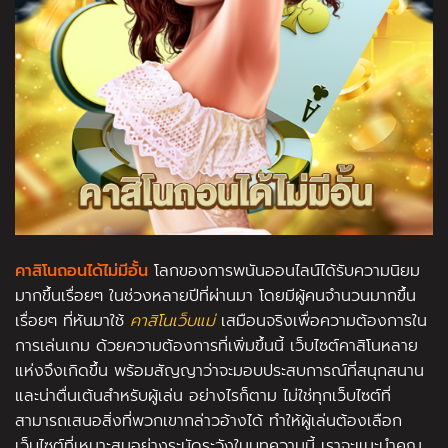
คาสิโนถอนได้ไม่มีอั้น
โลกของการพนันออนไลน์ได้รับความนิยม
มากขึ้นเรื่อยๆ ในช่วงหลายปีที่ผ่านมา โดยมีผู้คนจำนวนมากขึ้น
เรื่อยๆ ที่หันมาใช้
คาสิโนเว็บแม่
เสมือนจริงเพื่อความต้องการใน
การเล่นเกม ด้วยความต้องการที่เพิ่มขึ้นนี้ เว็บไซต์คาสิโนหลาย
แห่งจึงเกิดขึ้น พร้อมสัญญาว่าจะมอบประสบการณ์ที่สนุกสนาน
และน่าตื่นเต้นสำหรับผู้เล่น อย่างไรก็ตาม ไม่ใช่ทุกเว็บไซต์ที่
สามารถเสนอสิ่งที่พวกเขากล่าวอ้างได้ ทำให้ผู้เล่นต้องเลือก
เว็บไซต์ที่เหมาะสมอย่างระมัดระวังในบทความนี้ เราจะแนะนำคุณ