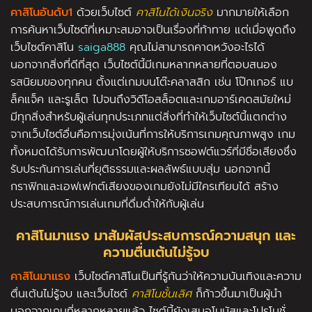
คาสิโนอันดับ1
ด้วยเว็บไซต์
คาสิโนได้เงินจริง
มากมายให้เลือก
การค้นหาเว็บไซต์ที่เหมาะสมอาจเป็นเรื่องที่ท้าทาย แต่เมื่อพูดถึง
เว็บไซต์คาสิโน
saiga888
คุณไม่สามารถคาดหวังอะไรได้
นอกจากสิ่งที่ดีที่สุด เว็บไซต์นี้มีเกมหลากหลายที่ตอบสนอง
รสนิยมของทุกคน ตั้งแต่เกมบนโต๊ะคลาสสิก เช่น โป๊กเกอร์ แบ
ล็คแจ็ค และรูเล็ต ไปจนถึงวิดีโอสล็อตและเกมอาร์เคดสมัยใหม่
มีทุกสิ่งสำหรับผู้เล่นทุกประเภทแต่สิ่งที่ทำให้เว็บไซต์นี้แตกต่าง
จากเว็บไซต์อื่นคือการมุ่งเน้นที่การให้บริการเกมคุณภาพสูง เกม
ทั้งหมดได้รับการพัฒนาโดยผู้ให้บริการซอฟต์แวร์ที่มีชื่อเสียงซึ่ง
รับประกันการเล่นที่ยุติธรรมและผลลัพธ์แบบสุ่ม นอกจากนี้
กราฟิกและเอฟเฟกต์เสียงของเกมยังไม่มีใครเทียบได้ สร้าง
ประสบการณ์การเล่นเกมที่ดื่มด่ำให้กับผู้เล่น
คาสิโนมาแรง มาสัมผัสประสบการณ์ความสนุก และ
ความตื่นเต้นไม่รู้จบ
คาสิโนมาแรง
เว็บไซต์คาสิโนเป็นที่รู้กันว่าให้ความบันเทิงและความ
ตื่นเต้นไม่รู้จบ และเว็บไซต์
คาสิโนชั้นเลิศ
ก็ก้าวขึ้นมาเป็นผู้นำ
นอกจากเกมที่หลากหลายแล้ว ไซต์นี้ยังเสนอโบนัสและโปรโมชั่