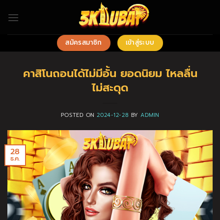
ข้าม
ไป
ยัง
เนื้อหา
สมัครสมาชิก
เข้าสู่ระบบ
คาสิโนถอนได้ไม่มีอั้น ยอดนิยม ไหลลื่น
ไม่สะดุด
POSTED ON
2024-12-28
BY
ADMIN
28
ธ.ค.