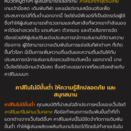
หมวดหมู่ต่างๆ ผู้เล่นสามารถเลือกเกม
คาสิโนที่ดีที่สุดในไทย
เกมเจ้ามือสด เดิมพันกีฬา และแม้แต่เกมเสมือนจริงเพื่อ
ประสบการณ์ที่ดื่มด่ำนอกจากนี้ ไซต์ยังมีฟีเจอร์ที่เป็นมิตรต่อผู้ใช้
ซึ่งทำให้ผู้เล่นสามารถสำรวจเกมและค้นหาสิ่งที่พวกเขากำลังมอง
หาได้อย่างรวดเร็ว แถบค้นหา ตัวกรอง และตัวเลือกการจัด
เรียงช่วยให้ผู้เล่นปรับแต่งประสบการณ์การเล่นเกมได้ตามความ
ต้องการ ผู้ใช้สามารถวางเดิมพันในการแข่งขันกีฬาต่างๆ ที่เกิด
ขึ้นทั่วโลก นี่เป็นการเพิ่มความตื่นเต้นและความตื่นเต้นให้กับ
ประสบการณ์การเล่นเกมโดยรวมอีกระดับหนึ่ง นอกจากนี้ บาง
เว็บไซต์ยังมีเกมเจ้ามือสด ซึ่งสร้างบรรยากาศที่สมจริงคล้ายกับ
คาสิโนบนบก
คาสิโนไม่มีขั้นต่ำ ให้ความรู้สึกปลอดภัย และ
สนุกสนาน
คาสิโนไม่มีขั้นต่ำ
คุณสมบัติที่น่าสนใจอีกประการหนึ่งของเว็บไซต์
คาสิโนแท้ไม่ผ่านเว็บกลาง
คือข้อกำหนดการเดิมพันขั้นต่ำที่ต่ำ
แตกต่างจากเว็บไซต์อื่นๆ คาสิโนแห่งนี้ไม่มีขีดจำกัดการเดิมพัน
ขั้นต่ำ ทำให้ผู้เล่นเพลิดเพลินกับเกมโปรดได้โดยไม่ทำลายเงินใน