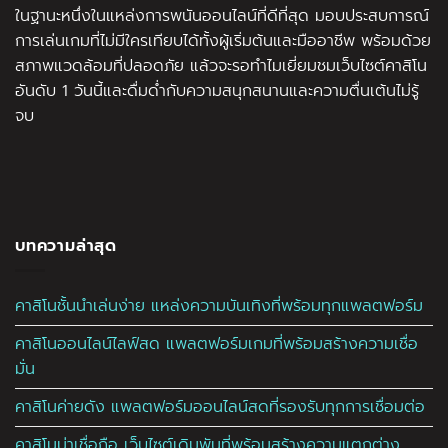
ในฐานะหนึ่งในแหล่งการพนันออนไลน์ที่ดีที่สุด มอบประสบการณ์
การเล่นเกมที่ไม่มีใครเทียบได้ทั้งผู้เริ่มต้นและมืออาชีพ พร้อมด้วย
สภาพแวดล้อมที่ปลอดภัย แล้วจะรอทำไมเยี่ยมชมเว็บไซต์คาสิโน
อันดับ 1 วันนี้และดื่มด่ำกับความสนุกสนานและความตื่นเต้นไม่รู้
จบ
บทความล่าสุด
คาสิโนชั้นนำเล่นง่าย แหล่งความบันเทิงที่พร้อมทุกแพลตฟอร์ม
คาสิโนออนไลน์ไลฟ์สด แพลตฟอร์มเกมที่พร้อมสร้างความเชื่อ
มั่น
คาสิโนค่ายดัง แพลตฟอร์มออนไลน์สดที่รองรับทุกการเชื่อมต่อ
คาสิโนน่าเชื่อถือ เว็บไซต์เดิมพันที่พร้อมสร้างความแตกต่าง