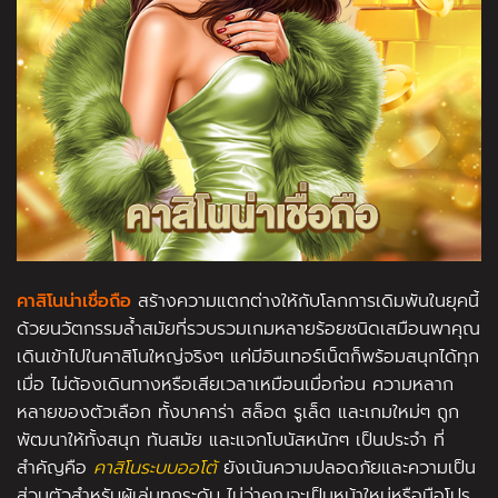
คาสิโนน่าเชื่อถือ
สร้างความแตกต่างให้กับโลกการเดิมพันในยุคนี้
ด้วยนวัตกรรมล้ำสมัยที่รวบรวมเกมหลายร้อยชนิดเสมือนพาคุณ
เดินเข้าไปในคาสิโนใหญ่จริงๆ แค่มีอินเทอร์เน็ตก็พร้อมสนุกได้ทุก
เมื่อ ไม่ต้องเดินทางหรือเสียเวลาเหมือนเมื่อก่อน ความหลาก
หลายของตัวเลือก ทั้งบาคาร่า สล็อต รูเล็ต และเกมใหม่ๆ ถูก
พัฒนาให้ทั้งสนุก ทันสมัย และแจกโบนัสหนักๆ เป็นประจำ ที่
สำคัญคือ
คาสิโนระบบออโต้
ยังเน้นความปลอดภัยและความเป็น
ส่วนตัวสำหรับผู้เล่นทุกระดับ ไม่ว่าคุณจะเป็นหน้าใหม่หรือมือโปร