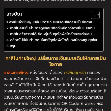
สารบัญ
คาสิโนค่ายใหญ่ เปลี่ยนการเงินแบบเดิมให้กลายเป็นโอกาส
คาสิโนค่ายชั้นนำ การดูแลสมาชิกที่เหนือกว่าคาสิโนแบบเดิม
คาสิโนสร้างรายได้ ยืดหยุ่นกับทุกไลฟ์สไตล์ของแต่ละคน
สล็อตไม่มีขั้นต่ำ ตอบโจทย์ทุกไลฟ์สไตล์ของนักลงทุนยุคใหม่
สรุป
คาสิโนค่ายใหญ่ เปลี่ยนการเงินแบบเดิมให้กลายเป็น
โอกาส
คาสิโนค่ายใหญ่
หนึ่งในข้อดีเด็ดของ
คาสิโนสุดเลิศ
คือเรื่อง
ของการจัดการการเงินที่คล่องตัวกว่าแต่ก่อนมาก ด้วยระบบฝาก
ถอนอัตโนมัติที่ไวเป็นพิเศษ ใช้เวลาหลักวินาทีเท่านั้น คุณสามารถ
วางแผนบริหารเงินทุนได้เอง จะเริ่มน้อยหรือเพิ่มวงเงินเรื่อยๆ ก็
ปรับเปลี่ยนตามต้องการได้เสมอ ที่สำคัญคือมีตัวเลือกการชำระ
เงินหลากหลาย ทั้งโอนผ่านธนาคาร QR Code E wallet หรือ
แม้กระทั่งเหรียญดิจิทัลบางเว็บก็มีให้บริการ เพิ่มความยืดหยุ่น