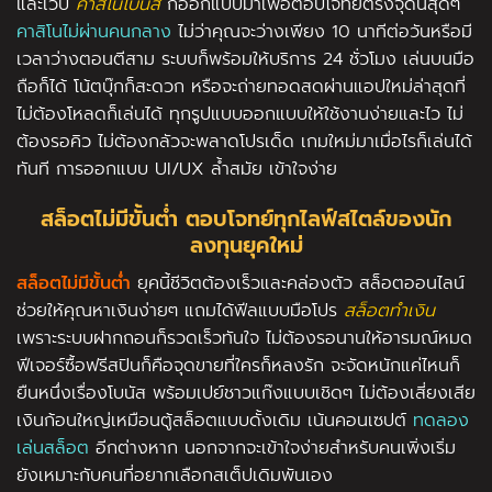
และเว็บ
คาสิโนโบนัส
ก็ออกแบบมาเพื่อตอบโจทย์ตรงจุดนี้สุดๆ
คาสิโนไม่ผ่านคนกลาง
ไม่ว่าคุณจะว่างเพียง 10 นาทีต่อวันหรือมี
เวลาว่างตอนตีสาม ระบบก็พร้อมให้บริการ 24 ชั่วโมง เล่นบนมือ
ถือก็ได้ โน้ตบุ๊กก็สะดวก หรือจะถ่ายทอดสดผ่านแอปใหม่ล่าสุดที่
ไม่ต้องโหลดก็เล่นได้ ทุกรูปแบบออกแบบให้ใช้งานง่ายและไว ไม่
ต้องรอคิว ไม่ต้องกลัวจะพลาดโปรเด็ด เกมใหม่มาเมื่อไรก็เล่นได้
ทันที การออกแบบ UI/UX ล้ำสมัย เข้าใจง่าย
สล็อตไม่มีขั้นต่ำ ตอบโจทย์ทุกไลฟ์สไตล์ของนัก
ลงทุนยุคใหม่
สล็อตไม่มีขั้นต่ำ
ยุคนี้ชีวิตต้องเร็วและคล่องตัว สล็อตออนไลน์
ช่วยให้คุณหาเงินง่ายๆ แถมได้ฟีลแบบมือโปร
สล็อตทำเงิน
เพราะระบบฝากถอนก็รวดเร็วทันใจ ไม่ต้องรอนานให้อารมณ์หมด
ฟีเจอร์ซื้อฟรีสปินก็คือจุดขายที่ใครก็หลงรัก จะจัดหนักแค่ไหนก็
ยืนหนึ่งเรื่องโบนัส พร้อมเปย์ชาวแก๊งแบบเชิดๆ ไม่ต้องเสี่ยงเสีย
เงินก้อนใหญ่เหมือนตู้สล็อตแบบดั้งเดิม เน้นคอนเซปต์
ทดลอง
เล่นสล็อต
อีกต่างหาก นอกจากจะเข้าใจง่ายสำหรับคนเพิ่งเริ่ม
ยังเหมาะกับคนที่อยากเลือกสเต็ปเดิมพันเอง