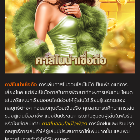
คาสิโนน่าเชื่อถือ
การเล่นคาสิโนออนไลน์ไม่ได้เป็นเพียงแค่การ
เสี่ยงโชค แต่ยังเป็นโอกาสในการพัฒนาทักษะการเล่นเกม โหมด
เล่นฟรีและบทเรียนออนไลน์ช่วยให้ผู้เล่นได้เรียนรู้และทดลอง
กลยุทธ์ต่างๆ ก่อนลงทุนด้วยเงินจริง คุณสามารถศึกษาการเล่น
ของผู้เล่นมืออาชีพ แบ่งปันประสบการณ์กับชุมชนผู้เล่นในฟอรั่ม
หรือโซเชียลมีเดีย
คาสิโนออนไลน์ไลฟ์สด
การฝึกฝนและปรับปรุง
กลยุทธ์การเล่นทำให้ผู้เล่นมีประสบการณ์ที่เพิ่มมากขึ้น และเพิ่ม
โอกาสในการทำกำไรได้ในอนาคต