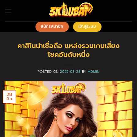
ข้าม
ไป
ยัง
เนื้อหา
สมัครสมาชิก
เข้าสู่ระบบ
คาสิโนน่าเชื่อถือ แหล่งรวมเกมเสี่ยง
โชคอันดับหนึ่ง
POSTED ON
2025-03-28
BY
ADMIN
28
มี.ค.