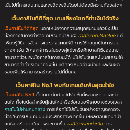
เน้นไปที่การเล่นเกมและเพลิดเพลินโดยไม่ต้องมีความกังวลใดๆ
เว็บคาสิโนที่ดีที่สุด เกมเสี่ยงโชคที่ทำเงินได้จริง
เว็บคาสิโนที่ดีที่สุด
นอกเหนือจากความสนุกสนานแล้วยังเป็น
ช่องทางในการทำรายได้เสริมที่น่าสนใจ
คาสิโนเปิด24ชั่วโมง
แค่
เพียงรู้วิธีการจัดการและวางแผนให้ดี การใช้กลยุทธ์ในการเล่น
ต่างๆ เช่น วิเคราะห์การเล่นของคู่แข่งหรือศึกษาสถิติของเกม
สามารถช่วยเพิ่มโอกาสในการชนะได้ มีโปรโมชั่นและโบนัสเสริมให้
สามารถทำกำไรได้มากยิ่งขึ้น แต่ควรเล่นอย่างมีวินัยและรับผิด
ชอบเพื่อให้สามารถสร้างรายได้ที่มั่นคง
เว็บคาสิโน No.1 พบกับเกมเดิมพันสุดเร้าใจ
เว็บคาสิโน No.1
นั้นโดดเด่นด้วยโปรโมชั่นที่หลากหลายและน่า
สนใจ ทั้งโบนัสสำหรับผู้เล่นใหม่หรือข้อเสนอพิเศษบางช่วงเวลา
คาสิโนไม่ผ่านคนกลาง
การเลือกใช้โปรโมชั่นอย่างชาญฉลาดจะ
ช่วยให้การเล่นเกมนั้นมีประสิทธิภาพมากขึ้น ให้ผลตอบแทนที่น่า
สนใจและโอกาสในการชนะมากขึ้น
คาสิโนแหล่งทำเงิน
การ