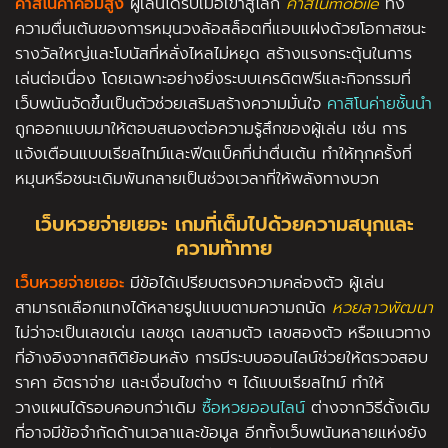
คาสิโนค่าคอมสูง
ผู้เล่นได้รับเมื่อเข้าสู่โลก
คาสิโนmobile
ทั้ง
ความตื่นเต้นของการหมุนวงล้อสล็อตที่แอบแฝงด้วยโอกาสชนะ
รางวัลใหญ่และโบนัสที่หลั่งไหลไม่หยุด สร้างแรงกระตุ้นในการ
เล่นต่อเนื่อง โดยเฉพาะอย่างยิ่งระบบเครดิตฟรีและกิจกรรมที่
เว็บพนันจัดขึ้นเป็นตัวช่วยเสริมสร้างความมั่นใจ
คาสิโนค่ายชั้นนำ
ถูกออกแบบมาให้ตอบสนองต่อความรู้สึกของผู้เล่น เช่น การ
แจ้งเตือนแบบเรียลไทม์และฟีดแบ็คที่น่าตื่นเต้น ทำให้ทุกครั้งที่
หมุนหรือชนะเดิมพันกลายเป็นช่วงเวลาที่ให้พลังทางบวก
เว็บหวยจ่ายเยอะ เกมที่เต็มไปด้วยความสนุกและ
ความท้าทาย
เว็บหวยจ่ายเยอะ
มีข้อได้เปรียบตรงความคล่องตัว ผู้เล่น
สามารถเลือกแทงได้หลายรูปแบบตามความถนัด
หวยลาวพัฒนา
ไม่ว่าจะเป็นเลขเด่น เลขชุด เลขสามตัว เลขสองตัว หรือแนวทาง
ที่อ้างอิงจากสถิติย้อนหลัง การมีระบบออนไลน์ช่วยให้ตรวจสอบ
ราคา อัตราจ่าย และเงื่อนไขต่าง ๆ ได้แบบเรียลไทม์ ทำให้
วางแผนได้รอบคอบกว่าเดิม
ซื้อหวยออนไลน์
ต่างจากวิธีดั้งเดิม
ที่อาจมีข้อจำกัดด้านเวลาและข้อมูล อีกทั้งเว็บพนันหลายแห่งยัง