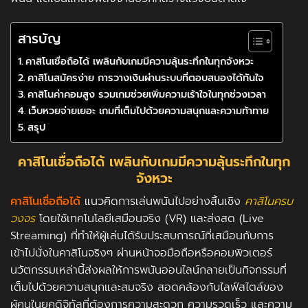
สารบัญ
คาสิโนเชื่อถือได้ เพลินกับเกมมีความลุ้นระทึกในทุกจังหวะ
คาสิโนสมัครง่าย การวางเงินผ่านระบบที่ตอบสนองได้ทันใจ
คาสิโนค่าคอมสูง รวมเกมช่วยเพิ่มความเร้าใจในทุกช่วงเวลา
เว็บหวยจ่ายเยอะ เกมที่เต็มไปด้วยความสนุกและความท้าทาย
สรุป
คาสิโนเชื่อถือได้ เพลินกับเกมมีความลุ้นระทึกในทุก
จังหวะ
คาสิโนเชื่อถือได้
แนวคิดการเล่นพนันไปอย่างสิ้นเชิง
คาสิโนครบ
วงจร
โดยใช้เทคโนโลยีเสมือนจริง (VR) และส่งสด (Live
Streaming) ที่ทำให้ผู้เล่นได้รับประสบการณ์ที่เสมือนกับการ
เข้าไปนั่งในคาสิโนจริงๆ ผ่านหน้าจอมือถือหรือคอมพิวเตอร์
นวัตกรรมเหล่านี้ส่งผลให้การพนันออนไลน์กลายเป็นกิจกรรมที่
เต็มไปด้วยความสนุกและสมจริง สอดคล้องกับไลฟ์สไตล์ของ
ผู้คนในยุคดิจิทัลที่ต้องการความสะดวก ความรวดเร็ว และความ