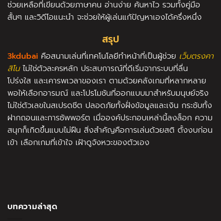
ช่วยเหลือที่เขียนด้วยภาษาคน อ่านง่าย ค้นหาไว รวมทั้งคู่มือ
สั้นๆ และวิดีโอแนะนำ จะช่วยให้ผู้เล่นแก้ปัญหาเองได้ครึ่งหนึ่ง
สรุป
3kdubai
คือสนามเล่นที่เทคโนโลยีทำหน้าที่เป็นผู้ช่วย
เว็บตรงคา
สิโน
ไม่ใช่ตัวละครหลัก ประสบการณ์ที่ดีเริ่มจากระบบที่ลื่น
โปร่งใส และเคารพเวลาของเรา ตามด้วยคลังเกมที่หลากหลาย
พอให้เลือกอารมณ์ และโปรโมชันที่ออกแบบมาสำหรับมนุษย์จริง
ไม่ใช่ตัวเลขในสเปรดชีต ปลอดภัยทั้งฝั่งข้อมูลและเงิน กระชับทั้ง
ฝากถอนและการซัพพอร์ต เมื่อองค์ประกอบเหล่านี้ลงล็อก ความ
สนุกก็เกิดขึ้นแบบไม่ฝืน สิ่งสำคัญคือการเล่นด้วยสติ ตั้งงบก่อน
เข้า เลือกเกมที่เข้าใจ เฝ้าดูจังหวะของตัวเอง
บทความล่าสุด