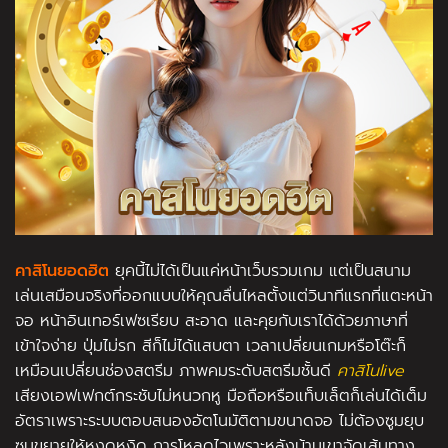
คาสิโนยอดฮิต
ยุคนี้ไม่ได้เป็นแค่หน้าเว็บรวมเกม แต่เป็นสนาม
เล่นเสมือนจริงที่ออกแบบให้คุณลื่นไหลตั้งแต่วินาทีแรกที่แตะหน้า
จอ หน้าอินเทอร์เฟซเรียบ สะอาด และคุยกับเราได้ด้วยภาษาที่
เข้าใจง่าย ปุ่มไม่รก สีก็ไม่ได้แสบตา เวลาเปลี่ยนเกมหรือโต๊ะก็
เหมือนเปลี่ยนช่องสตรีม ภาพคมระดับสตรีมชั้นดี
คาสิโนlive
เสียงเอฟเฟกต์กระชับไม่หนวกหู มือถือหรือแท็บเล็ตก็เล่นได้เต็ม
อัตราเพราะระบบตอบสนองอัตโนมัติตามขนาดจอ ไม่ต้องซูมยุบ
ซูมขยายให้หงุดหงิด การโหลดไวเพราะหลังบ้านเขาจัดเส้นทาง