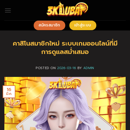
ข้าม
ไป
ยัง
เนื้อหา
สมัครสมาชิก
เข้าสู่ระบบ
คาสิโนสมาชิกใหม่ ระบบเกมออนไลน์ที่มี
การดูแลสม่ำเสมอ
POSTED ON
2026-03-16
BY
ADMIN
16
มี.ค.