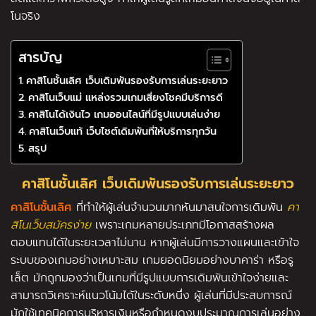
โนจริง
สารบัญ
คาสิโนชั้นเลิศ เว็บเดิมพันรองรับการเล่นระยะยาว
คาสิโนเว็บแม่ แหล่งรวมเกมเสี่ยงโชคมีบริการดี
คาสิโนได้เงินไว เกมออนไลน์ที่มีรูปแบบเล่นง่าย
คาสิโนเว็บแท้ เว็บไซต์เดิมพันที่ให้บริการทุกวัน
สรุป
คาสิโนชั้นเลิศ เว็บเดิมพันรองรับการเล่นระยะยาว
คาสิโนชั้นเลิศ
ที่ทำให้ผู้เล่นจำนวนมากหันมาสนใจการเดิมพัน
คา
สิโนเว็บสมัครง่าย
เพราะเกมหลายประเภทมีโอกาสสร้างผล
ตอบแทนได้ในระยะเวลาไม่นาน หากผู้เล่นมีการวางแผนและเข้าใจ
ระบบของเกมอย่างเหมาะสม เกมยอดนิยมอย่างบาคาร่า หรือรู
เล็ต มักถูกมองว่าเป็นเกมที่มีรูปแบบการเดิมพันเข้าใจง่ายและ
สามารถวิเคราะห์แนวโน้มได้ในระดับหนึ่ง ผู้เล่นที่มีประสบการณ์
มักใช้เทคนิคการบริหารเงินหรือกำหนดงบประมาณการเล่นอย่าง