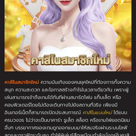
คาสิโนสมาชิกใหม่
ความบันเทิงของคนยุคใหม่ที่ต้องการทั้งความ
สนุก ความสะดวก และโอกาสสร้างกำไรในเวลาเดียวกัน เพราะผู้
เล่นสามารถเข้าถึงเกมได้ทันทีผ่านสมาร์ตโฟน แท็บเล็ต หรือ
คอมพิวเตอร์โดยไม่ต้องเดินทางไปยังสถานที่จริง เพียงมี
อินเทอร์เน็ตก็สามารถเปิดประสบการณ์
คาสิโนแบบใหม่
ได้แบบ
ครบวงจร ไม่ว่าจะเป็นบาคาร่า รูเล็ต สล็อต หรือเกมไพ่ยอดนิยม
อื่นๆ บรรยากาศของเกมถูกออกแบบมาให้สมจริงผ่านระบบไลฟ์
สดและกราฟิกระดับสูง ทำให้ผู้เล่นรู้สึกเหมือนกำลังนั่งอยู่ในคาสิ