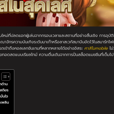
ใหม่ที่ปลดแอกผู้เล่นจากกรอบเวลาและสถานที่อย่างสิ้นเชิง การอุบัติข
าจักรความบันเทิงระดับมาเก๊าหรือลาสเวกัสมาบีบอัดไว้ในสมาร์ทโฟ
ารถเข้าถึงคอลเลกชันเกมที่หลากหลายได้อย่างอิสระ
คาสิโนmobile
ไม่
ถ่ายทอดสดแบบเรียลไทม์ ความตื่นเต้นจากการปั่นสล็อตแมชชีนที่เต็มไป
ุกด้าน
เสถียร
มั่นใจ
ดเพลิน