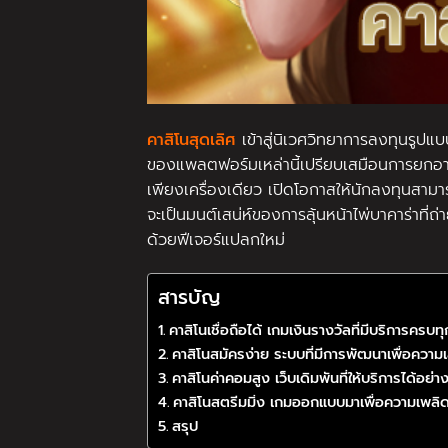
คาสิโนสุดเลิศ
เข้าสู่นิเวศวิทยาการลงทุนรูปแบบ
ของแพลตฟอร์มเหล่านี้เปรียบเสมือนการยกอาณ
เพียงเครื่องเดียว เปิดโอกาสให้นักลงทุนสาม
จะเป็นมนต์เสน่ห์ของการลุ้นหน้าไพ่บาคาร่าที่
ด้วยฟีเจอร์แปลกใหม่
สารบัญ
คาสิโนเชื่อถือได้ เกมเงินรางวัลที่มีบริการครบท
คาสิโนสมัครง่าย ระบบที่มีการพัฒนาเพื่อความ
คาสิโนค่าคอมสูง เว็บเดิมพันที่ให้บริการได้อย่าง
คาสิโนสตรีมมิ่ง เกมออกแบบมาเพื่อความเพลิ
สรุป