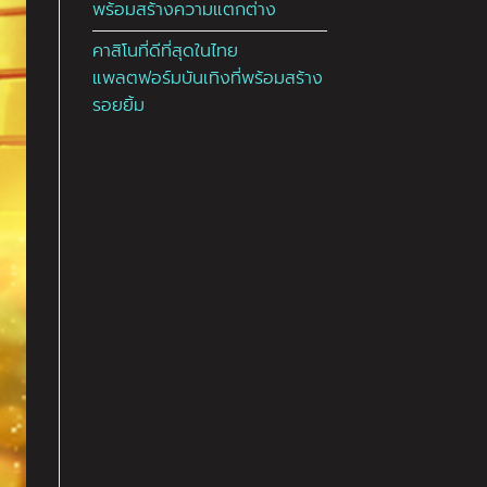
พร้อมสร้างความแตกต่าง
คาสิโนที่ดีที่สุดในไทย
แพลตฟอร์มบันเทิงที่พร้อมสร้าง
รอยยิ้ม