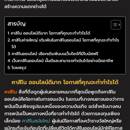
สร้างความแตกต่างได้
สารบัญ
คาสิโน ออนไลน์ดีมาก โอกาสที่คุณจะทำกำไรได้
คาสิโนค่ายใหญ่ เดิมพันในคาสิโนออนไลน์ โอกาสที่คุณจะทำกำไร
ได้
คาสิโนออนไลน์ เลือกเดิมพันบนเว็บไซต์ที่มีโบนัสฟรี
เว็บคาสิโนออนไลน์ นั้นดีและสามารถทำเงินได้อย่างมืออาชีพ
โดยสรุป
คาสิโน ออนไลน์ดีมาก โอกาสที่คุณจะทำกำไรได้
คาสิโน
สิ่งที่ดึงดูดผู้เล่นหลายคนมากที่สุดเมื่อพูดถึงคาสิโน
ออนไลน์คือโอกาสในการชนะเงิน ในขณะที่บางคนอาจมองว่าการ
พนันเป็นเพียงรูปแบบหนึ่งของความบันเทิง แต่สำหรับบางคน
การพนันเป็นหนทางหนึ่งที่อาจทำกำไรได้ ด้วยการลงทุนเพียง
เล็กน้อย
คาสิโนสมัยใหม่
ผู้เล่นมีโอกาสที่จะคว้ารางวัลใหญ่หรือ
แม้กระทั่งเงินก้อนโตที่เปลี่ยนชีวิตได้คาสิโนออนไลน์มักให้โอกาส