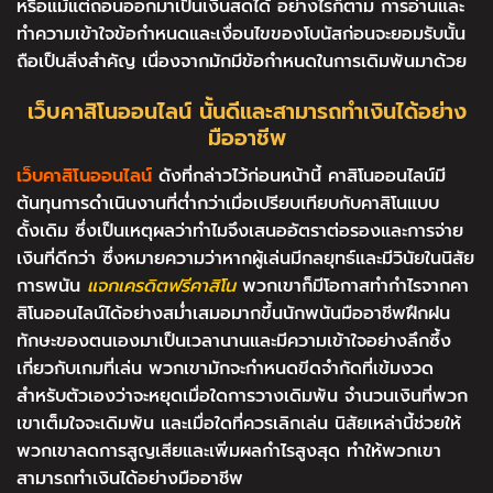
หรือแม้แต่ถอนออกมาเป็นเงินสดได้ อย่างไรก็ตาม การอ่านและ
ทำความเข้าใจข้อกำหนดและเงื่อนไขของโบนัสก่อนจะยอมรับนั้น
ถือเป็นสิ่งสำคัญ เนื่องจากมักมีข้อกำหนดในการเดิมพันมาด้วย
เว็บคาสิโนออนไลน์ นั้นดีและสามารถทำเงินได้อย่าง
มืออาชีพ
เว็บคาสิโนออนไลน์
ดังที่กล่าวไว้ก่อนหน้านี้ คาสิโนออนไลน์มี
ต้นทุนการดำเนินงานที่ต่ำกว่าเมื่อเปรียบเทียบกับคาสิโนแบบ
ดั้งเดิม ซึ่งเป็นเหตุผลว่าทำไมจึงเสนออัตราต่อรองและการจ่าย
เงินที่ดีกว่า ซึ่งหมายความว่าหากผู้เล่นมีกลยุทธ์และมีวินัยในนิสัย
การพนัน
แจกเครดิตฟรีคาสิโน
พวกเขาก็มีโอกาสทำกำไรจากคา
สิโนออนไลน์ได้อย่างสม่ำเสมอมากขึ้น
นักพนันมืออาชีพฝึกฝน
ทักษะของตนเองมาเป็นเวลานานและมีความเข้าใจอย่างลึกซึ้ง
เกี่ยวกับเกมที่เล่น พวกเขามักจะกำหนดขีดจำกัดที่เข้มงวด
สำหรับตัวเองว่าจะหยุดเมื่อใดการวางเดิมพัน จำนวนเงินที่พวก
เขาเต็มใจจะเดิมพัน และเมื่อใดที่ควรเลิกเล่น นิสัยเหล่านี้ช่วยให้
พวกเขาลดการสูญเสียและเพิ่มผลกำไรสูงสุด ทำให้พวกเขา
สามารถทำเงินได้อย่างมืออาชีพ