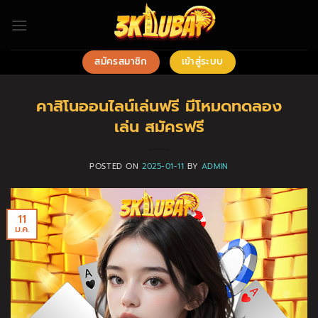
ข้าม
ไป
ยัง
เนื้อหา
สมัครสมาชิก
เข้าสู่ระบบ
คาสิโนออนไลน์เล่นฟรี มีโหมดทดลอง
เล่น สมัครฟรี
POSTED ON
2025-01-11
BY
ADMIN
11
ม.ค.