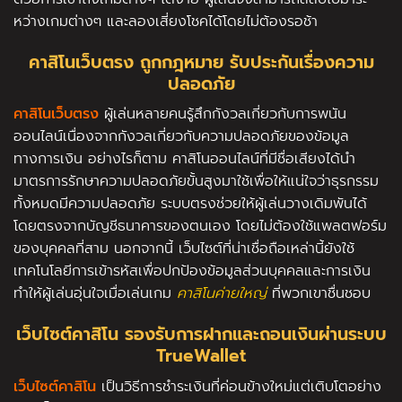
หว่างเกมต่างๆ และลองเสี่ยงโชคได้โดยไม่ต้องรอช้า
คาสิโนเว็บตรง ถูกกฎหมาย รับประกันเรื่องความ
ปลอดภัย
คาสิโนเว็บตรง
ผู้เล่นหลายคนรู้สึกกังวลเกี่ยวกับการพนัน
ออนไลน์เนื่องจากกังวลเกี่ยวกับความปลอดภัยของข้อมูล
ทางการเงิน อย่างไรก็ตาม คาสิโนออนไลน์ที่มีชื่อเสียงได้นำ
มาตรการรักษาความปลอดภัยขั้นสูงมาใช้เพื่อให้แน่ใจว่าธุรกรรม
ทั้งหมดมีความปลอดภัย ระบบตรงช่วยให้ผู้เล่นวางเดิมพันได้
โดยตรงจากบัญชีธนาคารของตนเอง โดยไม่ต้องใช้แพลตฟอร์ม
ของบุคคลที่สาม นอกจากนี้ เว็บไซต์ที่น่าเชื่อถือเหล่านี้ยังใช้
เทคโนโลยีการเข้ารหัสเพื่อปกป้องข้อมูลส่วนบุคคลและการเงิน
ทำให้ผู้เล่นอุ่นใจเมื่อเล่นเกม
คาสิโนค่ายใหญ่
ที่พวกเขาชื่นชอบ
เว็บไซต์คาสิโน รองรับการฝากและถอนเงินผ่านระบบ
TrueWallet
เว็บไซต์คาสิโน
เป็นวิธีการชำระเงินที่ค่อนข้างใหม่แต่เติบโตอย่าง