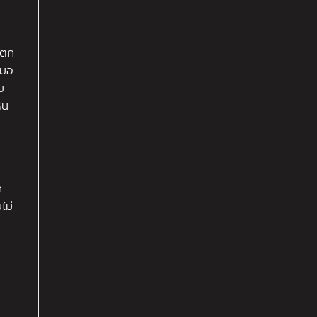
แตก
สมอ
ม
็น
ค
ไม่