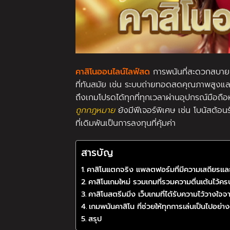
คาสิโนออนไลน์ไลฟ์สด
การพนันที่สะดวกสบาย 
ที่ทันสมัย เช่น ระบบถ่ายทอดสดคุณภาพสูงและซอ
ถึงเกมโปรดได้ทุกที่ทุกเวลาผ่านอุปกรณ์มือถ
ถูกกฎหมาย
ยังมีฟีเจอร์พิเศษ เช่น โบนัสต้อนร
ที่เดิมพันเป็นการลงทุนที่คุ้มค่า
สารบัญ
คาสิโนแตกจริง แพลตฟอร์มที่มีความเสถียรแล
คาสิโนเกมใหม่ รวมเกมที่รวมความตื่นเต้นไว้คร
คาสิโนสตรีมมิ่ง เว็บเกมที่ได้รับความไว้วางใจ
เกมพนันคาสิโน ที่ช่วยให้ทุกการเล่นเป็นไปอย่าง
สรุป