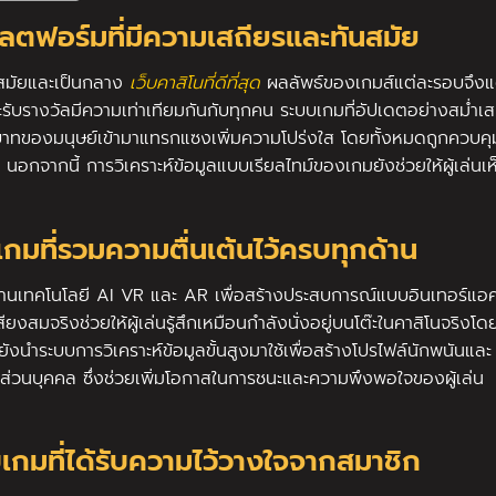
ตฟอร์มที่มีความเสถียรและทันสมัย
นสมัยและเป็นกลาง
เว็บคาสิโนที่ดีที่สุด
ผลลัพธ์ของเกมส์แต่ละรอบจึง
ับรางวัลมีความเท่าเทียมกันกับทุกคน ระบบเกมที่อัปเดตอย่างสม่ำเ
หรือบทบาทของมนุษย์เข้ามาแทรกแซงเพิ่มความโปร่งใส โดยทั้งหมดถูกควบคุ
ากนี้ การวิเคราะห์ข้อมูลแบบเรียลไทม์ของเกมยังช่วยให้ผู้เล่นเห
กมที่รวมความตื่นเต้นไว้ครบทุกด้าน
ะสานเทคโนโลยี AI VR และ AR เพื่อสร้างประสบการณ์แบบอินเทอร์แอ
จริงช่วยให้ผู้เล่นรู้สึกเหมือนกำลังนั่งอยู่บนโต๊ะในคาสิโนจริงโดย
ังนำระบบการวิเคราะห์ข้อมูลขั้นสูงมาใช้เพื่อสร้างโปรไฟล์นักพนันและ
ส่วนบุคคล ซึ่งช่วยเพิ่มโอกาสในการชนะและความพึงพอใจของผู้เล่น
็บเกมที่ได้รับความไว้วางใจจากสมาชิก