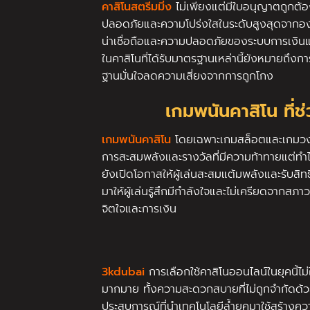
คาสิโนสตรีมมิ่ง
ไม่เพียงแต่มีใบอนุญาตถูกต้
ปลอดภัยและความโปร่งใสในระดับสูงสุดจากอ
น่าเชื่อถือและความปลอดภัยของระบบการเงินแล
ในคาสิโนที่ได้รับมาตรฐานเหล่านี้ยังหมายถึงกา
ฐานมั่นใจลดความเสี่ยงจากการถูกโกง
เกมพนันคาสิโน ที่ช่
เกมพนันคาสิโน
โดยเฉพาะเกมสล็อตและเกมว
การสะสมพลังและรางวัลที่มีความท้าทายแต่ทำได้
ยังเปิดโอกาสให้ผู้เล่นสะสมแต้มพลังและรับสิ
มาให้ผู้เล่นรู้สึกมีกำลังใจและไม่เครียดจากส
จิตใจและการเงิน
3kdubai
การเลือกใช้คาสิโนออนไลน์ในยุคนี้ไม
มากมาย ทั้งความสะดวกสบายที่ไม่ถูกจำกัดด้ว
ประสบการณ์ที่นำเทคโนโลยีล้ำยุคมาใช้สร้าง