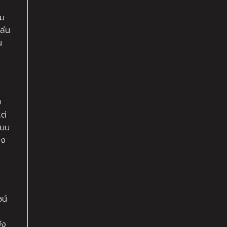
าม
ล่น
น
บ
ต่
แบบ
าง
ชน์
ัง