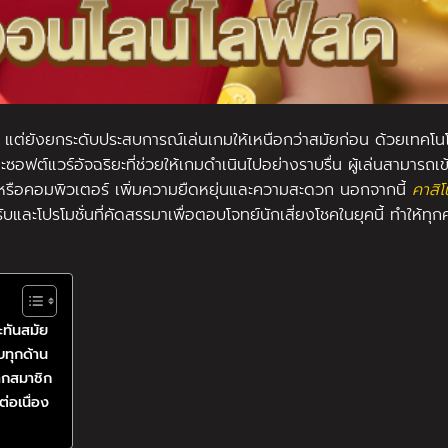
แต่ยังยกระดับประสบการณ์เล่นเกมให้เหนือกว่าสมัยก่อน ด้วยเทคโนโ
ฟต์แวร์อัจฉริยะที่ช่วยให้เกมดำเนินไปอย่างราบรื่น ผู้เล่นสามารถเข
ือหรือคอมพิวเตอร์ เพิ่มความยืดหยุ่นและความสะดวก นอกจากนี้
คาสิโ
ับและโปรโมชั่นที่คัดสรรมาเพื่อตอบโจทย์นักเสี่ยงโชคในยุคนี้ ทำให้ทุกค
ะทันสมัย
บทุกด้าน
จากสมาชิก
ต่อเนื่อง