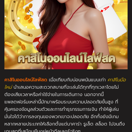
คาสิโนออนไลน์ไลฟ์สด
เมื่อเทียบกับบ่อนพนันแบบเก่า
คาสิโนมือ
ใหม่
นำเสนอความสะดวกสบายที่จะเล่นได้ทุกที่ทุกเวลาโดยไม่
ต้องเสียเวลาหรือค่าใช้จ่ายในการเดินทาง นอกจากนี้
แพลตฟอร์มเหล่านี้มักมาพร้อมระบบความปลอดภัยขั้นสูง ที่
คุ้มครองข้อมูลส่วนตัวและการทำธุรกรรมการเงิน ทำให้ผู้เล่น
มั่นใจได้ว่าการลงทุนของพวกเขาจะปลอดภัย อีกทั้งยังมีเกม
หลากหลายประเภทให้เลือกตั้งแต่บาคาร่า รูเล็ต สล็อต ไปจนถึง
เกมสดที่เสมือนยืนอยู่หน้าดีลเลอร์จริงๆ