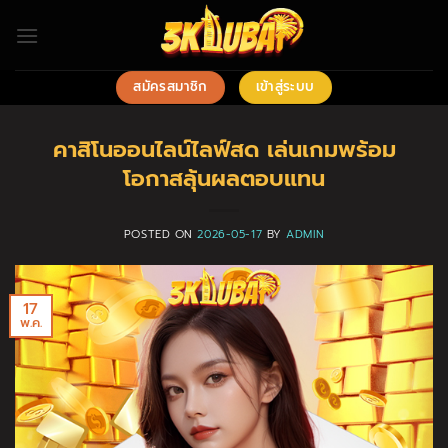
ข้าม
ไป
ยัง
เนื้อหา
สมัครสมาชิก
เข้าสู่ระบบ
คาสิโนออนไลน์ไลฟ์สด เล่นเกมพร้อม
โอกาสลุ้นผลตอบแทน
POSTED ON
2026-05-17
BY
ADMIN
17
พ.ค.