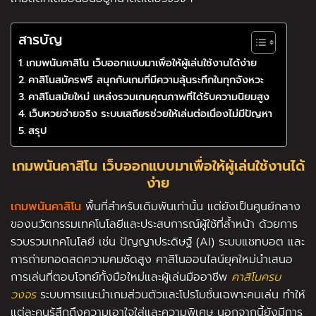
สารบัญ
เกมพนันคาสิโน เว็บออกแบบมาเพื่อให้ผู้เล่นใช้งานได้ง่าย
คาสิโนสมัครฟรี สนุกกับเกมที่มีความลุ้นระทึกในทุกจังหวะ
คาสิโนสมัยใหม่ แหล่งรวมเกมคุณภาพที่ได้รับความนิยมสูง
เว็บหวยจ่ายจริง ระบบเสถียรช่วยให้เล่นต่อเนื่องไม่มีปัญหา
สรุป
เกมพนันคาสิโน เว็บออกแบบมาเพื่อให้ผู้เล่นใช้งานได้
ง่าย
เกมพนันคาสิโน
พื้นที่สำหรับเดิมพันเท่านั้น แต่ยังเป็นศูนย์กลาง
ของนวัตกรรมเทคโนโลยีและประสบการณ์ผู้ใช้ที่ล้ำหน้า ด้วยการ
รวบรวมเทคโนโลยี เช่น ปัญญาประดิษฐ์ (AI) ระบบแชทบอต และ
การถ่ายทอดสดความคมชัดสูง คาสิโนออนไลน์ยุคใหม่นำเสนอ
การเล่นที่ตอบโจทย์ทั้งมือใหม่และผู้เล่นมืออาชีพ
คาสิโนครบ
วงจร
ระบบการแนะนำเกมส่วนตัวและโปรโมชั่นเฉพาะคนเล่น ทำให้
แต่ละคนรู้สึกถึงความเอาใจใส่และความพิเศษ นอกจากนี้ยังมีการ