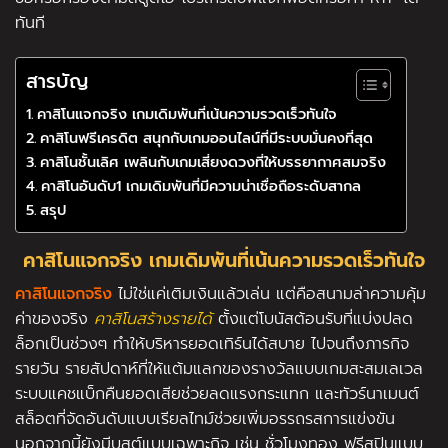
ทันที
สารบัญ
คาสิโนแจกจริง เกมเดิมพันที่เน้นความรวดเร็วทันใจ
คาสิโนฟรีเครดิต สนุกกับเกมออนไลน์ที่มีระบบมั่นคงที่สุด
คาสิโนชั้นเลิศ เพลินกับเกมเสี่ยงดวงที่ให้บรรยากาศสมจริง
คาสิโนอันดับ1 เกมเดิมพันที่มีความน่าเชื่อถือระดับสากล
สรุป
คาสิโนแจกจริง เกมเดิมพันที่เน้นความรวดเร็วทันใจ
คาสิโนแจกจริง
ไม่ใช่แค่เติมเงินแล้วเล่น แต่คือสนามล่าความคุ้ม
ค่าของจริง
คาสิโนสร้างรายได้
ตั้งแต่โบนัสต้อนรับที่แบ่งปลด
ล็อกเป็นช่วงๆ ทำให้บริหารยอดเทิร์นได้สบาย ไปจนถึงภารกิจ
รายวัน รายสัปดาห์ที่ให้แต้มแลกของรางวัลแบบเกมสะสมเลเวล
ระบบแคชแบ็กคืนยอดเสียช่วยลดแรงกระแทก และทัวร์นาเมนต์
สล็อตที่จัดอันดับแบบเรียลไทม์ช่วยเพิ่มอรรถรสการแข่งขัน
นอกจากนี้ยังมีบูสต์แบบเฉพาะกิจ เช่น ชั่วโมงทอง ฟรีสปินแบบ