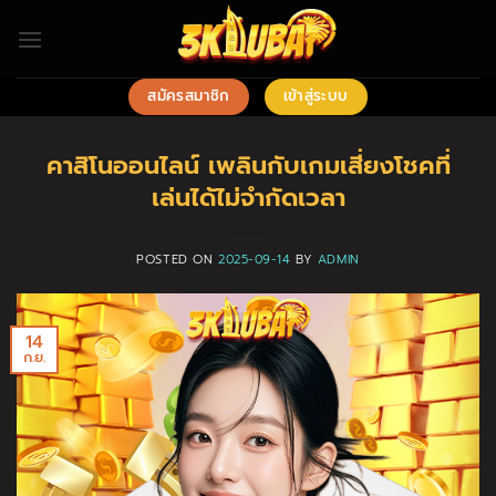
ข้าม
ไป
ยัง
เนื้อหา
สมัครสมาชิก
เข้าสู่ระบบ
คาสิโนออนไลน์ เพลินกับเกมเสี่ยงโชคที่
เล่นได้ไม่จำกัดเวลา
POSTED ON
2025-09-14
BY
ADMIN
14
ก.ย.