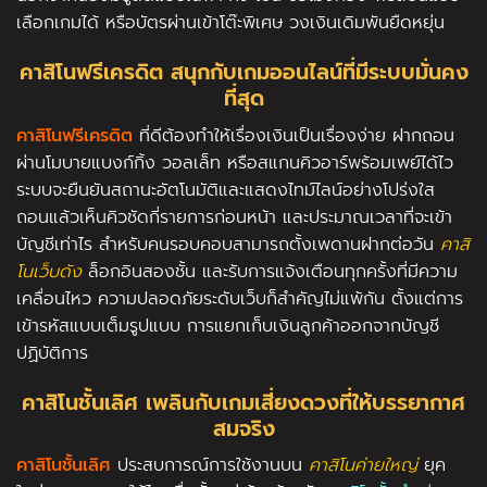
เลือกเกมได้ หรือบัตรผ่านเข้าโต๊ะพิเศษ วงเงินเดิมพันยืดหยุ่น
คาสิโนฟรีเครดิต สนุกกับเกมออนไลน์ที่มีระบบมั่นคง
ที่สุด
คาสิโนฟรีเครดิต
ที่ดีต้องทำให้เรื่องเงินเป็นเรื่องง่าย ฝากถอน
ผ่านโมบายแบงก์กิ้ง วอลเล็ท หรือสแกนคิวอาร์พร้อมเพย์ได้ไว
ระบบจะยืนยันสถานะอัตโนมัติและแสดงไทม์ไลน์อย่างโปร่งใส
ถอนแล้วเห็นคิวชัดกี่รายการก่อนหน้า และประมาณเวลาที่จะเข้า
บัญชีเท่าไร สำหรับคนรอบคอบสามารถตั้งเพดานฝากต่อวัน
คาสิ
โนเว็บดัง
ล็อกอินสองชั้น และรับการแจ้งเตือนทุกครั้งที่มีความ
เคลื่อนไหว ความปลอดภัยระดับเว็บก็สำคัญไม่แพ้กัน ตั้งแต่การ
เข้ารหัสแบบเต็มรูปแบบ การแยกเก็บเงินลูกค้าออกจากบัญชี
ปฏิบัติการ
คาสิโนชั้นเลิศ เพลินกับเกมเสี่ยงดวงที่ให้บรรยากาศ
สมจริง
คาสิโนชั้นเลิศ
ประสบการณ์การใช้งานบน
คาสิโนค่ายใหญ่
ยุค