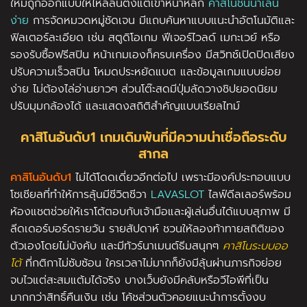
ใหม่ถูกออกแบบให้ไหลลื่นตั้งแต่เข้าหน้าหลัก
คาสิโนชั้นนำเล่น
ง่าย
การจัดหมวดหมู่ชัดเจน มีแถบค้นหาแบบแนะนำอัตโนมัติและ
ฟิลเตอร์ละเอียด เช่น สตูดิโอเกม ฟีเจอร์ไวลด์ เมกะเวย์ หรือ
รองรับซื้อฟรีสปิน หน้าเกมเองก็ครบเครื่อง มีสวิทช์เปิดปิดเสียง
ปรับความเร็วสปิน โหมดประหยัดแบต และข้อมูลเกมแบบย่อย
ง่าย ไม่ต้องไล่อ่านยาวๆ ส่วนโต๊ะสดมีปุ่มลัดวางชิปยอดนิยม
ปรับมุมกล้องได้ และแสดงสถิติสำคัญแบบเรียลไทม์
คาสิโนอันดับ1 เกมเดิมพันที่มีความน่าเชื่อถือระดับ
สากล
คาสิโนอันดับ1
ไม่ได้โดดเดี่ยวอีกต่อไป เพราะมีองค์ประกอบแบบ
โซเชียลที่ทำให้การลุ้นมีชีวิตชีวา
LAVASLOT
ไลฟ์ดีลเลอร์พร้อม
ห้องแชตช่วยให้เราโต้ตอบกับเจ้ามือและผู้เล่นอื่นได้แบบสุภาพ มี
ลีดเดอร์บอร์ดรายวัน รายสัปดาห์ ชวนให้ลองท้าทายสถิติของ
ตัวเองโดยไม่บังคับ และมีทัวร์นาเมนต์ธีมสนุกๆ
คาสิโนระบบออ
โต้
ที่กติกาไม่ซับซ้อน ใครเวลาไม่มากก็ยังมีลุ้นผ่านภารกิจย่อย
จบไวแต่สะสมแต้มได้จริง บางเว็บยังมีคลับหรือวีไอพีที่เป็น
มากกว่าสิทธิ์คืนเงิน เช่น โค้ชส่วนตัวคอยแนะนำการตั้งงบ