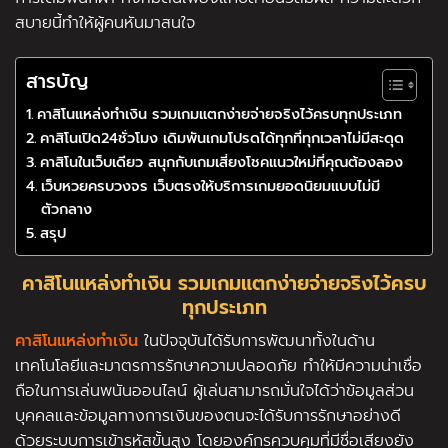
สบายนี้ทำให้ผู้คนหันมาสนใจ
สารบัญ
คาสิโนแหล่งทำเงิน รวมเกมแตกง่ายจ่ายจริงไว้ครบทุกประเภท
คาสิโนเปิด24ชั่วโมง เดิมพันเกมโปรดได้ทุกที่ทุกเวลาไม่มีสะดุด
คาสิโนในเว็บเดียว สนุกกับเกมเสี่ยงโชคแนวใหม่ที่คุณต้องลอง
เว็บหวยครบวงจร เว็บตรงให้บริการเกมยอดนิยมแบบไม่มี
ตัวกลาง
สรุป
คาสิโนแหล่งทำเงิน รวมเกมแตกง่ายจ่ายจริงไว้ครบ
ทุกประเภท
คาสิโนแหล่งทำเงิน
ในปัจจุบันได้รับการพัฒนาทั้งในด้าน
เทคโนโลยีและมาตรการรักษาความปลอดภัย ทำให้มีความน่าเชื่อ
ถือในการเล่นพนันออนไลน์ ผู้เล่นสามารถมั่นใจได้ว่าข้อมูลส่วน
บุคคลและข้อมูลทางการเงินของตนจะได้รับการรักษาอย่างดี
ด้วยระบบการเข้ารหัสขั้นสูง โดยองค์กรควบคุมที่มีชื่อเสียงยัง