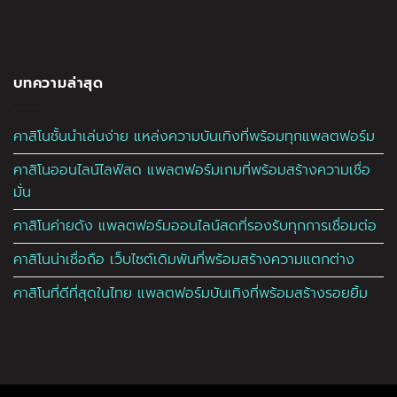
บทความล่าสุด
คาสิโนชั้นนำเล่นง่าย แหล่งความบันเทิงที่พร้อมทุกแพลตฟอร์ม
คาสิโนออนไลน์ไลฟ์สด แพลตฟอร์มเกมที่พร้อมสร้างความเชื่อ
มั่น
คาสิโนค่ายดัง แพลตฟอร์มออนไลน์สดที่รองรับทุกการเชื่อมต่อ
คาสิโนน่าเชื่อถือ เว็บไซต์เดิมพันที่พร้อมสร้างความแตกต่าง
คาสิโนที่ดีที่สุดในไทย แพลตฟอร์มบันเทิงที่พร้อมสร้างรอยยิ้ม