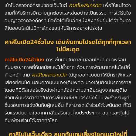
เข้าไปตรวจกิจกรรมของเว็บไซต์
คาสิโนฟรีเครดิต
เพื่อให้แน่ใจว่า
เกมที่ให้บริการมีความถูกต้องและเล่นอย่างเป็นธรรม การได้รับใบ
อนุญาตจากองค์กรที่เชื่อถือได้เป็นอีกหนึ่งสิ่งที่ยืนยันได้ว่าเว็บคา
สิโนออนไลน์ไม่มีการโกงและให้บริการอย่างโปร่งใส
คาสิโนเปิด24ชั่วโมง เดิมพันเกมโปรดได้ทุกที่ทุกเวลา
ไม่มีสะดุด
คาสิโนเปิด24ชั่วโมง
การเล่นเกมในคาสิโนออนไลน์ยังมาพร้อม
กับบรรยากาศที่ทันสมัยและไม่ซ้ำซาก ด้วยการพัฒนาเทคโนโลยีที่
ก้าวหน้า เกม
คาสิโนแจกรางวัล
ได้ถูกออกแบบมาให้มีกราฟิกและ
เสียงที่คมชัด มอบความบันเทิงเต็มพิกัด บางเว็บยังมีบริการคาสิ
โนสดที่มีดีลเลอร์จริงส่งผ่านกล้องความละเอียดสูงจากสตูดิโอ
ช่วยเพิ่มบรรยากาศในการเล่นเกมให้สมจริงยิ่งขึ้น และสำหรับผู้ที่
ชื่นชอบการแข่งขันกับผู้เล่นอื่น ก็สามารถเข้าร่วมโต๊ะพนันสด ที่ได้
รับแรงบันดาลใจจากคาสิโนจริงในต่างประประเทศ สนุกและลุ้นไป
กับเพื่อนร่วมโต๊ะจากทั่วโลก
คาสิโนในเว็บเดียว สนุกกับเกมเสี่ยงโชคแนวใหม่ที่