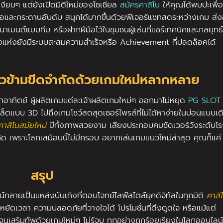
เงียบๆ แต่ยังเปิดมิติใหม่ของโซเชียล
สมัครคาสิโน
ให้คุณได้พบปะเพื่
ชื่อและกระดานอันดับ สนุกได้มากขึ้นด้วยฟีเจอร์แชทสดระหว่างเกม ส่ง
นาเมนต์แบบทีม หรือฝากฝีมือไว้ในชุมชนผู้เล่นที่แชร์เทคนิคและกลยุทธ์
แห่งยังมีระบบสะสมความสำเร็จหรือ Achievement ที่ปลดล็อคได้
้าวข้ามขีดจำกัดด้วยเกมใหม่หลากหลาย
ุกอาทิตย์ ผู้ผลิตเกมแต่ละเจ้าผลิตเกมใหม่ๆ ออกมาไม่หยุด
PG SLOT
ล็ตแบบ 3D ไปถึงเกมโชว์สดสุดเซอร์ไพรส์ที่ไม่ได้หาง่ายในบ่อนแบบเด
คาสิโนสมัยใหม่
มีทั้งภาพสวยงาม เสียงประกอบคมชัดเวอร์วังระดับโ
กจำกัด เพราะโลกเสมือนนี้ไม่มีกรอบ อยากเล่นเกมแนวใหม่ล่าสุด คุณก็แค่
สรุป
กลายเป็นแหล่งบันเทิงที่ตอบโจทย์ไลฟ์สไตล์ยุคดิจิทัลในทุกมิติ
คาสิ
ยัดเวลา ความปลอดภัยที่วางใจได้ โปรโมชั่นที่ดึงดูดใจ หรือแม้แต่
สริมทัพด้วยเกมใหม่ๆ ไม่รู้จบ ทุกอย่างถูกร้อยเรียงในโลกออนไลน์ที่