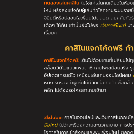
ทดลองเล่นคาสิโน
ไม่ใช่แค่เล่นคนเดียวในห้อง
ใหม่ หรือลงแข่งกับผู้เล่นทั่วโลกผ่านระบบราย
จิยินดีหรือปลอบใจเพื่อนได้ตลอด สนุกกับทัวร์
เด็ดๆ ให้กัน เท่านั้นยังไม่พอ
เว็บคาสิโนแท้
บาง
เรื่อยๆ
คาสิโนแจกโค้ดฟรี ก
คาสิโนแจกโค้ดฟรี
เต็มไปด้วยเกมที่เปลี่ยนไปท
สล็อตวิดีโอแนวแฟนตาซี เกมไพ่เสมือนจริง รูเ
อัปเดตเทรนด์ไว เหมือนเล่นเกมออนไลน์ผสม
หนัง รับรองว่าผู้เล่นไม่มีวันเบื่อกับตัวเลือ
คลิก ไม่ต้องรอใครเอาเกมเข้ามา
3kdubai
คาสิโนออนไลน์และเว็บคาสิโนออนไลน์
มือใหม่
ไม่ว่าจะเรื่องความสะดวกสบาย การประห
โอกาสในการเข้าสังคมและพบเพื่อนใหม่ ตลอดจนเ