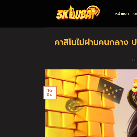
ข้าม
ไป
หน้าแรก
บ
ยัง
เนื้อหา
คาสิโนไม่ผ่านคนกลาง 
P
16
มิ.ย.