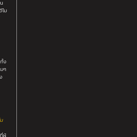
อน
อีโม
ทั้ง
ิมๆ
รง
โน
ผู้