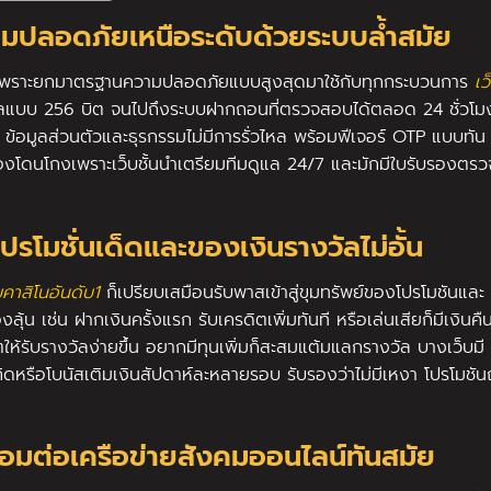
 ความปลอดภัยเหนือระดับด้วยระบบล้ำสมัย
ก เพราะยกมาตรฐานความปลอดภัยแบบสูงสุดมาใช้กับทุกกระบวนการ
เว
้อมูลแบบ 256 บิต จนไปถึงระบบฝากถอนที่ตรวจสอบได้ตลอด 24 ชั่วโม
ข้อมูลส่วนตัวและธุรกรรมไม่มีการรั่วไหล พร้อมฟีเจอร์ OTP แบบทัน
ื่องโดนโกงเพราะเว็บชั้นนำเตรียมทีมดูแล 24/7 และมักมีใบรับรองตรว
รโมชั่นเด็ดและของเงินรางวัลไม่อั้น
บคาสิโนอันดับ1
ก็เปรียบเสมือนรับพาสเข้าสู่ขุมทรัพย์ของโปรโมชันและ
ุ้น เช่น ฝากเงินครั้งแรก รับเครดิตเพิ่มทันที หรือเล่นเสียก็มีเงินคื
้รับรางวัลง่ายขึ้น อยากมีทุนเพิ่มก็สะสมแต้มแลกรางวัล บางเว็บมี
หรือโบนัสเติมเงินสัปดาห์ละหลายรอบ รับรองว่าไม่มีเหงา โปรโมชัน
่อมต่อเครือข่ายสังคมออนไลน์ทันสมัย