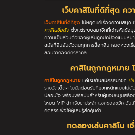
เว็บคาสิโนที่ดีที่สุด
เว็บคาสิโนที่ดีที่สุด
ไม่หยุดแค่เรื่องความสนุ
คาสิโนชื่อดัง
ตั้งแต่ระบบสมาชิกที่เข้ารหัสข
ความเป็นส่วนตัวของผู้เล่นถูกปกป้องแน่นหนา 
สมัยที่ยืนยันตัวตนทุกการล็อกอิน หมดห่วงเร
สอบจากองค์กรสากล
คาสิโนถูกกฎหมาย โป
คาสิโนถูกกฎหมาย
แค่เริ่มต้นสมัครสมาชิก
เว็
รางวัลเด็ดๆ โบนัสต้อนรับที่แจกหนักแบบไม่ต้องล
ปลอบใจ พร้อมฟรีสปินสำหรับผู้ชอบหมุนสล็อตให
โหมด VIP สำหรับขาประจำ แจกของขวัญวันเกิด
คัดสรรเพื่อให้ผู้เล่นรู้สึกคุ้มค่า
ทดลองเล่นคาสิโน เชื