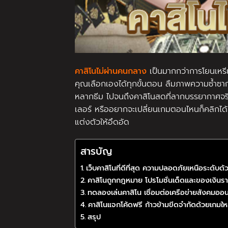
คาสิโนไม่ผ่านคนกลาง
เป็นมากกว่าการโยนเหร
คุณเลือกเองได้ทุกขั้นตอน ลืมภาพความซ้ำซาก
หลากธีม ไปจนถึงคาสิโนสดที่ลากบรรยากาศจริง
เลอร์ หรืออยากจะเปลี่ยนเกมตอนไหนก็คลิกได้ทั
แต่งตัวให้อึดอัด
สารบัญ
เว็บคาสิโนที่ดีที่สุด ความปลอดภัยเหนือระดับด
คาสิโนถูกกฎหมาย โปรโมชั่นเด็ดและของเงินราง
ทดลองเล่นคาสิโน เชื่อมต่อเครือข่ายสังคมออน
คาสิโนแจกโค้ดฟรี ก้าวข้ามขีดจำกัดด้วยเกม
สรุป