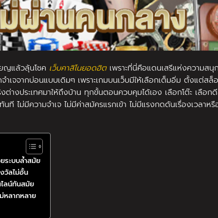
ียญแล้วลุ้นโชค
เว็บคาสิโนยอดฮิต
เพราะที่นี่คือแดนเสรีแห่งความสนุกท
จำเจจากบ่อนแบบเดิมๆ เพราะเกมบนเว็บมีให้เลือกเต็มอิ่ม ตั้งแต่สล็
ต่างประเทศมาให้ถึงบ้าน ทุกขั้นตอนควบคุมได้เอง เลือกโต๊ะ เลือกด
นที ไม่มีความจำเจ ไม่มีค่าสมัครแรกเข้า ไม่มีแรงกดดันเรื่องเวลาหรื
้วยระบบล้ำสมัย
วัลไม่อั้น
ไลน์ทันสมัย
ใหม่หลากหลาย