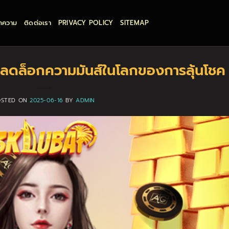
ทความ
ติดต่อเรา
PRIVACY POLICY
SITEMAP
ปลดล็อกความมันส์ในโลกของการลุ้นโชค
OSTED ON
2025-06-16
BY
ADMIN