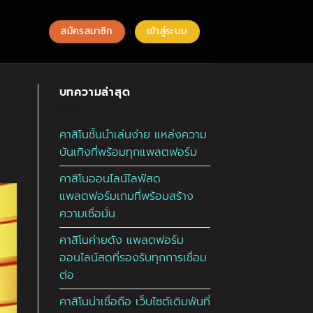
สมัครสมาชิก
เข้าสู่ระบบ
บทความล่าสุด
คาสิโนชั้นนำเล่นง่าย แหล่งความ
บันเทิงที่พร้อมทุกแพลตฟอร์ม
คาสิโนออนไลน์ไลฟ์สด
แพลตฟอร์มเกมที่พร้อมสร้าง
ความเชื่อมั่น
คาสิโนค่ายดัง แพลตฟอร์ม
ออนไลน์สดที่รองรับทุกการเชื่อม
ต่อ
คาสิโนน่าเชื่อถือ เว็บไซต์เดิมพันที่