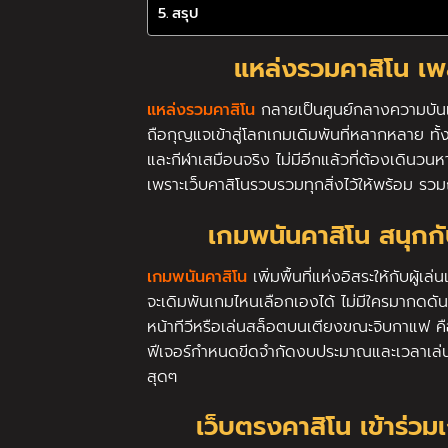
สรุป
แหล่งรวมคาสิโน เพล
แหล่งรวมคาสิโน
กลายเป็นศูนย์กลางความบันเทิ
ถือกุญแจเข้าสู่โลกเกมเดิมพันที่หลากหลาย ทั
และกีฬาเสมือนจริง ไม่มีอีกแล้วที่ต้องเดินวน
เพราะเว็บคาสิโนรวบรวมทุกสิ่งไว้ให้พร้อม 
เกมพนันคาสิโน สนุกก
เกมพนันคาสิโน
เพิ่มพื้นที่แห่งอิสระให้กับผู้
จะเดิมพันเกมไหนเลือกเองได้ ไม่มีใครมากดดั
หน้าทีวีหรือเล่นสล็อตบนเตียงขณะจิบกาแฟ คือ
ฟีเจอร์กำหนดขีดจำกัดงบประมาณและเวลาเล่น สร
สุดๆ
เว็บตรงคาสิโน เข้าร่วม