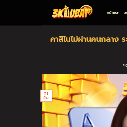
ข้าม
ไป
หน้าแรก
บ
ยัง
เนื้อหา
คาสิโนไม่ผ่านคนกลาง
P
21
มิ.ย.