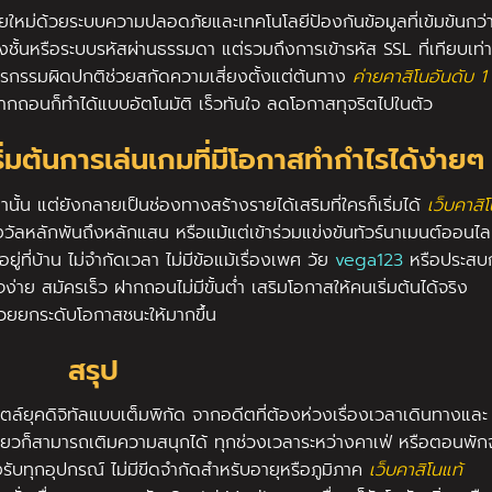
สมัยใหม่ด้วยระบบความปลอดภัยและเทคโนโลยีป้องกันข้อมูลที่เข้มข้นกว่
งชั้นหรือระบบรหัสผ่านธรรมดา แต่รวมถึงการเข้ารหัส SSL ที่เทียบเท่า
ุรกรรมผิดปกติช่วยสกัดความเสี่ยงตั้งแต่ต้นทาง
ค่ายคาสิโนอันดับ 1
กถอนก็ทำได้แบบอัตโนมัติ เร็วทันใจ ลดโอกาสทุจริตไปในตัว
ิ่มต้นการเล่นเกมที่มีโอกาสทำกำไรได้ง่ายๆ
่านั้น แต่ยังกลายเป็นช่องทางสร้างรายได้เสริมที่ใครก็เริ่มได้
เว็บคาสิ
างวัลหลักพันถึงหลักแสน หรือแม้แต่เข้าร่วมแข่งขันทัวร์นาเมนต์ออนไลน์
ู่ที่บ้าน ไม่จำกัดเวลา ไม่มีข้อแม้เรื่องเพศ วัย
vega123
หรือประสบ
่าย สมัครเร็ว ฝากถอนไม่มีขั้นต่ำ เสริมโอกาสให้คนเริ่มต้นได้จริง
งช่วยยกระดับโอกาสชนะให้มากขึ้น
สรุป
ตล์ยุคดิจิทัลแบบเต็มพิกัด จากอดีตที่ต้องห่วงเรื่องเวลาเดินทางและ
เดียวก็สามารถเติมความสนุกได้ ทุกช่วงเวลาระหว่างคาเฟ่ หรือตอนพั
บทุกอุปกรณ์ ไม่มีขีดจำกัดสำหรับอายุหรือภูมิภาค
เว็บคาสิโนแท้