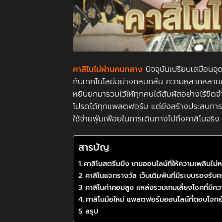
คาสิโนไม่ผ่านคนกลาง
ปัจจุบันเปรียบเสมือนจุ
กับเทคโนโลยีอย่างกลมกลืน ความหลากหลายของ
หยิบยกมารวมไว้ให้ทุกคนได้สัมผัสอย่างไร้ขีด
โปรดได้ทุกแพลตฟอร์ม แต่ยังสร้างประสบการณ์
ใช้จ่ายฟุ่มเฟือยในการเดินทางไปถึงคาสิโนจริง
สารบัญ
คาสิโนสตรีมมิ่ง เกมออนไลน์ที่ให้ความเพลินไม่
คาสิโนแจกรางวัล เว็บเดิมพันที่มีระบบรองรับ
คาสิโนค่าคอมสูง แหล่งรวมเกมเสี่ยงโชคที่มีคว
คาสิโนมือใหม่ แพลตฟอร์มออนไลน์ที่ตอบโจทย์ผ
สรุป