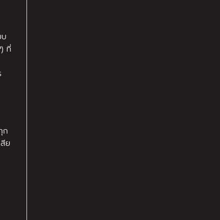
บบ
 ที่
ร
ทุก
สีย