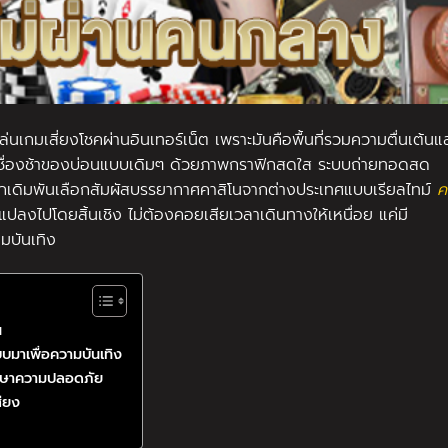
ล่นเกมเสี่ยงโชคผ่านอินเทอร์เน็ต เพราะมันคือพื้นที่รวมความตื่นเต้นแ
เชื่องช้าของบ่อนแบบเดิมๆ ด้วยภาพกราฟิกสดใส ระบบถ่ายทอดสด
ักเดิมพันเลือกสัมผัสบรรยากาศคาสิโนจากต่างประเทศแบบเรียลไทม์
ค
แปลงไปโดยสิ้นเชิง ไม่ต้องคอยเสียเวลาเดินทางให้เหนื่อย แค่มี
ามบันเทิง
น
บบมาเพื่อความบันเทิง
รักษาความปลอดภัย
สียง