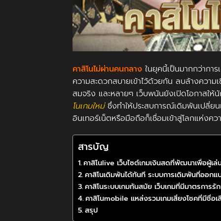
คาสิโนไม่ผ่านคนกลาง
ในยุคนี้เป็นมากกว่าการเ
ความสะดวกสบายเข้าไว้ด้วยกัน ลบล้างความ
สมจริง และหลายๆ เว็บพนันยังเปิดโอกาสให้น
โนเกมใหม่
ซึ่งทำให้ประสบการณ์เดิมพันเปลี่ยน
อินเทอร์เน็ตหรือมือถือก็เชื่อมเข้าสู่โลกแห่งคว
สารบัญ
คาสิโนlive เว็บไซต์เกมเงินสดที่พัฒนาเพื่อผู้เล่
คาสิโนเดิมพันได้ทันที ระบบการเดิมพันที่ออกแ
คาสิโนระบบเกมทันสมัย เว็บเกมที่มีมาตรการ
คาสิโนmobile แหล่งรวมเกมเสี่ยงโชคที่มีชื่อเ
สรุป