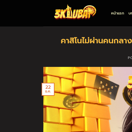
ข้าม
ไป
หน้าแรก
บ
ยัง
เนื้อหา
คาสิโนไม่ผ่านคนกลา
P
22
ธ.ค.