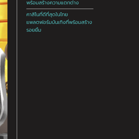
พร้อมสร้างความแตกต่าง
คาสิโนที่ดีที่สุดในไทย
แพลตฟอร์มบันเทิงที่พร้อมสร้าง
รอยยิ้ม