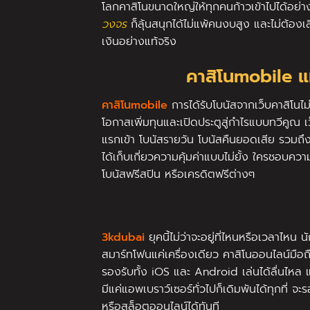
โลกคาสิโนขนาดใหญ่ให้ทุกคนก้าวเข้าไปได้อย่าง
วงจร
ก็ลุ้นสนุกได้ไม่แพ้คนงบสูง และไม่ต้อ
เงินอย่างแท้จริง
คาสิโนmobile แห
คาสิโนmobile
การได้รับโบนัสจากเว็บคาสิโนไ
โอกาสเพิ่มทุนและเปิดประตูสู่กำไรแบบทวีคูณ เ
แรกเข้า โบนัสรายวัน โบนัสคืนยอดเสีย รวมถ
ได้เก็บเกี่ยวความคุ้มค่าแบบไม่ยั้ง ใครชอบควา
โบนัสฟรีสปิน หรือเครดิตฟรีต่างๆ
3kdubai
ยุคนี้ไม่ว่าจะอยู่ที่ไหนหรือเวลาไห
สมาร์ทโฟนแค่เครื่องเดียว คาสิโนออนไลน์มือถื
รองรับทั้ง iOS และ Android เล่นได้ลื่นไหล 
มีแค่แอพเบราว์เซอร์ทั่วไปก็เดิมพันได้ทุกที่ จะ
หรือสล็อตออนไลน์ได้ทันที