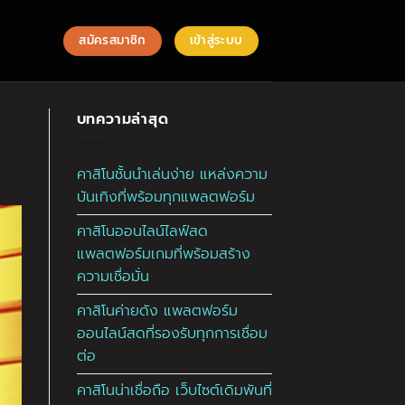
สมัครสมาชิก
เข้าสู่ระบบ
บทความล่าสุด
คาสิโนชั้นนำเล่นง่าย แหล่งความ
บันเทิงที่พร้อมทุกแพลตฟอร์ม
คาสิโนออนไลน์ไลฟ์สด
แพลตฟอร์มเกมที่พร้อมสร้าง
ความเชื่อมั่น
คาสิโนค่ายดัง แพลตฟอร์ม
ออนไลน์สดที่รองรับทุกการเชื่อม
ต่อ
คาสิโนน่าเชื่อถือ เว็บไซต์เดิมพันที่