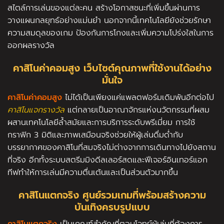
สไตล์การเล่นของแต่ละคน สร้างโอกาสชนะที่เพิ่มขึ้นผ่านการ
วางแผนกลยุทธ์อย่างแม่นยำ นอกจากนี้เทคโนโลยียังช่วยรักษา
ความสมดุลของเกม ป้องกันการโกงและเพิ่มความโปร่งใสในการ
ออกผลรางวัล
คาสิโนค่าคอมสูง เว็บไซต์คุณภาพที่ใช้งานได้อย่าง
มั่นใจ
คาสิโนค่าคอมสูง
ไม่ได้เป็นเพียงแค่แพลตฟอร์มเดิมพันอีกต่อไป
คาสิโนแจกรางวัล
แต่กลายเป็นอาณาจักรแห่งนวัตกรรมที่ผสม
ผสานเทคโนโลยีล้ำสมัยและการบริการระดับพรีเมี่ยม การใช้
กราฟิก 3 มิติและภาพเสมือนจริงช่วยให้ผู้เล่นดื่มด่ำกับ
บรรยากาศของคาสิโนที่สมจริงไม่ต่างจากการเดินทางไปยังสถาน
ที่จริง อีกทั้งระบบสตรีมมิงดีลเลอร์สดและฟีเจอร์อินเทอร์แอก
ทีฟทำให้การเล่นมีความตื่นเต้นและเป็นส่วนตัวมากขึ้น
คาสิโนแตกจริง ศูนย์รวมเกมที่พร้อมสร้างความ
บันเทิงครบรูปแบบ