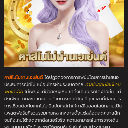
คาสิโนไม่ผ่านเอเย่นต์
ได้ปฏิวัติวงการการพนันโดยการนำเสนอ
ประสบการณ์ที่ไม่เหมือนใครผ่านระบบดิจิทัล
คาสิโนออนไลน์เดิม
พันได้ง่าย
ไม่เพียงแต่ช่วยให้ผู้เล่นเข้าถึงเกมโปรดได้ง่ายขึ้น แต่
ยังเพิ่มความสะดวกสบายด้วยการเล่นได้ทุกที่ทุกเวลาที่ต้องการ
การเชื่อมต่อกับเทคโนโลยีสมัยใหม่ทำให้คาสิโนออนไลน์กลายเป็น
แพลตฟอร์มที่รวบรวมเกมหลากหลายตั้งแต่สล็อตสุดคลาสสิก
จนถึงเกมโต๊ะสดจากดีลเลอร์จริง ความสามารถในการวางเดิม
พันแบบเรียลไทม์และการโต้ตอบกับผู้เล่นอื่นๆ สร้างสังคม