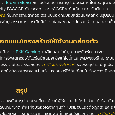
ี่ดี
โบนัสคาสิโนสด
สถานประกอบการในรูปแบบดิจิทัลที่ได้ใบอนุญาต
ority PAGCOR Curacao และ eCOGRA ถือเป็นการการันตีความ
งจร
ที่มีมาตรฐานสากลจะใช้ระบบป้องกันข้อมูลส่วนบุคคลทั้งในรูปแบบ
รทำธุรกรรมทางการเงินจึงโปร่งใสและปลอดภัยหายห่วง นอกจากนั้น
อกแบบโครงสร้างให้ใช้งานคล่องตัว
ม่มีสะดุด
BKK Gaming
คาสิโนออนไลน์คุณภาพมักพัฒนาระบบ
มีการอัพเดทซอฟต์แวร์สม่ำเสมอเพื่อแก้ไขบั๊กและเพิ่มฟีเจอร์ใหม่ ระบบ
จริงโดยไม่อืดหรือหน่วง
คาสิโนเข้าถึงได้ทันที
รองรับอุปกรณ์ทุกประ
 อีกทั้งยังสามารถเล่นผ่านเว็บบราวเซอร์ได้ทันทีโดยไม่ต้องดาวน์โหล
สรุป
เล่นพนันในรูปแบบใหม่ที่ตอบโจทย์ผู้ใช้งานสมัยใหม่อย่างแท้จริง ด้ว
บนานาชาติ กำไรที่จับต้องได้จากทุนต่ำ โปรโมชั่นแรงดึงดูดใจ และร
สดงฝีมือและทักษะในบรรยากาศเดิมพันที่ทันสมัยไร้แรงกดดัน
คาสิโนมือใ