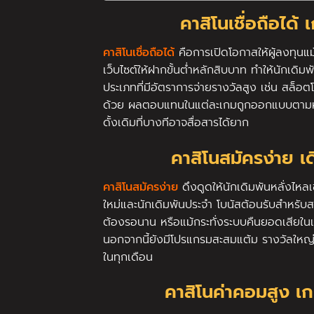
คาสิโนเชื่อถือได้
คาสิโนเชื่อถือได้
คือการเปิดโอกาสให้ผู้ลงทุนแม
เว็บไซต์ให้ฝากขั้นต่ำหลักสิบบาท ทำให้นักเดิ
ประเภทที่มีอัตราการจ่ายรางวัลสูง เช่น สล็อตโ
ด้วย ผลตอบแทนในแต่ละเกมถูกออกแบบตามหลั
ดั้งเดิมที่บางทีอาจสื่อสารได้ยาก
คาสิโนสมัครง่าย เด
คาสิโนสมัครง่าย
ดึงดูดให้นักเดิมพันหลั่งไหลเข
ใหม่และนักเดิมพันประจำ โบนัสต้อนรับสำหรับสมา
ต้องรอนาน หรือแม้กระทั่งระบบคืนยอดเสียในแต
นอกจากนี้ยังมีโปรแกรมสะสมแต้ม รางวัลใหญ่
ในทุกเดือน
คาสิโนค่าคอมสูง เ