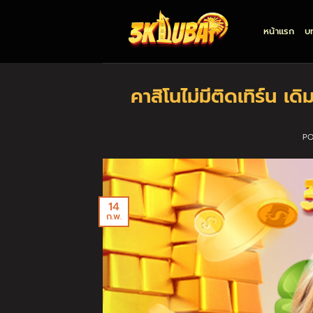
ข้าม
ไป
หน้าแรก
บ
ยัง
เนื้อหา
คาสิโนไม่มีติดเทิร์น 
P
14
ก.พ.