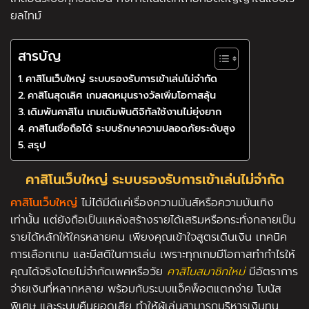
ยลไทม์
สารบัญ
คาสิโนเว็บใหญ่ ระบบรองรับการเข้าเล่นไม่จำกัด
คาสิโนสุดเลิศ เกมสดหมุนรางวัลเพิ่มโอกาสลุ้น
เดิมพันคาสิโน เกมเดิมพันดิจิทัลใช้งานไม่ยุ่งยาก
คาสิโนเชื่อถือได้ ระบบรักษาความปลอดภัยระดับสูง
สรุป
คาสิโนเว็บใหญ่ ระบบรองรับการเข้าเล่นไม่จำกัด
คาสิโนเว็บใหญ่
ไม่ได้มีดีแค่เรื่องความมันส์หรือความบันเทิง
เท่านั้น แต่ยังถือเป็นแหล่งสร้างรายได้เสริมหรือกระทั่งกลายเป็น
รายได้หลักให้ใครหลายคน เพียงคุณเข้าใจสูตรเดินเงิน เทคนิค
การเลือกเกม และมีสติในการเล่น เพราะทุกเกมมีโอกาสทำกำไรให้
คุณได้จริงโดยไม่จำกัดเพศหรือวัย
คาสิโนสมาชิกใหม่
มีอัตราการ
จ่ายเงินที่หลากหลาย พร้อมกับระบบแจ็คพ็อตแตกง่าย โบนัส
พิเศษ และระบบคืนยอดเสีย ทำให้ผู้เล่นสามารถบริหารเงินทุน