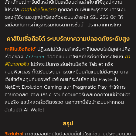
สัญลักษณ์การันตีเหล่านี้เป็นเหมือนด่านสำคัญที่พิสูจน์ความ
โปร่งใส
คาสิโนในเว็บเดียว
ทุกยอดเดิมพันและธุรกรรมการเงิน
ของผู้ใช้งานจะถูกปกป้องด้วยระบบเข้ารหัส SSL 256 บิต ให้
เสมือนกับการทำธุรกรรมกับธนาคารชั้นนำ ปราศจากการโกง
คาสิโนเชื่อถือได้ ระบบรักษาความปลอดภัยระดับสูง
คาสิโนเชื่อถือได้
ปฏิเสธไม่ได้เลยสำหรับคาสิโนออนไลน์ยุคใหม่คือ
เรื่องของ
777beer
ที่ออกแบบมาให้เสถียรยิ่งกว่าครั้งไหนๆ
คา
สิโนแจกจริง
ไม่ว่าจะเป็นการเล่นผ่านมือถือ Tablet หรือ
คอมพิวเตอร์ ก็ได้รับประสบการณ์เหมือนกันแบบไม่มีสะดุด บาง
เว็บไซต์ลงทุนกับซอฟต์แวร์เกมแท้ระดับโลกเช่น Playtech
NetEnt Evolution Gaming และ Pragmatic Play ทำให้การ
ถ่ายทอดสด ภาพ เสียง รวมทั้งอินเตอร์เฟสเกิดความมีชีวิตชีวา
สมจริง และโหลดเร็วติดจรวด นอกจากนี้ยังนำระบบฝากถอน
อัตโนมัติ AI Wallet
สรุป
3kdubai
คาสิโนออนไลน์ในปัจจุบันนั้นไม่ใช่แค่สนามประลองดวง