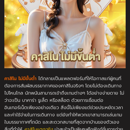
คาสิโน ไม่มีขั้นต่ำ
ได้กลายเป็นแพลตฟอร์มที่ให้โอกาสแก่ผู้คนที่
ต้องการสัมผัสบรรยากาศของคาสิโนจริงๆ โดยไม่ต้องเดินทาง
ไปไหนไกล นักพนันสามารถเข้าถึงเกมต่างๆ ได้อย่างง่ายดาย ไม่
ว่าจะเป็น บาคาร่า รูเล็ต หรือสล็อต ด้วยการเชื่อมต่อ
อินเทอร์เน็ตเพียงอย่างเดียว สิ่งนี้ไม่เพียงแต่ช่วยประหยัดเวลา
และค่าใช้จ่ายในการเดินทาง แต่ยังทำให้พวกเขาสามารถเล่นเกม
ในบรรยากาศที่ถนัด และสะดวกสบายที่สุดจากบ้านของตัวเอง
สิ่งที่ทำให้
คาสิโนแตกจริง
น่าสนใจเป็นพิเศษคือฟังก์ชั่นการถ่าย