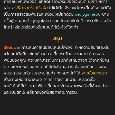
การเล่น ผ่านฟีเจอร์แชทสดหรือฟอรัมของเว็บไซต์ ซึ่งทำให้การ
เล่น
คาสิโนออนไลน์ทำเงิน
ไม่ได้เป็นเพียงแค่การเสี่ยงโชค แต่ยัง
เป็นการสร้างสัมพันธ์และเพื่อนใหม่อีกด้วย
sexygame66
บาง
ครั้งผู้เล่นจากทั่วทุกมุมโลกมาร่วมกันแข่งขันในกิจกรรมชิงรางวัล
ใหญ่ หรือเข้าร่วมทัวร์นาเมนต์ที่เว็บไซต์จัดทำ
สรุป
3kdubai
การเล่นคาสิโนออนไลน์ไม่เพียงแค่ให้ความสนุกและตื่น
เต้น แต่ยังมีประโยชน์มากมายที่ยกระดับประสบการณ์การเล่น
พนันของคุณ ความสามารถในการเข้าถึงเกมต่างๆ ได้จากที่บ้าน
ความหลากหลายของเกมที่มีให้เลือกอย่างจุใจ และกิจกรรมส่ง
เสริมการเล่นที่เสริมความคุ้มค่า ทั้งหมดนี้ทำให้
คาสิโนแจกจริง
เป็นทางเลือกที่น่าสนใจ จากการใช้งานที่ง่ายและรวดเร็ว
เทคโนโลยีที่นำเสนอบริการที่ปลอดภัย แพลตฟอร์มที่ใช้งานง่าย
และโบนัสที่มีให้เลือกเพื่อเพิ่มโอกาสในการชนะ