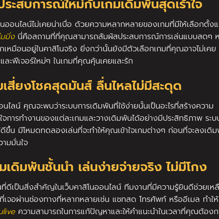
ประสบการณ์ใหม่กับเกมเดิมพันสุดเร้าใจ
นออนไลน์ไม่เคยน่าเบื่อ ด้วยความหลากหลายของเกมที่มีให้เลือกตั้งแ
มมิ่ง
นี่คือสถานที่ที่คุณสามารถสัมผัสประสบการณ์การเล่นแบบสดๆ ห
กเหมือนอยู่ในคาสิโนจริง ยิ่งกว่านั้นยังมีตัวเลือกเกมที่คุณอาจไม่เคย
ละฟีเจอร์ใหม่ๆ ในเกมที่คุณคุ้นเคยและรัก
สี่ยงโชคสุดมันส์ ลื่นไหลไม่มีสะดุด
อนไลน์ คุณจะพบว่าระบบการเดิมพันที่ใช้ง่ายนั้นเป็นอะไรที่สร้างความ
าใจการทำงานของแต่ละเกมและวางเดิมพันได้อย่างมีประสิทธิภาพ ระบ
จได้ดีขึ้น มีโหมดทดลองเล่นที่จะทำให้คุณเข้าใจเกมต่างๆ ก่อนที่จะลงเดิม
ามมั่นใจ
ิมพันชั้นนำ เล่นง่ายจ่ายจริง ไม่มีโกง
่ดีเป็นสิ่งสำคัญในเว็บคาสิโนออนไลน์ ทีมงานที่มีความรู้ยินดีช่วยเหล
ี่เจอผ่านช่องทางที่หลากหลายเช่น แชทสด โทรศัพท์ หรืออีเมล ทำให้
นlive
ความสามารถในการแก้ปัญหาและให้คำแนะนำในเวลาที่คุณต้องก