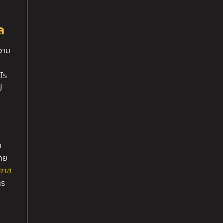
ล
วาม
ไร
่
ม
มาย
าสิ
าร