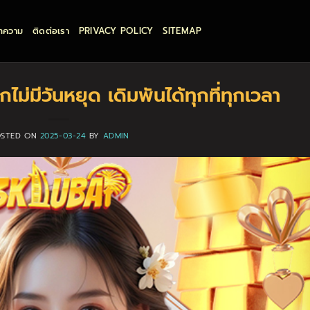
ทความ
ติดต่อเรา
PRIVACY POLICY
SITEMAP
นุกไม่มีวันหยุด เดิมพันได้ทุกที่ทุกเวลา
OSTED ON
2025-03-24
BY
ADMIN