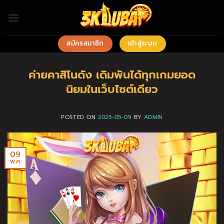
ข้าม
ไป
ยัง
เนื้อหา
สมัครสมาชิก
เข้าสู่ระบบ
ค่ายคาสิโนดัง เดิมพันได้ทุกเกมยอด
นิยมในเว็บไซต์เดียว
POSTED ON
2025-05-09
BY
ADMIN
09
พ.ค.