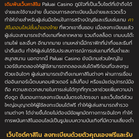
เดิมพันเว็บคาสิโน
Paluai Casino ภูมิใจที่เป็นเว็บไซต์ที่เข้าถึงได้
ง่ายและใช้งานง่าย ขั้นตอนการลงทะเบียนนั้นง่ายและรวดเร็ว
ทำให้ง่ายสำหรับผู้เล่นมือใหม่ในการสร้างบัญชีและเริ่มเล่นเกม
คา
สิโนออนไลน์ชั้นนำของไทย
ที่พวกเขาชื่นชอบ เมื่อลงทะเบียนแล้ว
ผู้เล่นจะสามารถเข้าถึงเกมที่หลากหลาย รวมถึงสล็อต เกมบนโต๊ะ
เกมไพ่ และอื่นๆ อีกมากมาย เกมเหล่านี้มีกราฟิกที่น่าทึ่งและธีมที่
น่าตื่นเต้น ทำให้ผู้เล่นได้รับประสบการณ์การเล่นเกมที่ดื่มด่ำและ
สนุกสนาน นอกจากนี้ Paluai Casino ยังมีเกมส่วนใหญ่ใน
เวอร์ชันทดลองให้ผู้ใช้สามารถทดลองเล่นได้ฟรีก่อนที่จะลงทุน
ด้วยเงินใดๆ ผู้เล่นสามารถเข้าถึงเกมคาสิโนต่างๆ ผ่านการเชื่อม
ต่ออินเทอร์เน็ตบนคอมพิวเตอร์ แล็ปท็อป หรือแม้แต่อุปกรณ์มือ
ถือ ความสะดวกสบายในการเล่นได้ทุกที่ทุกเวลาช่วยเพิ่มความน่า
ดึงดูด ขั้นตอนการลงทะเบียนนั้นตรงไปตรงมา และเว็บไซต์ส่วน
ใหญ่อนุญาตให้ผู้ใช้ลงทะเบียนได้ฟรี ทำให้ผู้เล่นสามารถสำรวจ
เกมต่างๆ ได้ง่ายขึ้นโดยไม่ต้องมีข้อผูกมัดทางการเงินใดๆ ทำให้
การพนันคาสิโนออนไลน์เป็นรูปแบบความบันเทิงที่มีความเสี่ยงต่ำ
เว็บไซต์คาสิโน ลงทะเบียนด้วยตัวคุณเองฟรีและรับ