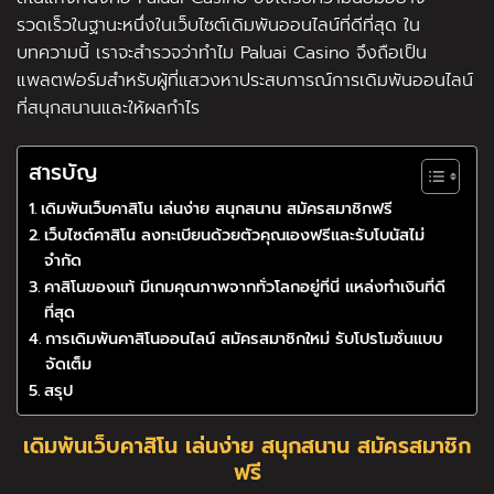
รวดเร็วในฐานะหนึ่งในเว็บไซต์เดิมพันออนไลน์ที่ดีที่สุด ใน
บทความนี้ เราจะสำรวจว่าทำไม Paluai Casino จึงถือเป็น
แพลตฟอร์มสำหรับผู้ที่แสวงหาประสบการณ์การเดิมพันออนไลน์
ที่สนุกสนานและให้ผลกำไร
สารบัญ
เดิมพันเว็บคาสิโน เล่นง่าย สนุกสนาน สมัครสมาชิกฟรี
เว็บไซต์คาสิโน ลงทะเบียนด้วยตัวคุณเองฟรีและรับโบนัสไม่
จำกัด
คาสิโนของแท้ มีเกมคุณภาพจากทั่วโลกอยู่ที่นี่ แหล่งทำเงินที่ดี
ที่สุด
การเดิมพันคาสิโนออนไลน์ สมัครสมาชิกใหม่ รับโปรโมชั่นแบบ
จัดเต็ม
สรุป
เดิมพันเว็บคาสิโน เล่นง่าย สนุกสนาน สมัครสมาชิก
ฟรี