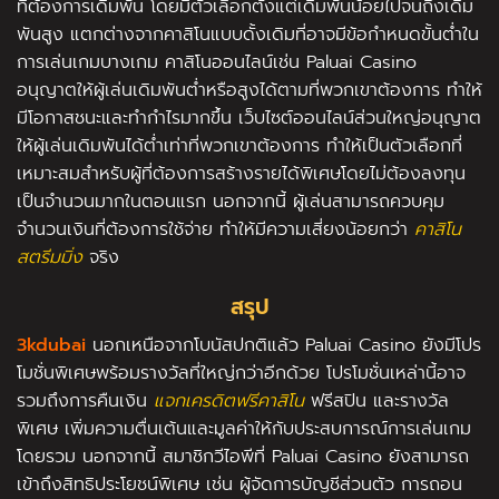
ที่ต้องการเดิมพัน โดยมีตัวเลือกตั้งแต่เดิมพันน้อยไปจนถึงเดิม
พันสูง แตกต่างจากคาสิโนแบบดั้งเดิมที่อาจมีข้อกำหนดขั้นต่ำใน
การเล่นเกมบางเกม คาสิโนออนไลน์เช่น Paluai Casino
อนุญาตให้ผู้เล่นเดิมพันต่ำหรือสูงได้ตามที่พวกเขาต้องการ ทำให้
มีโอกาสชนะและทำกำไรมากขึ้น เว็บไซต์ออนไลน์ส่วนใหญ่อนุญาต
ให้ผู้เล่นเดิมพันได้ต่ำเท่าที่พวกเขาต้องการ ทำให้เป็นตัวเลือกที่
เหมาะสมสำหรับผู้ที่ต้องการสร้างรายได้พิเศษโดยไม่ต้องลงทุน
เป็นจำนวนมากในตอนแรก นอกจากนี้ ผู้เล่นสามารถควบคุม
จำนวนเงินที่ต้องการใช้จ่าย ทำให้มีความเสี่ยงน้อยกว่า
คาสิโน
สตรีมมิ่ง
จริง
สรุป
3kdubai
นอกเหนือจากโบนัสปกติแล้ว Paluai Casino ยังมีโปร
โมชั่นพิเศษพร้อมรางวัลที่ใหญ่กว่าอีกด้วย โปรโมชั่นเหล่านี้อาจ
รวมถึงการคืนเงิน
แจกเครดิตฟรีคาสิโน
ฟรีสปิน และรางวัล
พิเศษ เพิ่มความตื่นเต้นและมูลค่าให้กับประสบการณ์การเล่นเกม
โดยรวม นอกจากนี้ สมาชิกวีไอพีที่ Paluai Casino ยังสามารถ
เข้าถึงสิทธิประโยชน์พิเศษ เช่น ผู้จัดการบัญชีส่วนตัว การถอน