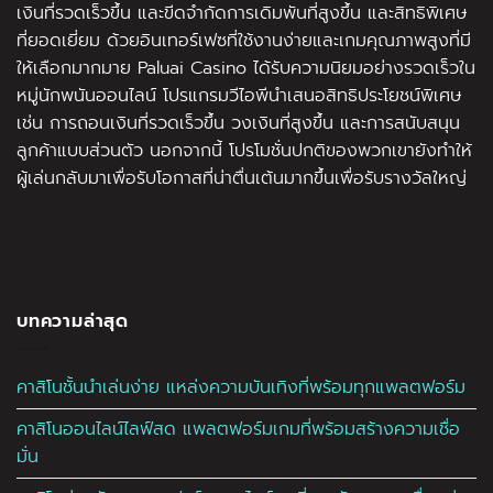
เงินที่รวดเร็วขึ้น และขีดจำกัดการเดิมพันที่สูงขึ้น และสิทธิพิเศษ
ที่ยอดเยี่ยม ด้วยอินเทอร์เฟซที่ใช้งานง่ายและเกมคุณภาพสูงที่มี
ให้เลือกมากมาย Paluai Casino ได้รับความนิยมอย่างรวดเร็วใน
หมู่นักพนันออนไลน์ โปรแกรมวีไอพีนำเสนอสิทธิประโยชน์พิเศษ
เช่น การถอนเงินที่รวดเร็วขึ้น วงเงินที่สูงขึ้น และการสนับสนุน
ลูกค้าแบบส่วนตัว นอกจากนี้ โปรโมชั่นปกติของพวกเขายังทำให้
ผู้เล่นกลับมาเพื่อรับโอกาสที่น่าตื่นเต้นมากขึ้นเพื่อรับรางวัลใหญ่
บทความล่าสุด
คาสิโนชั้นนำเล่นง่าย แหล่งความบันเทิงที่พร้อมทุกแพลตฟอร์ม
คาสิโนออนไลน์ไลฟ์สด แพลตฟอร์มเกมที่พร้อมสร้างความเชื่อ
มั่น