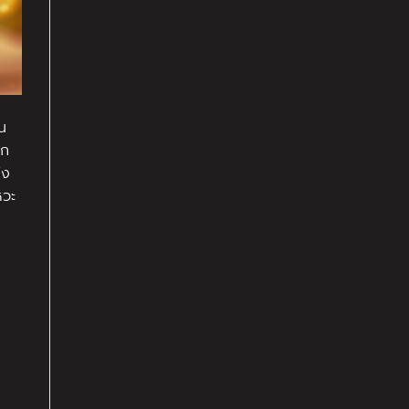
น
าก
ึง
หวะ