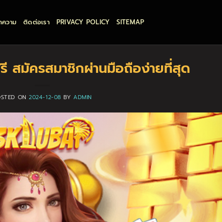
ทความ
ติดต่อเรา
PRIVACY POLICY
SITEMAP
ี สมัครสมาชิกผ่านมือถือง่ายที่สุด
OSTED ON
2024-12-08
BY
ADMIN