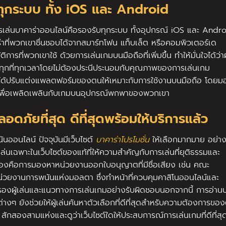
ทุกระบบ ทั้ง iOS และ Android
เล่นบาคาร่าออนไลน์คือรองรับทุกระบบ ทั้งอุปกรณ์ iOS และ Andr
ร่าที่พวกเขาชื่นชอบได้จากสมาร์ทโฟน แท็บเล็ต หรือคอมพิวเตอร์เด
การที่พวกเขาใช้ ด้วยการเล่นเกมบนมือถือที่เพิ่มขึ้น ทำให้มั่นใจได้ว่าผู
้ทุกที่ทุกเวลาโดยไม่ต้องประนีประนอมกับคุณภาพของการเล่นเกม
ากได้ปรับแต่งแพลตฟอร์มของตนให้เหมาะกับการใช้งานบนมือถือ โดยม
้เล่นเพื่อเพลิดเพลินกับเกมบนอุปกรณ์พกพาของพวกเขา
อดภัยที่สุด ดีที่สุดพร้อมให้บริการแล้ว
ออนไลน์ ปัจจุบันมีเว็บไซต์
บาคาร่าโปรโมชั่น
ให้เลือกมากมาย อย่าง
เล่นเฉพาะในเว็บไซต์ของแท้ที่ให้ความสำคัญกับการเล่นที่ยุติธรรมและ
้องคือการมองหาหน่วยงานออกใบอนุญาตที่มีชื่อเสียง เช่น คณะ
วยงานการพนันแห่งมอลตา ซึ่งทำหน้าที่ควบคุมคาสิโนออนไลน์และ
องผู้เล่นและแนวทางการเล่นเกมอย่างรับผิดชอบนอกจากนี้ การอ่าน
ต่างๆ ยังช่วยให้ผู้เล่นค้นหาตัวเลือกที่ดีที่สุดสำหรับความต้องการขอ
สักสองสามแห่งและดูว่าเว็บไซต์ใดให้ประสบการณ์การเล่นเกมที่ดีที่สุ