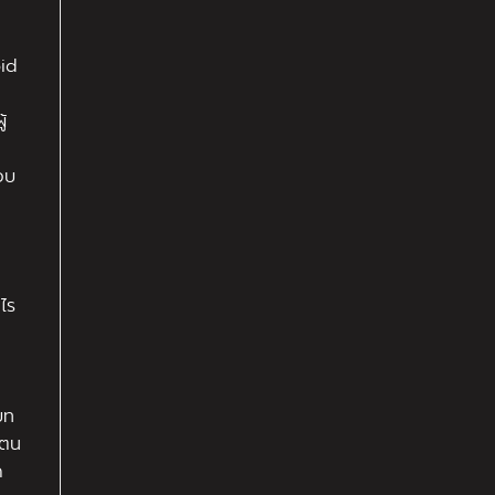
oid
้
อบ
ไร
บท
งตน
ด