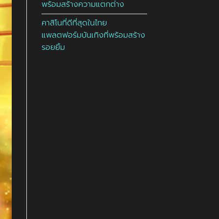
พร้อมสร้างความแตกต่าง
คาสิโนที่ดีที่สุดในไทย
แพลตฟอร์มบันเทิงที่พร้อมสร้าง
รอยยิ้ม