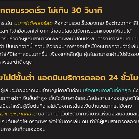
กถอนรวดเร็ว ไม่เกิน 30 วินาที
การเล่น
บาคาร่าดีลเลอร์สด
คือความรวดเร็วของเกม ซึ่งต่างจากคาสิ
ันและให้เจ้ามือแจกไพ่ บาคาร่าออนไลน์ได้รับการออกแบบมาให้เล่นได้
วิธีนี้ช่วยให้ผู้เล่นสามารถเพลิดเพลินไปกับประสบการณ์การเล่นเกมที่น
่ไม่จำเป็นนอกจากนี้ ความเร็วของบาคาร่าออนไลน์ยังหมายความว่าผู้เล่น
ำให้มีโอกาสชนะมากขึ้น เพียงแค่คลิกปุ่ม ผู้เล่นสามารถผ่านไปยังรอบ
ภาพและน่าดึงดูด
ยไม่มีขั้นต่ำ แอดมินบริการตลอด 24 ชั่วโ
ผู้เล่นจะต้องฝากเงินเข้าบัญชีคาสิโนก่อน
เลือกเล่นคาสิโนที่ดีที่สุด
ซึ่ง
นดการฝากเงินขั้นต่ำสูง เว็บไซต์บาคาร่าออนไลน์หลายแห่งอนุญาตให้ผู
่างยิ่งสำหรับผู้เริ่มต้นที่อาจไม่ต้องการเสี่ยงเงินจำนวนมากแต่ยังคง
าร่าเกมหลากหลาย
นอกจากนี้ เว็บไซต์บาคาร่าบางแห่งยังเสนอโบนัส
กเริ่มต้นหรือให้เครดิตฟรีเพื่อใช้ในการเล่นเกม ทำให้ผู้เล่นสามารถลองเ
แบบการเล่นที่ตนเองชอบ