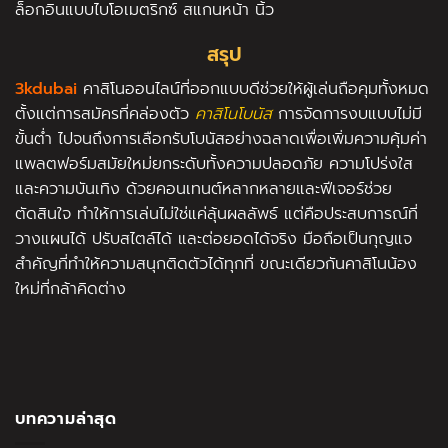
ล็อกอินแบบไบโอเมตริกซ์ สแกนหน้า นิ้ว
สรุป
3kdubai
คาสิโนออนไลน์ที่ออกแบบดีช่วยให้ผู้เล่นถือคุมทั้งหมด
ตั้งแต่การสมัครที่คล่องตัว
คาสิโนโบนัส
การจัดการงบแบบไม่มี
ขั้นต่ำ ไปจนถึงการเลือกรับโบนัสอย่างฉลาดเพื่อเพิ่มความคุ้มค่า
แพลตฟอร์มสมัยใหม่ยกระดับทั้งความปลอดภัย ความโปร่งใส
และความบันเทิง ด้วยคอนเทนต์หลากหลายและฟีเจอร์ช่วย
ตัดสินใจ ทำให้การเล่นไม่ใช่แค่ลุ้นผลลัพธ์ แต่คือประสบการณ์ที่
วางแผนได้ ปรับสไตล์ได้ และต่อยอดได้จริง มือถือเป็นกุญแจ
สำคัญที่ทำให้ความสนุกติดตัวได้ทุกที่ ขณะเดียวกันคาสิโนน้อง
ใหม่ที่กล้าคิดต่าง
บทความล่าสุด