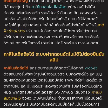
คาสิโนค่ายใหญ่
เปรียบเหมือนบูสเตอร์แพ็กที่อัดพลังให้การเล่นมี
สีสันและคุ้มค่าขึ้น
คาสิโนออนไลน์ไลฟ์สด
ชนิดของโปรมีทั้ง
ต้อนรับ เติมเงินรายวัน รายสัปดาห์ คืนยอดเสีย ของรางวัลแบ
บมิชชัน ฟรีสปินไม่ติดเทิร์น ไปจนถึงทัวร์นาเมนต์ที่มีลีดเดอร์
บอร์ดให้ลุ้นสนุกสองต่อ เคล็ดลับคือเลือกโปรที่เข้ากับสไตล์
คาสิ
โนเข้าเล่นง่าย
เช่น คนเล่นสั้นๆ ชอบโปรไม่ติดเทิร์น ส่วนสาย
ฟาร์มชอบสะสมแต้มแลกของยาวๆ เว็บที่แฟร์จะอธิบายเงื่อนไข
ชัดเจน ทั้งเทิร์นโอเวอร์ เกมที่นับเปอร์เซ็นต์ และเวลาหมดอายุ
คาสิโนเชื่อถือได้ ระบบฝากถอนอัตโนมัติไม่ต้องยืนยัน
สลิป
คาสิโนเชื่อถือได้
ยกระดับการเล่นให้ติดตัวไปได้ทุกที่
vrcbet
ด้วยอินเทอร์เฟซที่เข้ารูปหน้าจอแนวตั้ง ปุ่มกดพอดีนิ้ว และเมนู
สัมผัสที่ตอบสนองไว เวอร์ชันแอปหรือ PWA ที่ดีจะโหลดเร็ว ใช้
ดาต้าน้อย และมีโหมดประหยัดพลังงานสำหรับเครื่องที่แบตใกล้
หมด ฟากสตรีมไลฟ์ดีลเลอร์ยุค 5G ภาพชัด เสียงตรง
คาสิโน
สมาชิกใหม่
จังหวะเดิมพันไม่เลื่อน ทำให้บรรยากาศเหมือนนั่งโต๊ะ
จริงในมือคุณ ระบบความปลอดภัยบนมือถือก็แน่นขึ้นด้วยการ