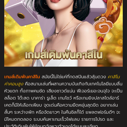
เกมส์เดิมพันคาสิโน
สมัยนี้ไม่ใช่แค่ที่กดสปินแล้วลุ้นดวง
คาสิโน
ค่าคอมสูง
คือสนามเล่นที่ผสานความบันเทิงกับเทคโนโลยีแบบลื่น
หัวแตก ทั้งภาพคมชัด เสียงซาวด์แน่น ฟีเจอร์เยอะจนจุใจ จะเป็น
สล็อต โต๊ะสด บาคาร่า รูเล็ต เกมโชว์ หรือเกมยิงปลาสไตล์อาร์
เคดก็มีให้เลือกเพียบ จุดเด่นคือความยืดหยุ่นสุดขีด อยากเล่น
สั้นๆ ระหว่างพัก หรือจัดยาวๆ ในคืนชิลก็ได้ แพลตฟอร์มดีๆ จะ
มีโหมดทดลอง ระบบค้นหาเกมเร็วไฟแลบ รายการโปรด และ
ประวัติเดิมพันให้ย้อนดูจังหวะตัวเองได้แบบละเอียด