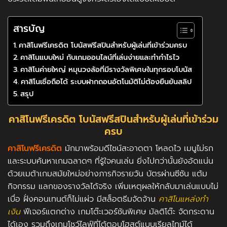
สารบัญ
คาสิโนฟรีเครดิต โบนัสฟรีสปินสำหรับผู้เล่นที่เข้าร่วมครบ
คาสิโนแบบใหม่ กับเกมออนไลน์ที่เล่นง่ายและทำกำไรไว
คาสิโนค่ายใหญ่ หมุนวงล้อที่มีรางวัลพิเศษในทุกรอบโบนัส
คาสิโนเชื่อถือได้ ระบบฝากถอนอัตโนมัติไม่ต้องยืนยันสลิป
สรุป
คาสิโนฟรีเครดิต โบนัสฟรีสปินสำหรับผู้เล่นที่เข้าร่วม
ครบ
คาสิโนฟรีเครดิต
มักมาพร้อมดีไซน์สะอาดตา โหลดไว เมนูไม่รก
และระบบค้นหาเกมฉลาดๆ ที่รู้ใจคนเล่น ยิ่งไปกว่านั้นยังอัดแน่น
ด้วยเมต้าเกมสมัยใหม่อย่างภารกิจรายวัน บัตรผ่านซีซัน แต้ม
กิจกรรม แลกของรางวัลได้จริง เพิ่มเหตุผลให้กลับมาเล่นแบบไม่
เบื่อ ฝั่งคอนเทนต์ก็ไม่แผ่ว มีสล็อตธีมจัดจ้าน
คาสิโนแหล่งทำ
เงิน
ฟีเจอร์แตกต่าง เกมโต๊ะเวอร์ชันพิเศษ มัลติโต๊ะ จัดกระดาน
ได้เอง รวมถึงเกมโชว์ไลฟ์ที่โต้ตอบโฮสต์แบบเรียลไทม์ได้