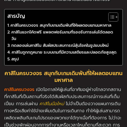
สารบัญ
คาสิโนครบวงจร สนุกกับเกมเดิมพันที่ให้ผลตอบแทนมหาศาล
คาสิโนแจกโค้ดฟรี แพลตฟอร์มเกมที่รองรับการเล่นได้ตลอด
วัน
ทดลองเล่นคาสิโน สัมผัสประสบการณ์ลุ้นโชคในรูปแบบใหม่
คาสิโนถูกกฎหมาย ระบบเกมที่มีความเสถียรและปลอดภัยสูงสุด
สรุป
คาสิโนครบวงจร สนุกกับเกมเดิมพันที่ให้ผลตอบแทน
มหาศาล
คาสิโนครบวงจร
เปิดโอกาสให้ผู้เล่นที่อาศัยอยู่ห่างไกลจากสถาน
ที่คาสิโนที่เป็นสถานที่จริงได้สัมผัสกับประสบการณ์การเล่นที่เต็ม
เปี่ยม การเล่นผ่าน
คาสิโนมือใหม่
ไม่จำเป็นต้องวางแผนการเดิน
ทางหรือเสียค่าใช้จ่ายเพิ่มเติมในการเดินทาง ทำให้ผู้เล่นสามารถ
เพลิดเพลินกับเกมโปรดของพวกเขาได้ทุกเมื่อที่ต้องการ ไม่ว่าจะ
เป็นช่วงพักผ่อนจากการทำงานหรือเวลาไหนก็ตามที่สะดวก การ