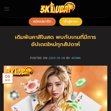
ข้าม
ไป
ยัง
เนื้อหา
สมัครสมาชิก
เข้าสู่ระบบ
เดิมพันคาสิโนสด พบกับเกมที่มีการ
อัปเดตใหม่ทุกสัปดาห์
POSTED ON
2025-05-06
BY
ADMIN
06
พ.ค.