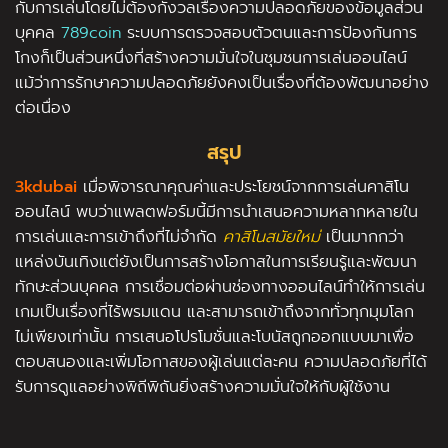
กับการเล่นโดยไม่ต้องกังวลเรื่องความปลอดภัยของข้อมูลส่วน
บุคคล
789coin
ระบบการตรวจสอบตัวตนและการป้องกันการ
โกงก็เป็นส่วนหนึ่งที่สร้างความมั่นใจในชุมชนการเล่นออนไลน์
แม้ว่าการรักษาความปลอดภัยยังคงเป็นเรื่องที่ต้องพัฒนาอย่าง
ต่อเนื่อง
สรุป
3kdubai
เมื่อพิจารณาคุณค่าและประโยชน์จากการเล่นคาสิโน
ออนไลน์ พบว่าแพลตฟอร์มนี้มีการนำเสนอความหลากหลายใน
การเล่นและการเข้าถึงที่ไม่จำกัด
คาสิโนสมัยใหม่
เป็นมากกว่า
แหล่งบันเทิงแต่ยังเป็นการสร้างโอกาสในการเรียนรู้และพัฒนา
ทักษะส่วนบุคคล การเชื่อมต่อผ่านช่องทางออนไลน์ทำให้การเล่น
เกมเป็นเรื่องที่ไร้พรมแดน และสามารถเข้าถึงจากทั่วทุกมุมโลก
ไม่เพียงเท่านั้น การเสนอโปรโมชั่นและโบนัสถูกออกแบบมาเพื่อ
ตอบสนองและเพิ่มโอกาสของผู้เล่นแต่ละคน ความปลอดภัยที่ได้
รับการดูแลอย่างพิถีพิถันยิ่งสร้างความมั่นใจให้กับผู้ใช้งาน