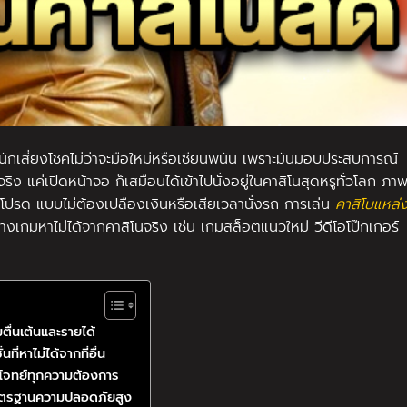
ักเสี่ยงโชคไม่ว่าจะมือใหม่หรือเซียนพนัน เพราะมันมอบประสบการณ์
ง แค่เปิดหน้าจอ ก็เสมือนได้เข้าไปนั่งอยู่ในคาสิโนสุดหรูทั่วโลก ภา
โปรด แบบไม่ต้องเปลืองเงินหรือเสียเวลานั่งรถ การเล่น
คาสิโนแหล่
งเกมหาไม่ได้จากคาสิโนจริง เช่น เกมสล็อตแนวใหม่ วีดีโอโป๊กเกอร์
มตื่นเต้นและรายได้
ี่หาไม่ได้จากที่อื่น
อบโจทย์ทุกความต้องการ
มาตรฐานความปลอดภัยสูง