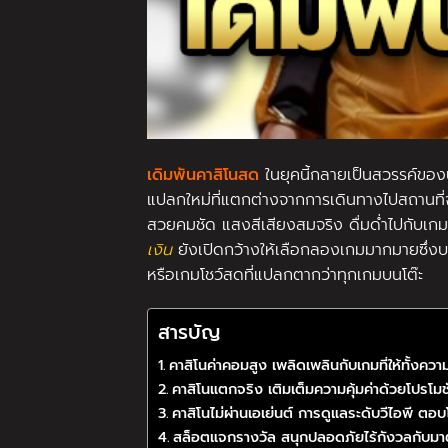
เดิมพันคาสิโนสด
ในยุคนี้กลายเป็นสวรรค์ของน
แปลกใหม่ที่แตกต่างจากการเดินทางไปสถานที่จริ
สวยคมชัด แสงสีเสียงสมจริง ดื่มด่ำไปกับเกม
เงิน
ยังเปิดกว้างให้เลือกลองเกมมากมายซึ่งบา
หรือเกมโชว์สดที่แปลกตากว่าทุกเกมบนโต๊ะ
สารบัญ
คาสิโนค่าคอมสูง เพลิดเพลินกับเกมที่ให้ทั้งควา
คาสิโนแตกจริง เติมเต็มความคุ้มค่าด้วยโปรโมชั่นท
คาสิโนไม่ผ่านเอเย่นต์ การดูแลระดับวีไอพี ต
สล็อตแจกรางวัล สนุกปลอดภัยไร้กังวลกับ