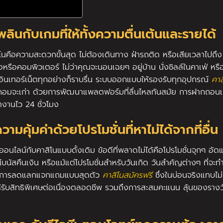
ลินกับเกมที่ให้ทั้งความตื่นเต้นและรายได้
โนคือความสะดวกขั้นสุด ไม่ต้องเดินทาง ฝ่ารถติด หรือเสียเวลาไปถึง
ถือหรือคอมพิวเตอร์ ไม่ว่าคุณจะนอนเฉยๆ อยู่บ้าน นั่งชิลล์ในคาเฟ่ หรื
่ออินเทอร์เน็ตทุกอย่างก็ราบรื่น ระบบออกแบบให้รองรับทุกอุปกรณ์
คาส
ือคอมจะเก่า ด้วยการพัฒนาแพลตฟอร์มที่ลื่นไหลทันสมัย การฝากถอนเ
ำงานไว 24 ชั่วโมง
มคุ้มค่าด้วยโปรโมชั่นที่หาไม่ได้จากที่อื่น
ออนไลน์กับคาสิโนแบบดั้งเดิม ข้อดีที่พลาดไม่ได้คือโปรโมชั่นจุกๆ อัด
บนัสคืนเงิน หรือแม้แต่โปรโมชั่นสำหรับวันเกิด วันสำคัญต่างๆ ที่จะทำ
ด้วยการลดแลกแจกแถมแบบสุดตัว
คาสิโนสมัครฟรี
ซึ่งในบ่อนจริงแทบไม่
วก็ได้รับสิทธิพิเศษต่อเนื่องตลอดชีพ รวมถึงการสะสมคะแนน ลุ้นของรางว