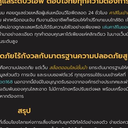
รดูแลระดับวีไอพี ตอบโจทย์ทุกความต้องกา
ี่ยม คอยดูแลช่วยเหลือผู้เล่นเหมือนวีไอพีตลอด 24 ชั่วโมง
คาสิโนเข้า
เกม ฝากหรือถอนเงิน ทีมงานมืออาชีพก็พร้อมให้คำปรึกษาแบบใกล้ชิด เ
ล่นใหม่อาจถูกละเลยหรือไม่ได้รับความใส่ใจอย่างเพียงพอ
เล่นคาสิโนย
าอย่างละเอียด ทุกคำตอบคุณหาได้เพียงแค่คลิกเดียว ในบางเว็บย
่นระดับสูง
ดภัยไร้กังวลกับมาตรฐานความปลอดภัยส
วลคือความปลอดภัย แต่เว็บ
สล็อตออนไลน์ชั้นนำ
ยกระดับมาตรฐานให้
้อมูลส่วนตัว การเงิน และระบบซอฟต์แวร์ ทุกธุรกรรมใช้ระบบเข้ารหัสที่
็อต168
นอกจากนี้ยังมีใบอนุญาตรับรองจากองค์กรต่างประเทศและผ่
เดิมพันของคุณใสสะอาด ไม่มีการโกงหรือปรับแต่งผล พร้อมเครื่องม
ษาหากต้องการ
สรุป
เชื่อมโยงโลกแห่งการเสี่ยงโชคกับยุคดิจิทัลได้อย่างลงตัว ง่ายต่อค