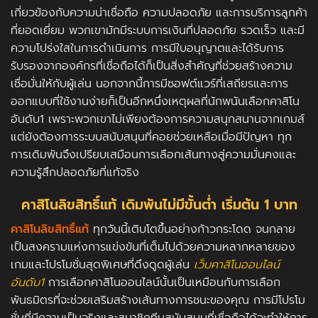
เกี่ยวข้องกับความน่าเชื่อถือ ความปลอดภัย และการบริการลูกค้า
ที่ยอดเยี่ยม พวกเขามักมีระบบการเงินที่ปลอดภัย รวดเร็ว และมี
ความโปร่งใสในการดำเนินการ การมีใบอนุญาตและได้รับการ
รับรองจากองค์กรที่เชื่อถือได้ก็เป็นสิ่งสำคัญที่ช่วยสร้างความ
เชื่อมั่นให้กับผู้เล่น นอกจากนี้การมีซอฟต์แวร์ที่เสถียรและการ
ออกแบบที่ใช้งานง่ายก็เป็นอีกหนึ่งเหตุผลที่นักพนันเลือกคาสิโน
อันดับ1 เพราะพวกเขาไม่เพียงต้องการความสนุกสนานจากเกมส์
แต่ยังต้องการระบบสนับสนุนที่คอยช่วยเหลือเมื่อมีปัญหา ทุก
การเดิมพันจึงเปรียบเสมือนการเลือกเส้นทางสู่ความมั่นคงและ
ความรู้สึกปลอดภัยที่แท้จริง
คาสิโนลิขสิทธิ์แท้ เดิมพันไม่มีขั้นต่ำ เริ่มต้น 1 บาท
คาสิโนลิขสิทธิ์แท้
ทุกวันนี้เติบโตขึ้นอย่างก้าวกระโดด จนกลาย
เป็นสงครามแห่งการแข่งขันที่เต็มไปด้วยความหลากหลายของ
เกมและโปรโมชั่นสุดพิเศษที่ดึงดูดผู้เล่น
เว็บคาสิโนออนไลน์
อันดับ1
การเลือกคาสิโนออนไลน์นั้นเป็นเหมือนกับการเลือก
พันธมิตรที่จะช่วยเสริมสร้างเส้นทางการชนะของคุณ การมีโปรโม
ชั่นที่มีความเป็นจริงและสมาชิกทีมสนับสนุนที่เชื่อถือได้จะทำให้การ