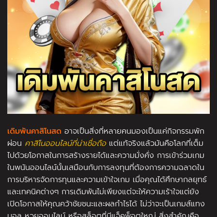
เดิมพันคาสิโนสด
อาจเป็นสิ่งที่หลายคนมองเป็นแค่กิจกรรมพัก
ผ่อน
คาสิโนออนไลน์ที่น่าเชื่อถือ
แต่แท้จริงแล้วมันคือโลกที่เต็ม
ไปด้วยโอกาสในการสร้างรายได้และความมั่งคั่ง การเข้าร่วมเกม
ในพนันออนไลน์นั้นเสมือนกับการลงทุนที่ต้องการความฉลาดใน
การบริหารจัดการทุนและความเข้าใจเกม เมื่อคุณได้ศึกษากลยุทธ์
และเทคนิคต่างๆ การเดิมพันไม่เพียงแต่จะให้ความเร้าใจแต่ยัง
เปิดโอกาสให้คุณคว้าชัยชนะและผลกำไรได้ ไม่ว่าจะเป็นเกมส์แทง
บอล หวยออนไลน์ หรือสล็อตที่มีแจ็คพ็อตใหญ่ สิ่งสำคัญคือ