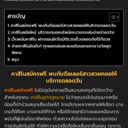
สารบัญ
คาสิโนสมัครฟรี พบกับดีลเลอร์สาวสวยคอยให้บริการตลอดวัน
คาสิโนสมัยใหม่ บริการเกมออนไลน์ครบวงจรเล่นง่ายจ่ายจริง
เว็บพนันคาสิโน ฝากถอนอัตโนมัติรวดเร็วปลอดภัยไร้กังวล
ค่ายคาสิโนอันดับ1 ทุกยอดเล่นสะสมแต้มแลกของรางวัลสุด
พิเศษ
สรุป
คาสิโนสมัครฟรี พบกับดีลเลอร์สาวสวยคอยให้
บริการตลอดวัน
คาสิโนสมัครฟรี
ในปัจจุบันกลายเป็นสนามลงทุนที่เปิดกว้าง
สำหรับทุกคน
คาสิโนถูกกฎหมาย
ไม่ว่าคุณจะมีเงินทุนมากหรือ
น้อยก็เข้าร่วมสนุกเสี่ยงโชคได้ โดยมีเกมหลากหลายให้เลือก บาง
เกมก็ใช้โชค บางเกมใช้ทักษะ หรือใช้กลยุทธ์วางแผนเหมือนการ
พนันที่ผู้เล่นมืออาชีพนิยม ด้วยความโปร่งใสและระบบธุรกรรม
การเงินอัตโนมัติ ทำให้ความน่าเชื่อถือไหลลื่นทุกขั้นตอน ทุกการ