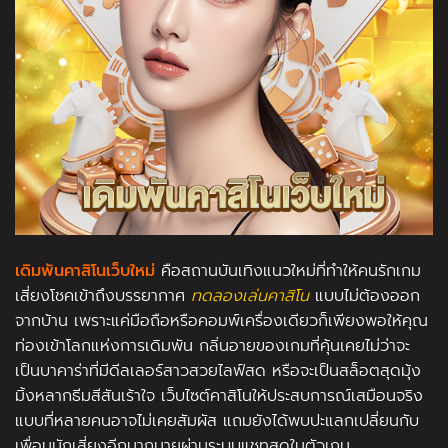
เดิมพันคาสิโนเว็บใหม่
คือสถานบันเทิงแนวใหม่ที่ทำให้คนรักเกม
เสี่ยงโชคเข้าถึงบรรยากาศ
ทดลองเล่นคาสิโน
แบบไม่ต้องออก
จากบ้าน เพราะแค่มือถือหรือคอมพ์เครื่องเดียวก็เพียงพอให้คุณ
ท่องเข้าโลกแห่งการเดิมพัน กลิ่นอายของเกมที่คุ้นเคยไม่ว่าจะ
เป็นบาคาร่าที่มีดีลเลอร์สาวสวยไลฟ์สด หรือจะเป็นสล็อตสุดมุ้ง
มิ้งหลากธีมสีสันเร้าใจ เว็บไซต์คาสิโนให้ประสบการณ์เสมือนจริง
แบบที่หลายคนอาจไม่เคยสัมผัส แถมยังได้พบปะแลกเปลี่ยนกับ
เพื่อนนักเสี่ยงอีกมากมายผ่านระบบแชทสดในตัวเกม