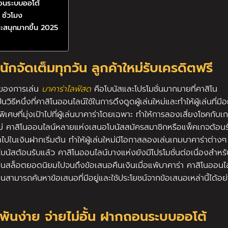
กถอนระบบออโต้
 ชั่วโมง
ละสนุกมากขึ้น 2025
ักจัดเต็มทุกวัน ลูกค้าใหม่รับเครดิตฟรี
งของการเล่น
บาคาร่าไลฟ์สด
คือโบนัสและโปรโมชั่นมากมายที่คาสิโน
็นวิธีหนึ่งที่คาสิโนออนไลน์ใช้ในการดึงดูดผู้เล่นใหม่และทำให้ผู้เล่นที่มีอย
พิเศษที่มุ่งเป้าไปที่ผู้เล่นบาคาร่าโดยเฉพาะ ทำให้การลองเสี่ยงโชคกับเ
ชิกใหม่ คาสิโนออนไลน์หลายแห่งเสนอโบนัสสมัครสมาชิกหรือแพ็คเกจต้อนรั
ข้าไปในเงินฝากเริ่มต้น ทำให้ผู้เล่นใหม่มีโอกาสลองเล่นเกมบาคาร่าต่างๆ
นัสต้อนรับแล้ว คาสิโนออนไลน์บางแห่งยังมีโปรโมชั่นต่อเนื่องสำหรับ
ีในสล็อตยอดนิยมไปจนถึงข้อเสนอคืนเงินเมื่อแพ้บาคาร่า คาสิโนออนไ
ู้เล่นสามารถค้นหาข้อเสนอที่มีอยู่และใช้ประโยชน์จากข้อเสนอเหล่านี้ได้อย
พันง่าย จ่ายไม่อั้น ฝากถอนระบบออโต้