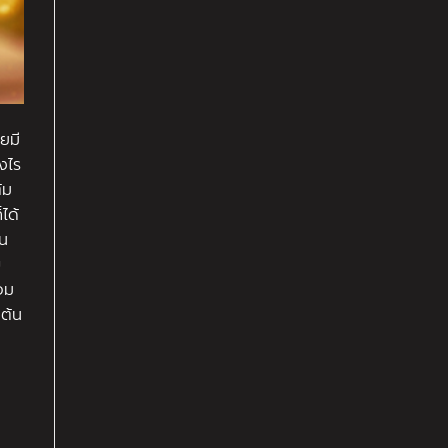
ยมี
งไร
้ม
ได้
็น
บ
่อม
เต้น