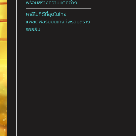
พร้อมสร้างความแตกต่าง
คาสิโนที่ดีที่สุดในไทย
แพลตฟอร์มบันเทิงที่พร้อมสร้าง
รอยยิ้ม