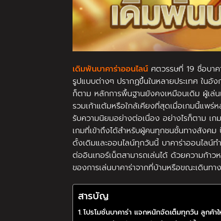
เดิมพันบาคาร่าออนไลน์
ศตวรรษที่ 19 ชื่อบาคา
รูปแบบต่างๆ ปรากฏขึ้นในหลายประเทศ ในอังกฤษ
ก็ตาม หลักการพื้นฐานยังคงเหมือนเดิม ผู้เล่นเด
รวมเก้าแต้มหรือใกล้เคียงที่สุดเมื่อเกมนี้แพร่ห
รับความนิยมอย่างต่อเนื่อง อย่างไรก็ตาม เกมนี
เกมที่เข้าถึงได้สำหรับผู้คนทุกชนชั้นทางสังค
ดั้งเดิมและออนไลน์ทุกวันนี้ บาคาร่าออนไลน์ทำ
ต่ออินเทอร์เน็ตสามารถเล่นได้ ด้วยความก้าวห
ของการเล่นบาคาร่าจากที่บ้านหรือขณะเดินท
สารบัญ
โปรโมชั่นบาคาร่า แจกหนักจัดเต็มทุกวัน ลูกค้าใ