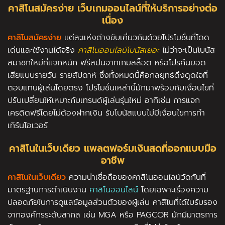
คาสิโนสมัครง่าย เว็บเกมออนไลน์ที่ให้บริการอย่างต่อ
เนื่อง
คาสิโนสมัครง่าย
แต่ละแห่งต่างขับเคี่ยวกันด้วยโปรโมชั่นที่โดด
เด่นและใช้งานได้จริง
คาสิโนออนไลน์โบนัสเยอะ
ไม่ว่าจะเป็นโบนัส
สมาชิกใหม่ที่แจกหนัก ฟรีสปินจากเกมสล็อต หรือโปรคืนยอด
เสียแบบรายวัน รายสัปดาห์ ซึ่งทั้งหมดนี้คือกลยุทธ์ดึงดูดใจที่
ตอบแทนผู้เล่นโดยตรง โปรโมชั่นเหล่านี้มักมาพร้อมกับเงื่อนไขที่
ปรับเปลี่ยนให้เหมาะกับเทรนด์ผู้เล่นรุ่นใหม่ อาทิเช่น การแจก
เครดิตฟรีโดยไม่ต้องฝากเงิน รับโบนัสแบบไม่มีเงื่อนไขการทำ
เทิร์นโอเวอร์
คาสิโนในเว็บเดียว แพลตฟอร์มเงินสดที่ออกแบบมือ
อาชีพ
คาสิโนในเว็บเดียว
ความน่าเชื่อถือของคาสิโนออนไลน์วัดกันที่
มาตรฐานการดำเนินงาน
คาสิโนออนไลน์
โดยเฉพาะเรื่องความ
ปลอดภัยในการดูแลข้อมูลส่วนตัวของผู้เล่น คาสิโนที่ได้ใบรับรอง
จากองค์กรระดับสากล เช่น MGA หรือ PAGCOR มักมีมาตรการ