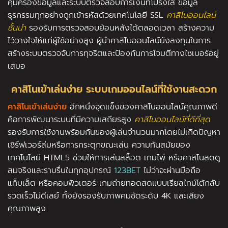
คุ้มครองข้อมูลและระบบตรวจสอบการเงินที่โปร่งใส ข้อมูล
ธุรกรรมทุกอย่างถูกเข้ารหัสด้วยเทคโนโลยี SSL
คาสิโนออนไลน์
ชั้นนำ
รองรับการตรวจสอบย้อนหลังได้ตลอดเวลา สร้างความ
ไว้วางใจให้แก่ผู้ใช้อย่างสูง ผู้นำคาสิโนออนไลน์ยังลงทุนในการ
สร้างระบบตรวจจับการทุจริตและป้องกันการโจมตีทางไซเบอร์อยู่
เสมอ
คาสิโนเข้าเล่นง่าย ระบบเกมออนไลน์ที่ใช้งานสะดวก
คาสิโนเข้าเล่นง่าย
อีกหนึ่งจุดแข็งของคาสิโนออนไลน์คุณภาพดี
คือการพัฒนาระบบที่มีความเสถียรสูง
คาสิโนออนไลน์ที่ดีที่สุด
รองรับการใช้งานพร้อมกันของผู้เล่นจำนวนมากโดยไม่เกิดปัญหา
เซิร์ฟเวอร์ล่มหรือการกระตุกขณะเล่น ความทันสมัยของ
เทคโนโลยี HTML5 ช่วยให้การเล่นสล็อต เกมไพ่ หรือคาสิโนสดดู
สมจริงและราบรื่นในทุกอุปกรณ์
123BET
ไม่ว่าจะผ่านมือถือ
แท็บเล็ต หรือคอมพิวเตอร์ เกมถ่ายทอดสดแบบเรียลไทม์โต้กลับ
รวดเร็วไม่ดีเลย์ ทั้งยังรองรับภาพคมชัดระดับ 4K และเสียง
คุณภาพสูง