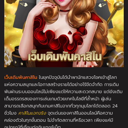
เว็บเดิมพันคาสิโน
ในยุคปัจจุบันได้นำพานักแสวงโชคเข้าสู่โลก
แห่งความสนุกและโอกาสสร้างรายได้อย่างไร้ขีดจำกัด การเดิม
พันผ่านระบบออนไลน์ไม่เพียงแต่ให้ความสะดวกสบาย แต่ยังเติม
เต็มอรรถรสของการเล่นเกมด้วยเทคโนโลยีที่ล้ำหน้า ผู้เล่น
สามารถเลือกสนุกกับเกมคาสิโนจากทั่วทุกมุมโลกได้ตลอด 24
ชั่วโมง
คาสิโนแจกจริง
จุดเด่นของคาสิโนออนไลน์คือความ
คล่องตัวในทุกขั้นตอน ไม่จำกัดสถานที่หรือเวลา เพียงแค่มี
อุปกรณ์ที่เชื่อมต่ออินเทอร์เน็ต