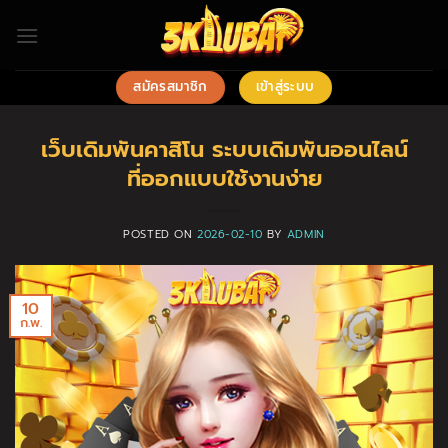
ข้าม
ไป
ยัง
เนื้อหา
สมัครสมาชิก
เข้าสู่ระบบ
เว็บเดิมพันคาสิโน ระบบเดิมพันออนไลน์
ที่ออกแบบใช้งานง่าย
POSTED ON
2026-02-10
BY
ADMIN
10
ก.พ.