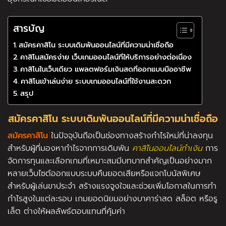
สารบัญ
สมัครคาสิโน ระบบเดิมพันออนไลน์ที่มีความน่าเชื่อถือ
คาสิโนสมัครง่าย เว็บเกมออนไลน์ที่ให้บริการอย่างต่อเนื่อง
คาสิโนในเว็บเดียว แพลตฟอร์มเงินสดที่ออกแบบมืออาชีพ
คาสิโนเข้าเล่นง่าย ระบบเกมออนไลน์ที่ใช้งานสะดวก
สรุป
สมัครคาสิโน ระบบเดิมพันออนไลน์ที่มีความน่าเชื่อถือ
สมัครคาสิโน
ในปัจจุบันถือเป็นช่องทางสร้างกำไรใหม่ที่น่าลงทุน
สำหรับผู้ที่มองหากำไรจากการเดิมพัน
คาสิโนออนไลน์ทำเงิน
การ
จัดการทุนและเลือกเกมที่เหมาะสมมีบทบาทสำคัญเป็นอย่างมาก
หลายเว็บไซต์ออกแบบระบบคืนยอดเสียหรือแจกโบนัสพิเศษ
สำหรับผู้เล่นขาประจำ สร้างแรงจูงใจและช่วยเพิ่มโอกาสในการทำ
กำไรสูงในแต่ละรอบ เกมยอดนิยมอย่างบาคาร่าสด สล็อต หรือรู
เล็ต ต่างให้ผลลัพธ์ตอบแทนที่คุ้มค่า