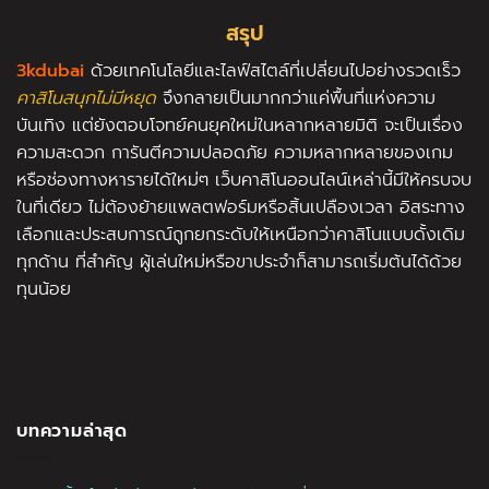
สรุป
3kdubai
ด้วยเทคโนโลยีและไลฟ์สไตล์ที่เปลี่ยนไปอย่างรวดเร็ว
คาสิโนสนุกไม่มีหยุด
จึงกลายเป็นมากกว่าแค่พื้นที่แห่งความ
บันเทิง แต่ยังตอบโจทย์คนยุคใหม่ในหลากหลายมิติ จะเป็นเรื่อง
ความสะดวก การันตีความปลอดภัย ความหลากหลายของเกม
หรือช่องทางหารายได้ใหม่ๆ เว็บคาสิโนออนไลน์เหล่านี้มีให้ครบจบ
ในที่เดียว ไม่ต้องย้ายแพลตฟอร์มหรือสิ้นเปลืองเวลา อิสระทาง
เลือกและประสบการณ์ถูกยกระดับให้เหนือกว่าคาสิโนแบบดั้งเดิม
ทุกด้าน ที่สำคัญ ผู้เล่นใหม่หรือขาประจำก็สามารถเริ่มต้นได้ด้วย
ทุนน้อย
บทความล่าสุด