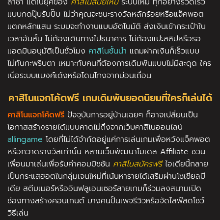
ล่าช้า แต่ในยุคของ
คาสิโนสมัยใหม่
ระบบใหม่ ทุกอย่างรวดเร็ว
แบบกดปุ๊บรับปั๊บ ไม่ว่าคุณจะชนะรางวัลหลักร้อยหรือแจ็คพอต
แตกหลักแสน ระบบจะทำงานแบบอัตโนมัติ ส่งเงินเข้ากระเป๋าใน
เวลาอันสั้น ไม่ต้องเดินทางไปธนาคาร ไม่ต้องแปะสลิปหรือรอ
แอดมินอนุมัติเป็นชั่วโมง
คาสิโนชั้นนำ
แถมฝากเงินก็เร็วแบบ
ไม่ทันกะพริบตา เหมาะกับคนที่ต้องการเดิมพันแบบไม่มีสะดุด ใคร
เบื่อระบบแบงค์เด้งหรือโดนโกงจากบ่อนเถื่อน
คาสิโนแจกโค้ดฟรี เกมเดิมพันยอดนิยมที่ใครก็เล่นได้
คาสิโนแจกโค้ดฟรี
ปัจจุบันการอยู่บ้านเฉยๆ ก็อาจเปลี่ยนเป็น
โอกาสสร้างรายได้แบบคาดไม่ถึงจากเว็บคาสิโนออนไลน์
allingame
โดยที่ไม่ได้จำกัดอยู่แค่การเล่นเกมเพื่อหวังแจ็คพอต
หรือกวาดรางวัลเท่านั้น หลายเว็บพัฒนาโมเดล Affiliate ชวน
เพื่อนมาเล่นเพื่อรับค่าคอมมิชชัน
คาสิโนสมัครฟรี
ไอเดียนี้กลาย
เป็นกระแสฮอตในกลุ่มเจนใหม่ที่เน้นหารายได้เสริมผ่านโซเชียลมี
เดีย สตีมเมอร์หรืออินฟลูเอนเซอร์สายเกมก็ร่วมลงสนามเปิด
ช่องทางสร้างคอนเทนต์ บางคนปั้นเพจรีวิวหรือจัดไลฟ์สดโชว์
วิธีเล่น