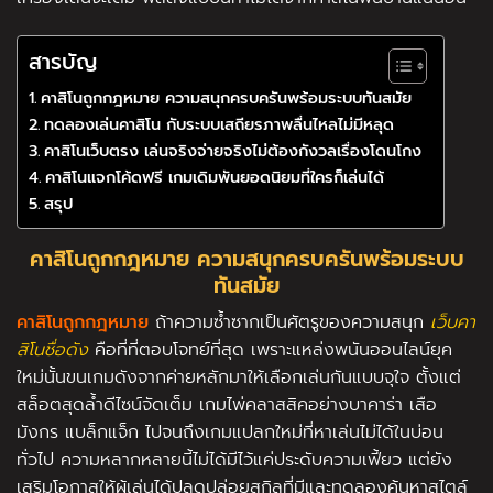
สารบัญ
คาสิโนถูกกฎหมาย ความสนุกครบครันพร้อมระบบทันสมัย
ทดลองเล่นคาสิโน กับระบบเสถียรภาพลื่นไหลไม่มีหลุด
คาสิโนเว็บตรง เล่นจริงจ่ายจริงไม่ต้องกังวลเรื่องโดนโกง
คาสิโนแจกโค้ดฟรี เกมเดิมพันยอดนิยมที่ใครก็เล่นได้
สรุป
คาสิโนถูกกฎหมาย ความสนุกครบครันพร้อมระบบ
ทันสมัย
คาสิโนถูกกฎหมาย
ถ้าความซ้ำซากเป็นศัตรูของความสนุก
เว็บคา
สิโนชื่อดัง
คือที่ที่ตอบโจทย์ที่สุด เพราะแหล่งพนันออนไลน์ยุค
ใหม่นั้นขนเกมดังจากค่ายหลักมาให้เลือกเล่นกันแบบจุใจ ตั้งแต่
สล็อตสุดล้ำดีไซน์จัดเต็ม เกมไพ่คลาสสิคอย่างบาคาร่า เสือ
มังกร แบล็กแจ็ก ไปจนถึงเกมแปลกใหม่ที่หาเล่นไม่ได้ในบ่อน
ทั่วไป ความหลากหลายนี้ไม่ได้มีไว้แค่ประดับความเฟี้ยว แต่ยัง
เสริมโอกาสให้ผู้เล่นได้ปลดปล่อยสกิลที่มีและทดลองค้นหาสไตล์