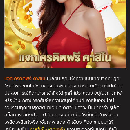
แจกเครดิตฟรี คาสิโน
เปลี่ยนโลกแห่งความบันเทิงของคนยุค
ใหม่ เพราะมันไม่ใช่แค่การเล่นพนันธรรมดาๆ แต่เป็นการเปิดโลก
ประสบการณ์ที่สามารถเข้าถึงได้ทุกที่ ไม่ว่าคุณจะอยู่ในรถ รถไฟ
หรือบ้าน ก็สามารถสัมผัสความสนุกได้ทันที คาสิโนออนไลน์
รวบรวมทุกเกมสุดฮิตมาไว้ในที่เดียว ไม่ว่าจะเป็นบาคาร่า รูเล็ต
สล็อต หรือยิงปลา เปลี่ยนอารมณ์น่าเบื่อให้ตื่นเต้นในพริบตา
เพลิดเพลินทั้งฟังก์ชั่นภาพ แสง สี เสียง ที่ออกแบบมาให้
เสมือนอยู่ใน
คาสิโนไม่มีติดเทิร์น
ความสะดวกที่เหนือชั้นคือไม่