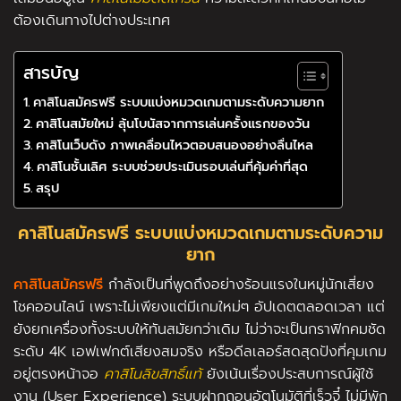
ต้องเดินทางไปต่างประเทศ
สารบัญ
คาสิโนสมัครฟรี ระบบแบ่งหมวดเกมตามระดับความยาก
คาสิโนสมัยใหม่ ลุ้นโบนัสจากการเล่นครั้งแรกของวัน
คาสิโนเว็บดัง ภาพเคลื่อนไหวตอบสนองอย่างลื่นไหล
คาสิโนชั้นเลิศ ระบบช่วยประเมินรอบเล่นที่คุ้มค่าที่สุด
สรุป
คาสิโนสมัครฟรี ระบบแบ่งหมวดเกมตามระดับความ
ยาก
คาสิโนสมัครฟรี
กำลังเป็นที่พูดถึงอย่างร้อนแรงในหมู่นักเสี่ยง
โชคออนไลน์ เพราะไม่เพียงแต่มีเกมใหม่ๆ อัปเดตตลอดเวลา แต่
ยังยกเครื่องทั้งระบบให้ทันสมัยกว่าเดิม ไม่ว่าจะเป็นกราฟิกคมชัด
ระดับ 4K เอฟเฟกต์เสียงสมจริง หรือดีลเลอร์สดสุดปังที่คุมเกม
อยู่ตรงหน้าจอ
คาสิโนลิขสิทธิ์แท้
ยังเน้นเรื่องประสบการณ์ผู้ใช้
งาน (User Experience) ระบบฝากถอนอัตโนมัติที่เร็วจี๋ ไม่มีพัก