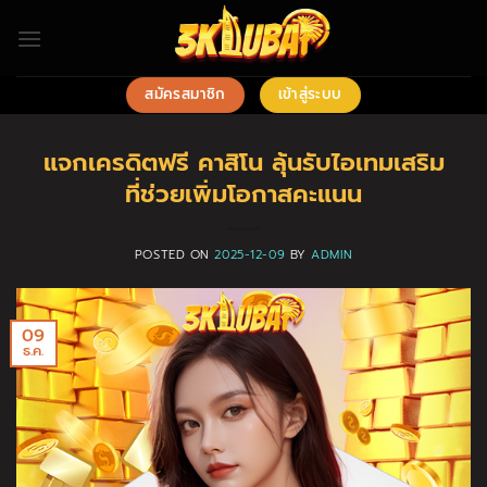
ข้าม
ไป
ยัง
เนื้อหา
สมัครสมาชิก
เข้าสู่ระบบ
แจกเครดิตฟรี คาสิโน ลุ้นรับไอเทมเสริม
ที่ช่วยเพิ่มโอกาสคะแนน
POSTED ON
2025-12-09
BY
ADMIN
09
ธ.ค.