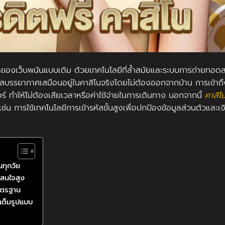
กัดของเว็บพนันแบบเดิม ด้วยเทคโนโลยีที่ล้ำสมัยและระบบการถ่ายทอด
มผัสบรรยากาศเสมือนอยู่ในคาสิโนจริงโดยไม่ต้องออกจากบ้าน การเข้าถึง
 ทำให้ไม่ต้องเสียเวลาหรือค่าใช้จ่ายในการเดินทาง นอกจากนี้
คาสิโ
 การใช้เทคโนโลยีการเข้ารหัสขั้นสูงเพื่อปกป้องข้อมูลส่วนตัวและเง
นทุกวัย
าสนใจสูง
มาตรฐาน
เต็มรูปแบบ