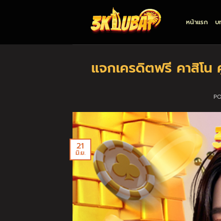
ข้าม
ไป
หน้าแรก
บ
ยัง
เนื้อหา
แจกเครดิตฟรี คาสิโน ศ
P
21
มิ.ย.