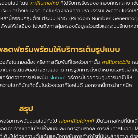
ารออนไลน์ โดย
คาสิโนเกมใหม่
ที่ได้รับการรับรองจากองค์กรกลาง เช่
ะบบอย่างเข้มงวด ทั้งในเรื่องของความชอบธรรมและความโปร่งใส
ล่านี้ครอบคลุมตั้งแต่ระบบ RNG (Random Number Generator) ท
ผลลัพธ์ให้ลำเอียง ไปจนถึงการคุ้มครองข้อมูลส่วนตัวและระบบรักษาคว
พลตฟอร์มพร้อมให้บริการเต็มรูปแบบ
งล้อในเกมสล็อตหรือการเดิมพันที่โชคช่วยเท่านั้น
คาสิโนmobile
หม
ยาในการเดิมพันอย่างชาญฉลาด การรู้จักการตั้งเป้าหมายและขีดจำกั
ามเครียดจากการเล่นพนัน
slotno1
วิธีการนี้ช่วยควบคุมอารมณ์ไม่ให้
โลภที่มักเกิดขึ้นในช่วงเวลาที่โชคไม่ดี นอกจากนี้การนำเทคนิค
สรุป
ตฟอร์มการพนันออนไลน์ทั่วไป
เล่นคาสิโนได้ทุกที่
เป็นโอกาสใหม่ที่นักเสี
ปลอดภัยด้วยเทคโนโลยีล้ำสมัยและมาตรฐานสากล การเล่นคาสิโนออนไล
ี่เต็มไปด้วยความตื่นเต้นและโอกาสในการทำกำไรที่มีประสิทธิภาพ ด้ว