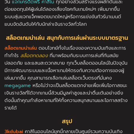
วัน
แจกเครดิตฟรี คาสิโน
ทุกอย่างล้วนสร้างแรงผลักดันและ
ต่อยอดทุนให้ผู้เล่นได้ลองเสี่ยงโชคกับเกมใหม่ๆ เพิ่มมากขึ้น
ระบบสุ่มแจกแจ็คพอตขนาดใหญ่หรือการแข่งขันทัวร์นาเมนต์
แบบจัดอันดับให้กับนักล่าเงินรางวัลทั่วโลก
สล็อตเกมน่าเล่น สนุกกับการเล่นผ่านระบบมาตรฐาน
สล็อตเกมน่าเล่น
ตอบโจทย์ทั้งในเรื่องของความบันเทิงและการ
ทำกำไร
สล็อตทดลอง
ที่มาพร้อมกับระบบการเล่นที่ทันสมัย
ปลอดภัย และแสนสะดวกสบาย ทุกเว็บสล็อตออนไลน์ในปัจจุบัน
มีการพัฒนาระบบและเนื้อหาเกมให้ตรงกับความต้องการของผู้
เล่นมากขึ้น คุณสามารถเลือกเล่นสล็อตเว็บตรงที่มั่นคง
megagame
หรือไม่ว่าจะเป็นสล็อตแตกง่ายเพื่อเพิ่มโอกาสชนะ
เงินรางวัลที่ได้จากเกมนี้ล้วนมีมูลค่าสูงและน่าตื่นเต้นอย่างยิ่ง
ดังนั้นถ้าคุณกำลังหาเกมที่ให้ทั้งความสนุกสนานและโอกาสสร้าง
รายได้
สรุป
3kdubai
คาสิโนออนไลน์ยุคนี้กลายเป็นศูนย์รวมความบันเทิง