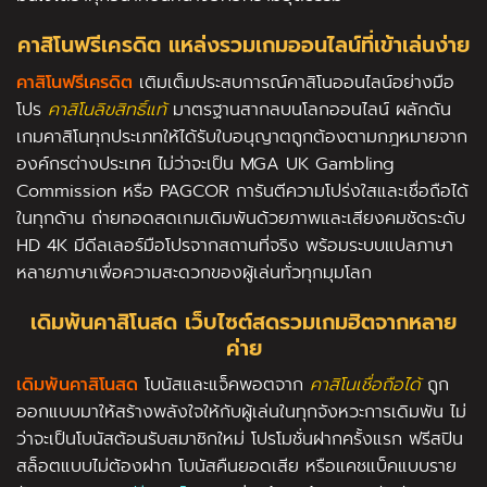
คาสิโนฟรีเครดิต แหล่งรวมเกมออนไลน์ที่เข้าเล่นง่าย
คาสิโนฟรีเครดิต
เติมเต็มประสบการณ์คาสิโนออนไลน์อย่างมือ
โปร
คาสิโนลิขสิทธิ์แท้
มาตรฐานสากลบนโลกออนไลน์ ผลักดัน
เกมคาสิโนทุกประเภทให้ได้รับใบอนุญาตถูกต้องตามกฎหมายจาก
องค์กรต่างประเทศ ไม่ว่าจะเป็น MGA UK Gambling
Commission หรือ PAGCOR การันตีความโปร่งใสและเชื่อถือได้
ในทุกด้าน ถ่ายทอดสดเกมเดิมพันด้วยภาพและเสียงคมชัดระดับ
HD 4K มีดีลเลอร์มือโปรจากสถานที่จริง พร้อมระบบแปลภาษา
หลายภาษาเพื่อความสะดวกของผู้เล่นทั่วทุกมุมโลก
เดิมพันคาสิโนสด เว็บไซต์สดรวมเกมฮิตจากหลาย
ค่าย
เดิมพันคาสิโนสด
โบนัสและแจ็คพอตจาก
คาสิโนเชื่อถือได้
ถูก
ออกแบบมาให้สร้างพลังใจให้กับผู้เล่นในทุกจังหวะการเดิมพัน ไม่
ว่าจะเป็นโบนัสต้อนรับสมาชิกใหม่ โปรโมชั่นฝากครั้งแรก ฟรีสปิน
สล็อตแบบไม่ต้องฝาก โบนัสคืนยอดเสีย หรือแคชแบ็คแบบราย