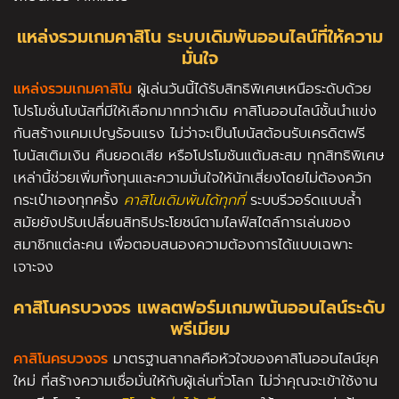
แหล่งรวมเกมคาสิโน ระบบเดิมพันออนไลน์ที่ให้ความ
มั่นใจ
แหล่งรวมเกมคาสิโน
ผู้เล่นวันนี้ได้รับสิทธิพิเศษเหนือระดับด้วย
โปรโมชั่นโบนัสที่มีให้เลือกมากกว่าเดิม คาสิโนออนไลน์ชั้นนำแข่ง
กันสร้างแคมเปญร้อนแรง ไม่ว่าจะเป็นโบนัสต้อนรับเครดิตฟรี
โบนัสเติมเงิน คืนยอดเสีย หรือโปรโมชันแต้มสะสม ทุกสิทธิพิเศษ
เหล่านี้ช่วยเพิ่มทั้งทุนและความมั่นใจให้นักเสี่ยงโดยไม่ต้องควัก
กระเป๋าเองทุกครั้ง
คาสิโนเดิมพันได้ทุกที่
ระบบรีวอร์ดแบบล้ำ
สมัยยังปรับเปลี่ยนสิทธิประโยชน์ตามไลฟ์สไตล์การเล่นของ
สมาชิกแต่ละคน เพื่อตอบสนองความต้องการได้แบบเฉพาะ
เจาะจง
คาสิโนครบวงจร แพลตฟอร์มเกมพนันออนไลน์ระดับ
พรีเมียม
คาสิโนครบวงจร
มาตรฐานสากลคือหัวใจของคาสิโนออนไลน์ยุค
ใหม่ ที่สร้างความเชื่อมั่นให้กับผู้เล่นทั่วโลก ไม่ว่าคุณจะเข้าใช้งาน