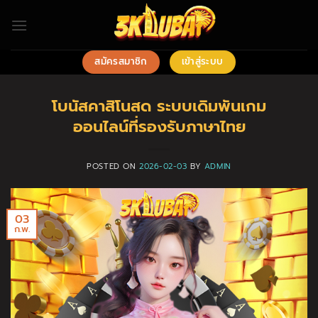
ข้าม
ไป
ยัง
เนื้อหา
สมัครสมาชิก
เข้าสู่ระบบ
โบนัสคาสิโนสด ระบบเดิมพันเกม
ออนไลน์ที่รองรับภาษาไทย
POSTED ON
2026-02-03
BY
ADMIN
03
ก.พ.