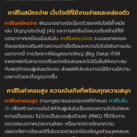
คาสิโนสมัครง่าย เว็บไซต์ที่ใช้งานง่ายและคล่องตัว
คาสิโนสมัครง่าย
พัฒนาอย่างต่อเนื่องด้วยเทคโนโลยีล้ำสมัย
เช่น ปัญญาประดิษฐ์ (AI) และการสตรีมมิ่งแบบเรียลไทม์ที่ให้
บรรยากาศเหมือนนั่งเล่นใน
คาสิโนครบวงจร
ระบบแชทสดและ
ดีลเลอร์สดเสริมสร้างความน่าเชื่อถือและความโปร่งใสในการเล่น
นอกจากนี้ การวิเคราะห์ข้อมูลขนาดใหญ่ (Big Data) ทำให้
แพลตฟอร์มสามารถปรับแต่งข้อเสนอและโปรโมชั่นให้เหมาะสม
กับพฤติกรรมผู้เล่นแต่ละคน ส่งผลให้ประสบการณ์ใช้งานมีความ
เฉพาะตัวและดึงดูดมากขึ้น
คาสิโนค่าคอมสูง ความบันเทิงที่พร้อมทุกความสนุก
คาสิโนค่าคอมสูง
ตามกฎหมายของประเทศที่กำหนด
คาสิโนชั้น
นำ
เพื่อสร้างความมั่นใจให้กับผู้เล่นในเรื่องของความโปร่งใสและ
ความเป็นธรรม ไม่ว่าจะเป็นระบบสุ่มตัวเลข (RNG) ที่ได้รับการ
ตรวจสอบจากหน่วยงานอิสระ หรือมาตรการรักษาความ
ปลอดภัยทางไซเบอร์ที่เข้มงวดช่วยปกป้องข้อมูลส่วนบุคคลและ