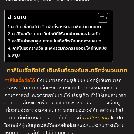
สารบัญ
คาสิโนเชื่อถือได้ เดิมพันที่รองรับสมาชิกจำนวนมาก
คาสิโนสมัครง่าย เว็บไซต์ที่ใช้งานง่ายและคล่องตัว
คาสิโนค่าคอมสูง ความบันเทิงที่พร้อมทุกความสนุก
คาสิโนแจกรางวัล แหล่งรวมกิจกรรมออนไลน์ทันสมัย
สรุป
คาสิโนเชื่อถือได้ เดิมพันที่รองรับสมาชิกจำนวนมาก
คาสิโนเชื่อถือได้
ยังเป็นการลงทุนรูปแบบหนึ่งที่ผู้เล่นสามารถ
สร้างรายได้อย่างมีชั้นเชิงและวางแผนได้ การใช้กลยุทธ์ทาง
คณิตศาสตร์และจิตวิทยาในเกมไพ่หรือรูเล็ต ทำให้ผู้เล่นสามารถ
ลดความเสี่ยงและเพิ่มโอกาสในการชนะ นอกจากนี้การเรียนรู้
เกี่ยวกับอัตราต่อรองและสถิติของเกมจะช่วยให้การตัดสินใจมี
ความแม่นยำมากขึ้น สิ่งที่น่าทึ่งคือการที่
คาสิโนมือใหม่
ได้เปิด
โอกาสให้ผู้เล่นทุกระดับได้ลองฝึกฝนและสะสมประสบการณ์ผ่าน
โหมดทดลองเล่นโดยไม่มีความเสี่ยง