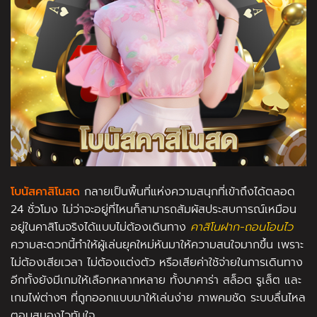
โบนัสคาสิโนสด
กลายเป็นพื้นที่แห่งความสนุกที่เข้าถึงได้ตลอด
24 ชั่วโมง ไม่ว่าจะอยู่ที่ไหนก็สามารถสัมผัสประสบการณ์เหมือน
อยู่ในคาสิโนจริงได้แบบไม่ต้องเดินทาง
คาสิโนฝาก-ถอนโอนไว
ความสะดวกนี้ทำให้ผู้เล่นยุคใหม่หันมาให้ความสนใจมากขึ้น เพราะ
ไม่ต้องเสียเวลา ไม่ต้องแต่งตัว หรือเสียค่าใช้จ่ายในการเดินทาง
อีกทั้งยังมีเกมให้เลือกหลากหลาย ทั้งบาคาร่า สล็อต รูเล็ต และ
เกมไพ่ต่างๆ ที่ถูกออกแบบมาให้เล่นง่าย ภาพคมชัด ระบบลื่นไหล
ตอบสนองไวทันใจ