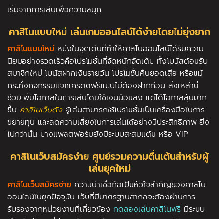
เริ่มจากการเล่นเพื่อความสนุก
คาสิโนแบบใหม่ เล่นเกมออนไลน์ได้ง่ายโดยไม่ยุ่งยาก
คาสิโนแบบใหม่
หนึ่งในจุดเด่นที่ทำให้คาสิโนออนไลน์ได้รับความ
นิยมอย่างรวดเร็วคือโปรโมชั่นที่จัดหนักจัดเต็ม ทั้งโบนัสต้อนรับ
สมาชิกใหม่ โบนัสฝากเงินรายวัน โปรโมชั่นคืนยอดเสีย หรือแม้
กระทั่งกิจกรรมแจกเครดิตฟรีแบบไม่ต้องฝากก่อน สิ่งเหล่านี้
ช่วยเพิ่มโอกาสในการเล่นโดยใช้เงินน้อยลง แต่ได้โอกาสลุ้นมาก
ขึ้น
คาสิโนเว็บดัง
ผู้เล่นสามารถใช้โปรโมชั่นเป็นเครื่องมือในการ
ขยายทุน และลดความเสี่ยงในการเล่นได้อย่างมีประสิทธิภาพ ยิ่ง
ไปกว่านั้น บางแพลตฟอร์มยังมีระบบสะสมแต้ม หรือ VIP
คาสิโนเว็บสมัครง่าย ศูนย์รวมความตื่นเต้นสำหรับผู้
เล่นยุคใหม่
คาสิโนเว็บสมัครง่าย
ความน่าเชื่อถือเป็นหัวใจสำคัญของคาสิโน
ออนไลน์ในยุคปัจจุบัน เว็บที่มีมาตรฐานสากลจะต้องผ่านการ
รับรองจากหน่วยงานที่เกี่ยวข้อง
ทดลองเล่นคาสิโนฟรี
มีระบบ