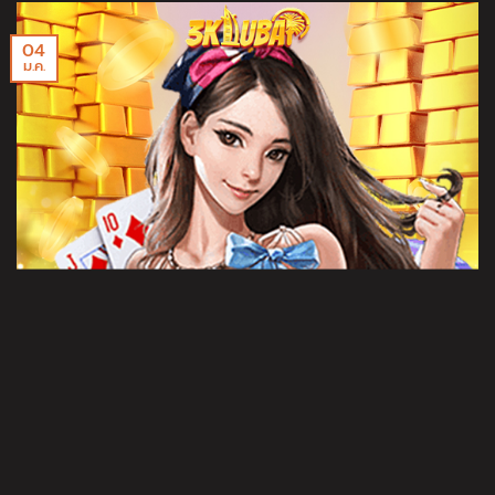
04
ม.ค.