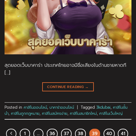
สุดยอดเว็บบาคาร่า ประเทศไทยอาจมีชื่อเสียงในด้านชายหาดที
[…]
CONTINUE READING
→
Posted in
คาสิโนออนไลน์
,
บาคาร่าออนไลน์
|
Tagged
3kdubai
,
คาสิโนชั้น
นำ
,
คาสิโนถูกกฎหมาย
,
คาสิโนสมัครง่าย
,
คาสิโนสมาชิกใหม่
,
คาสิโนเว็บใหญ่
1
…
36
37
38
39
40
41