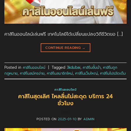
คาสิโนออนไลน์เล่นฟรี เทคโนโลยีได้เปลี่ยนแปลงวิถีชีวิตขอ […]
CONTINUE READING
→
Posted in
คาสิโนออนไลน์
|
Tagged
3kdubai
,
คาสิโนชั้นนำ
,
คาสิโนถูก
กฎหมาย
,
คาสิโนสมัครง่าย
,
คาสิโนสมาชิกใหม่
,
คาสิโนเว็บใหญ่
,
คาสิโนโปรจัดเต็ม
คาสิโนออนไลน์
คาสิโนสุดเลิศ ไหลลื่นไม่สะดุด บริการ 24
ชั่วโมง
POSTED ON
2025-01-10
BY
ADMIN