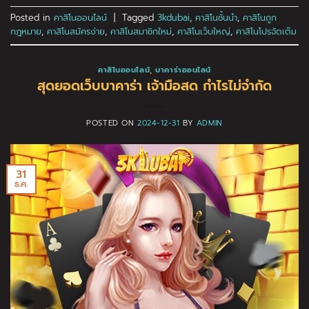
Posted in
คาสิโนออนไลน์
|
Tagged
3kdubai
,
คาสิโนชั้นนำ
,
คาสิโนถูก
กฎหมาย
,
คาสิโนสมัครง่าย
,
คาสิโนสมาชิกใหม่
,
คาสิโนเว็บใหญ่
,
คาสิโนโปรจัดเต็ม
คาสิโนออนไลน์
,
บาคาร่าออนไลน์
สุดยอดเว็บบาคาร่า เจ้ามือสด กำไรไม่จำกัด
POSTED ON
2024-12-31
BY
ADMIN
31
ธ.ค.