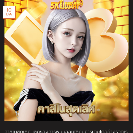
10
ม.ค.
คาสิโนสุดเลิศ โลกของการพนันออนไลน์มีการเติบโตอย่างรวดเร