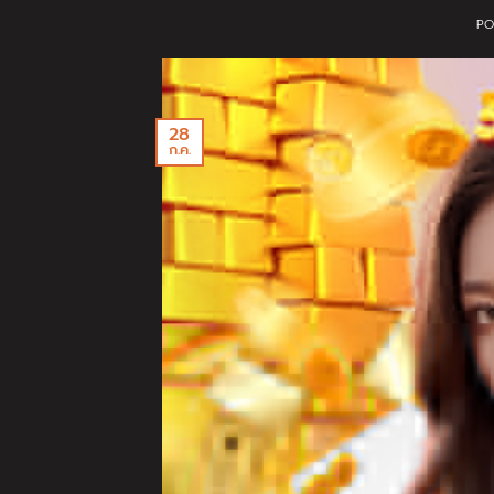
PO
28
ก.ค.