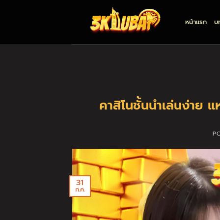
ข้าม
ไป
หน้าแรก
บ
ยัง
เนื้อหา
คาสิโนชั้นนำเล่นง่าย 
P
31
ก.ค.