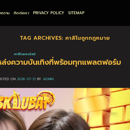
ทความ
ติดต่อเรา
PRIVACY POLICY
SITEMAP
TAG ARCHIVES:
คาสิโนถูกกฎหมาย
คาสิโนออนไลน์
แหล่งความบันเทิงที่พร้อมทุกแพลตฟอร์ม
OSTED ON
2026-07-31
BY
ADMIN