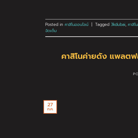
Posted in
คาสิโนออนไลน์
|
Tagged
3kdubai
,
คาสิโน
จัดเต็ม
คาสิโนค่ายดัง แพลตฟอ
P
27
ก.ค.