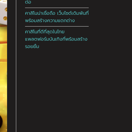
ต่อ
คาสิโนน่าเชื่อถือ เว็บไซต์เดิมพันที่
พร้อมสร้างความแตกต่าง
คาสิโนที่ดีที่สุดในไทย
แพลตฟอร์มบันเทิงที่พร้อมสร้าง
รอยยิ้ม