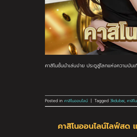
คาสิโนชั้นนำเล่นง่าย ประตูสู่โลกแห่งความบัน
Posted in
คาสิโนออนไลน์
|
Tagged
3kdubai
,
คาสิโน
คาสิโนออนไลน์ไลฟ์สด แ